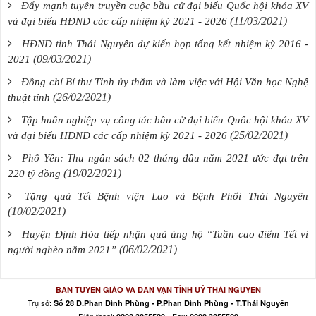
Đẩy mạnh tuyên truyền cuộc bầu cử đại biểu Quốc hội khóa XV
(11/03/2021)
và đại biểu HĐND các cấp nhiệm kỳ 2021 - 2026
HĐND tỉnh Thái Nguyên dự kiến họp tổng kết nhiệm kỳ 2016 -
(09/03/2021)
2021
Đồng chí Bí thư Tỉnh ủy thăm và làm việc với Hội Văn học Nghệ
(26/02/2021)
thuật tỉnh
Tập huấn nghiệp vụ công tác bầu cử đại biểu Quốc hội khóa XV
(25/02/2021)
và đại biểu HĐND các cấp nhiệm kỳ 2021 - 2026
Phổ Yên: Thu ngân sách 02 tháng đầu năm 2021 ước đạt trên
(19/02/2021)
220 tỷ đồng
Tặng quà Tết Bệnh viện Lao và Bệnh Phổi Thái Nguyên
(10/02/2021)
Huyện Định Hóa tiếp nhận quà ủng hộ “Tuần cao điểm Tết vì
(06/02/2021)
người nghèo năm 2021”
BAN TUYÊN GIÁO VÀ DÂN VẬN TỈNH UỶ THÁI NGUYÊN
Trụ sở:
Số 28 Đ.Phan Đình Phùng - P.Phan Đình Phùng - T.Thái Nguyên
Điện thoại:
- Fax: