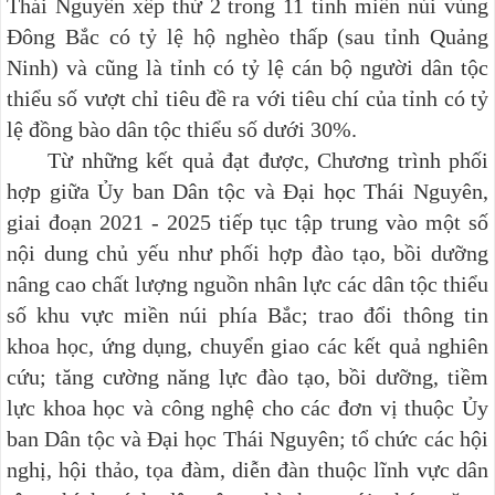
Thái Nguyên xếp thứ 2 trong 11 tỉnh miền núi vùng
Đông Bắc có tỷ lệ hộ nghèo thấp (sau tỉnh Quảng
Ninh) và cũng là tỉnh có tỷ lệ cán bộ người dân tộc
thiểu số vượt chỉ tiêu đề ra với tiêu chí của tỉnh có tỷ
lệ đồng bào dân tộc thiểu số dưới 30%.
Từ những kết quả đạt được, Chương trình phối
hợp giữa Ủy ban Dân tộc và Đại học Thái Nguyên,
giai đoạn 2021 - 2025 tiếp tục tập trung vào một số
nội dung chủ yếu như phối hợp đào tạo, bồi dưỡng
nâng cao chất lượng nguồn nhân lực các dân tộc thiểu
số khu vực miền núi phía Bắc; trao đổi thông tin
khoa học, ứng dụng, chuyển giao các kết quả nghiên
cứu; tăng cường năng lực đào tạo, bồi dưỡng, tiềm
lực khoa học và công nghệ cho các đơn vị thuộc Ủy
ban Dân tộc và Đại học Thái Nguyên; tổ chức các hội
nghị, hội thảo, tọa đàm, diễn đàn thuộc lĩnh vực dân