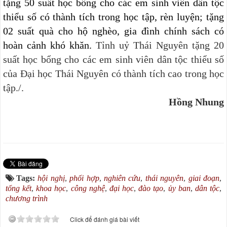
tặng 50 suất học bổng cho các em sinh viên dân tộc
thiểu số có thành tích trong học tập, rèn luyện; tặng
02 suất quà cho hộ nghèo, gia đình chính sách có
hoàn cảnh khó khăn.
Tỉnh uỷ Thái Nguyên tặng 20
suất học bổng cho các em sinh viên dân tộc thiểu số
của Đại học Thái Nguyên có thành tích cao trong học
tập./.
Hồng Nhung
Tags:
hội nghị
,
phối hợp
,
nghiên cứu
,
thái nguyên
,
giai đoạn
,
tổng kết
,
khoa học
,
công nghệ
,
đại học
,
đào tạo
,
ủy ban
,
dân tộc
,
chương trình
Click để đánh giá bài viết