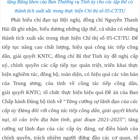
tặng Bằng khen của Ban Thường vụ Tỉnh ủy cho các tập thể có
thành tích xuất sắc
trong thực hiện Chỉ thị số 05-CT/TU
Phát biểu chỉ đạo tại Hội nghị, đồng chí Nguyễn Thanh
Hải đã ghi nhận, biểu dương những tập thể, cá nhân có những
thành tích xuất sắc trong thực hiện Chỉ thị số 05-CT/TU. Để
tiếp tục nâng cao chất lượng, hiệu quả công tác tiếp công
dân, giải quyết KNTC, đồng chí Bí thư Tỉnh ủy đề nghị cấp
uỷ, chính quyền các cấp tiếp tục quán triệt, triển khai thực
hiện nghiêm túc, đồng bộ, toàn diện, có hiệu quả các văn bản
của Trung ương, của tỉnh về công tác tiếp công dân,
giải quyết KNTC; tổ chức thực hiện hiệu quả Đề án của Ban
Chấp hành Đảng bộ tỉnh về “
Tăng cường sự lãnh đạo của các
cấp ủy Đảng đối với công tác tiếp công dân, giải quyết khiếu
nại, tố cáo trên địa bàn tỉnh, giai đoạn 2021-2025
”; tăng
cường sự lãnh đạo của các cấp ủy đảng, sự điều hành của
chính quyền, trách nhiệm người đứng đầu các cơ quan, tổ