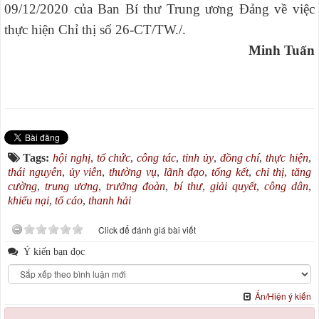
09/12/2020 của Ban Bí thư Trung ương Đảng về việc
thực hiện Chỉ thị số 26-CT/TW./.
Minh Tuấn
Tags:
hội nghị
,
tổ chức
,
công tác
,
tỉnh ủy
,
đồng chí
,
thực hiện
,
thái nguyên
,
ủy viên
,
thường vụ
,
lãnh đạo
,
tổng kết
,
chỉ thị
,
tăng
cường
,
trung ương
,
trưởng đoàn
,
bí thư
,
giải quyết
,
công dân
,
khiếu nại
,
tố cáo
,
thanh hải
Click để đánh giá bài viết
Ý kiến bạn đọc
Ẩn/Hiện ý kiến