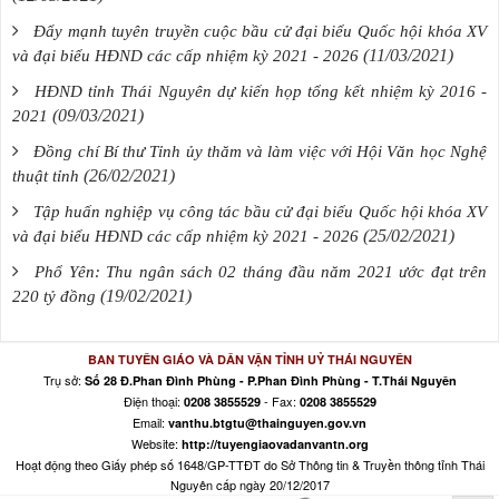
Đẩy mạnh tuyên truyền cuộc bầu cử đại biểu Quốc hội khóa XV
(11/03/2021)
và đại biểu HĐND các cấp nhiệm kỳ 2021 - 2026
HĐND tỉnh Thái Nguyên dự kiến họp tổng kết nhiệm kỳ 2016 -
(09/03/2021)
2021
Đồng chí Bí thư Tỉnh ủy thăm và làm việc với Hội Văn học Nghệ
(26/02/2021)
thuật tỉnh
Tập huấn nghiệp vụ công tác bầu cử đại biểu Quốc hội khóa XV
(25/02/2021)
và đại biểu HĐND các cấp nhiệm kỳ 2021 - 2026
Phổ Yên: Thu ngân sách 02 tháng đầu năm 2021 ước đạt trên
(19/02/2021)
220 tỷ đồng
BAN TUYÊN GIÁO VÀ DÂN VẬN TỈNH UỶ THÁI NGUYÊN
Trụ sở:
Số 28 Đ.Phan Đình Phùng - P.Phan Đình Phùng - T.Thái Nguyên
Điện thoại:
- Fax:
0208 3855529
0208 3855529
Email:
vanthu.btgtu@thainguyen.gov.vn
Website:
http://tuyengiaovadanvantn.org
Hoạt động theo Giấy phép số 1648/GP-TTĐT do Sở Thông tin & Truyền thông tỉnh Thái
Nguyên cấp ngày 20/12/2017