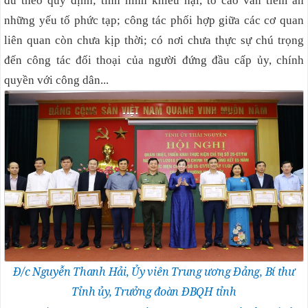
đủ theo quy định; tình hình khiếu nại, tố cáo vẫn tiềm ẩn
những yếu tố phức tạp; công tác phối hợp giữa các cơ quan
liên quan còn chưa kịp thời; có nơi chưa thực sự chú trọng
đến công tác đối thoại của người đứng đầu cấp ủy, chính
quyền với công dân...
Đ/c Nguyễn Thanh Hải, Ủy viên Trung ương Đảng, Bí thư
Tỉnh ủy, Trưởng đoàn ĐBQH tỉnh