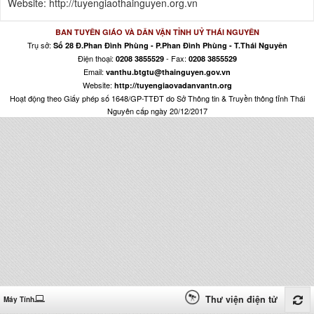
Website: http://tuyengiaothainguyen.org.vn
BAN TUYÊN GIÁO VÀ DÂN VẬN TỈNH UỶ THÁI NGUYÊN
Trụ sở:
Số 28 Đ.Phan Đình Phùng - P.Phan Đình Phùng - T.Thái Nguyên
Điện thoại:
- Fax:
0208 3855529
0208 3855529
Email:
vanthu.btgtu@thainguyen.gov.vn
Website:
http://tuyengiaovadanvantn.org
Hoạt động theo Giấy phép số 1648/GP-TTĐT do Sở Thông tin & Truyền thông tỉnh Thái
Nguyên cấp ngày 20/12/2017
Thư viện điện tử
Máy Tính