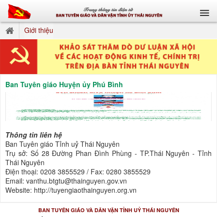
Giới thiệu
Ban Tuyên giáo Huyện ủy Phú Bình
Thông tin liên hệ
Ban Tuyên giáo Tỉnh uỷ Thái Nguyên
Trụ sở: Số 28 Đường Phan Đình Phùng - TP.Thái Nguyên - Tỉnh
Thái Nguyên
Điện thoại: 0208 3855529 / Fax: 0280 3855529
Email: vanthu.btgtu@thainguyen.gov.vn
Website: http://tuyengiaothainguyen.org.vn
BAN TUYÊN GIÁO VÀ DÂN VẬN TỈNH UỶ THÁI NGUYÊN