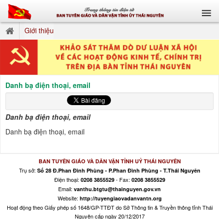
Giới thiệu
Danh bạ điện thoại, email
Danh bạ điện thoại, email
Danh bạ điện thoại, email
BAN TUYÊN GIÁO VÀ DÂN VẬN TỈNH UỶ THÁI NGUYÊN
Trụ sở:
Số 28 Đ.Phan Đình Phùng - P.Phan Đình Phùng - T.Thái Nguyên
Điện thoại:
- Fax:
0208 3855529
0208 3855529
Email:
vanthu.btgtu@thainguyen.gov.vn
Website:
http://tuyengiaovadanvantn.org
Hoạt động theo Giấy phép số 1648/GP-TTĐT do Sở Thông tin & Truyền thông tỉnh Thái
Nguyên cấp ngày 20/12/2017