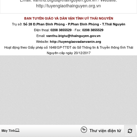
http://tuyengiaothainguyen.org.vn
BAN TUYÊN GIÁO VÀ DÂN VẬN TỈNH UỶ THÁI NGUYÊN
Trụ sở:
Số 28 Đ.Phan Đình Phùng - P.Phan Đình Phùng - T.Thái Nguyên
Điện thoại:
- Fax:
0208 3855529
0208 3855529
Email:
vanthu.btgtu@thainguyen.gov.vn
Website:
http://tuyengiaovadanvantn.org
Hoạt động theo Giấy phép số 1648/GP-TTĐT do Sở Thông tin & Truyền thông tỉnh Thái
Nguyên cấp ngày 20/12/2017
Thư viện điện tử
Máy Tính