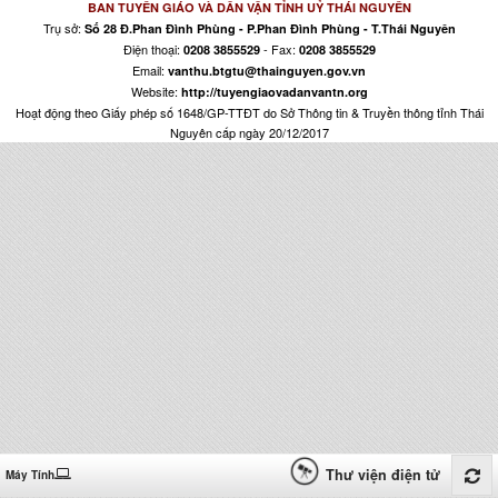
BAN TUYÊN GIÁO VÀ DÂN VẬN TỈNH UỶ THÁI NGUYÊN
Trụ sở:
Số 28 Đ.Phan Đình Phùng - P.Phan Đình Phùng - T.Thái Nguyên
Điện thoại:
- Fax:
0208 3855529
0208 3855529
Email:
vanthu.btgtu@thainguyen.gov.vn
Website:
http://tuyengiaovadanvantn.org
Hoạt động theo Giấy phép số 1648/GP-TTĐT do Sở Thông tin & Truyền thông tỉnh Thái
Nguyên cấp ngày 20/12/2017
Thư viện điện tử
Máy Tính