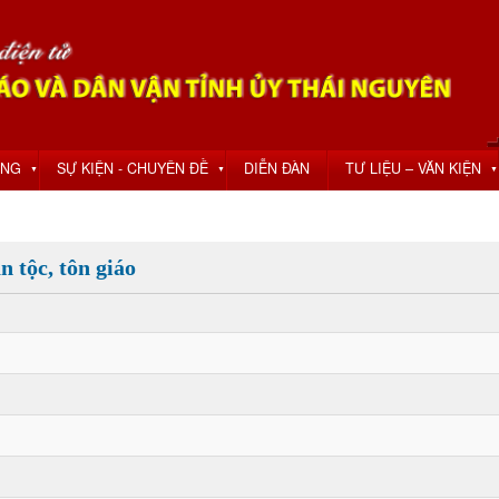
ỘNG
SỰ KIỆN - CHUYÊN ĐỀ
DIỄN ĐÀN
TƯ LIỆU – VĂN KIỆN
▼
▼
▼
 tộc, tôn giáo