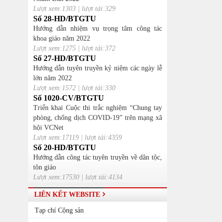
Lượt xem:1303 | lượt tải:329
Số 28-HD/BTGTU
Hướng dẫn nhiệm vụ trọng tâm công tác
khoa giáo năm 2022
Lượt xem:1275 | lượt tải:372
Số 27-HD/BTGTU
Hướng dẫn tuyên truyền kỷ niệm các ngày lễ
lớn năm 2022
Lượt xem:1572 | lượt tải:330
Số 1020-CV/BTGTU
Triển khai Cuộc thi trắc nghiệm “Chung tay
phòng, chống dịch COVID-19” trên mạng xã
hội VCNet
Lượt xem:17119 | lượt tải:4359
Số 20-HD/BTGTU
Hướng dẫn công tác tuyên truyền về dân tộc,
tôn giáo
Lượt xem:17530 | lượt tải:4134
LIÊN KẾT WEBSITE
Tạp chí Cộng sản