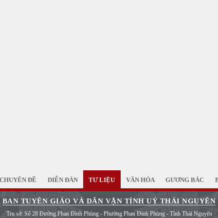
CHUYÊN ĐỀ
DIỄN ĐÀN
TƯ LIỆU
VĂN HÓA
GƯƠNG BÁC
BAN TUYÊN GIÁO VÀ DÂN VẬN TỈNH UỶ THÁI NGUYÊN
Trụ sở: Số 28 Đường Phan Đình Phùng - Phường Phan Đình Phùng - Tỉnh Thái Nguyên