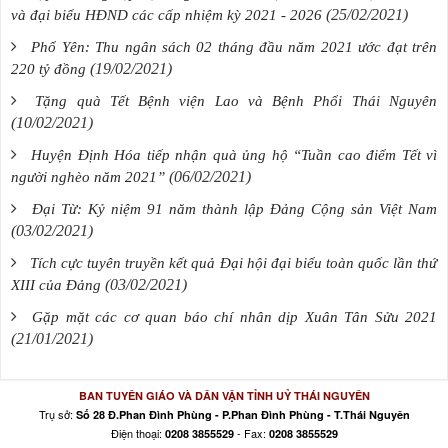
(25/02/2021)
và đại biểu HĐND các cấp nhiệm kỳ 2021 - 2026
Phổ Yên: Thu ngân sách 02 tháng đầu năm 2021 ước đạt trên
(19/02/2021)
220 tỷ đồng
Tặng quà Tết Bệnh viện Lao và Bệnh Phổi Thái Nguyên
(10/02/2021)
Huyện Định Hóa tiếp nhận quà ủng hộ “Tuần cao điểm Tết vì
(06/02/2021)
người nghèo năm 2021”
Đại Từ: Kỷ niệm 91 năm thành lập Đảng Cộng sản Việt Nam
(03/02/2021)
Tích cực tuyên truyền kết quả Đại hội đại biểu toàn quốc lần thứ
(03/02/2021)
XIII của Đảng
Gặp mặt các cơ quan báo chí nhân dịp Xuân Tân Sửu 2021
(21/01/2021)
BAN TUYÊN GIÁO VÀ DÂN VẬN TỈNH UỶ THÁI NGUYÊN
Trụ sở:
Số 28 Đ.Phan Đình Phùng - P.Phan Đình Phùng - T.Thái Nguyên
Điện thoại:
- Fax:
0208 3855529
0208 3855529