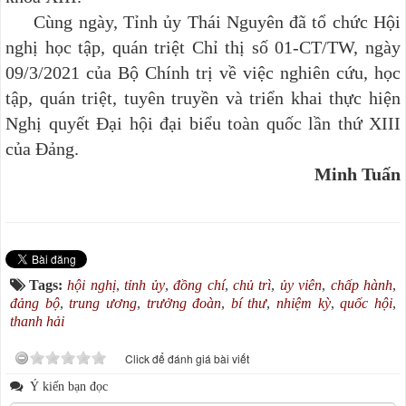
Cùng ngày,
Tỉnh ủy Thái Nguyên đã tổ chức Hội
nghị học tập, quán triệt Chỉ thị số 01-CT/TW, ngày
09/3/2021 của Bộ Chính trị về việc nghiên cứu, học
tập, quán triệt, tuyên truyền và triển khai thực hiện
Nghị quyết Đại hội đại biểu toàn quốc lần thứ XIII
của Đảng.
Minh Tuấn
Tags:
hội nghị
,
tỉnh ủy
,
đồng chí
,
chủ trì
,
ủy viên
,
chấp hành
,
đảng bộ
,
trung ương
,
trưởng đoàn
,
bí thư
,
nhiệm kỳ
,
quốc hội
,
thanh hải
Click để đánh giá bài viết
Ý kiến bạn đọc