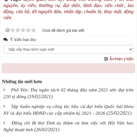
nguyên
,
ủy viên
,
thường vụ
,
đại diện
,
lãnh đạo
,
viên chức
,
lao
động
,
cán bộ
,
tết nguyên đán
,
nhân dịp
,
chuẩn bị
,
thay mặt
,
động
viên
Click để đánh giá bài viết
Ý kiến bạn đọc
Ẩn/Hiện ý kiến
Những tin mới hơn
Phổ Yên: Thu ngân sách 02 tháng đầu năm 2021 ước đạt trên
(19/02/2021)
220 tỷ đồng
Tập huấn nghiệp vụ công tác bầu cử đại biểu Quốc hội khóa
(25/02/2021)
XV và đại biểu HĐND các cấp nhiệm kỳ 2021 - 2026
Đồng chí Bí thư Tỉnh ủy thăm và làm việc với Hội Văn học
(26/02/2021)
Nghệ thuật tỉnh