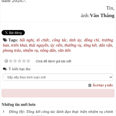
năm 2020./.
Tin,
ảnh:
Văn Thắng
Tags:
hội nghị
,
tổ chức
,
công tác
,
tỉnh ủy
,
đồng chí
,
trưởng
ban
,
triển khai
,
thái nguyên
,
ủy viên
,
thường vụ
,
tổng kết
,
dân vận
,
phong trào
,
nhiệm vụ
,
nông dân
,
văn tiến
Click để đánh giá bài viết
Ý kiến bạn đọc
Ẩn/Hiện ý kiến
Những tin mới hơn
Đồng Hỷ: Tổng kết công tác lãnh đạo thực hiện nhiệm vụ chính