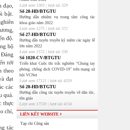
h đạo,
Lượt xem:1303 | lượt tải:329
Số 28-HD/BTGTU
i bật.
Hướng dẫn nhiệm vụ trọng tâm công tác
nghiên
khoa giáo năm 2022
Lượt xem:1275 | lượt tải:372
 ương,
Số 27-HD/BTGTU
ến độ.
Hướng dẫn tuyên truyền kỷ niệm các ngày lễ
ảng bộ
lớn năm 2022
Lượt xem:1572 | lượt tải:330
a Đảng
Số 1020-CV/BTGTU
ến tới
Triển khai Cuộc thi trắc nghiệm “Chung tay
phòng, chống dịch COVID-19” trên mạng xã
m theo
hội VCNet
và đạt
Lượt xem:17121 | lượt tải:4359
ác các
Số 20-HD/BTGTU
Hướng dẫn công tác tuyên truyền về dân tộc,
u quả.
tôn giáo
c thực
Lượt xem:17530 | lượt tải:4134
o chí,
LIÊN KẾT WEBSITE
Tạp chí Cộng sản
ng tác