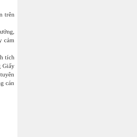
n trên
tưởng,
ạy cảm
h tích
g Giấy
 tuyên
ng cán