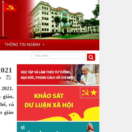
THÔNG TIN NGÀNH
▼
2021
 2021.
 giáo,
hể, cá
n giáo