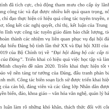
tỉnh đã
tích cực, chủ động tham mưu cho cấp ủy lãn
ung công tác và đạt được nhiều kết quả quan trọng, nổ
chỉ đạo thực hiện có hiệu quả công tác tuyên truyền, 
 sơ, tổng kết các nghị quyết, chỉ thị, kết luận của Trung
n lĩnh vực công tác tuyên giáo đảm bảo chất lượng, ti
 hoàn thành các nhiệm vụ liên quan phục vụ đại hội đ
 đại biểu Đảng bộ tỉnh lần thứ XX và Đại hội XIII củ
2019 của Bộ Chính trị về
“Đại hội đảng bộ các cấp ti
I của Đảng”
. Triển khai có hiệu quả việc học tập và là
Minh chuyên đề năm 2020. Triển khai thực hiện tốt 
 bảo vệ nền tảng tư tưởng của Đảng, đấu tranh phản b
hình mới. Công tác biên soạn lịch sử được triển khai hiệ
g của cán bộ, đảng viên và các tầng lớp Nhân dân đượ
ền biển, đảo, khoa giáo – văn hóa văn nghệ, quản lý bá
luận làm rõ những khó khăn, thách thức đối với cô