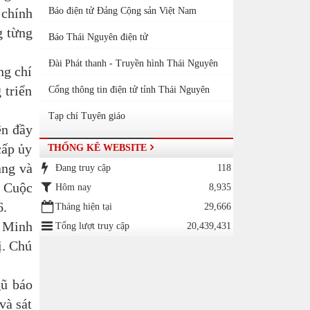
 chính
Báo điện tử Đảng Cộng sản Việt Nam
g từng
Báo Thái Nguyên điện tử
Đài Phát thanh - Truyền hình Thái Nguyên
ng chí
 triển
Cổng thông tin điện tử tỉnh Thái Nguyên
Tạp chí Tuyên giáo
iện
đầy
cấp ủy
THỐNG KÊ WEBSITE
ảng và
Đang truy cập
118
ề Cuộc
Hôm nay
8,935
6.
Tháng hiện tại
29,666
í Minh
Tổng lượt truy cập
20,439,431
ị. Chú
gũ báo
và sát