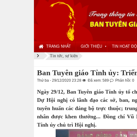
TRANG NHẤT
GIỚI THIỆU
TIN HOẠT Đ
▼
Tin tức, sự kiện
Ban Tuyên giáo Tỉnh ủy: Triể
Thứ ba - 29/12/2020 23:28
Đã xem: 589
Phản hồi: 0
Ngày 29/12, Ban Tuyên giáo Tỉnh ủy tổ ch
Dự Hội nghị có lãnh đạo các sở, ban, ng
tuyên huấn các đảng bộ trực thuộc; trung
nhân được khen thưởng... Đồng chí Vũ
Tỉnh ủy chủ trì Hội nghị.