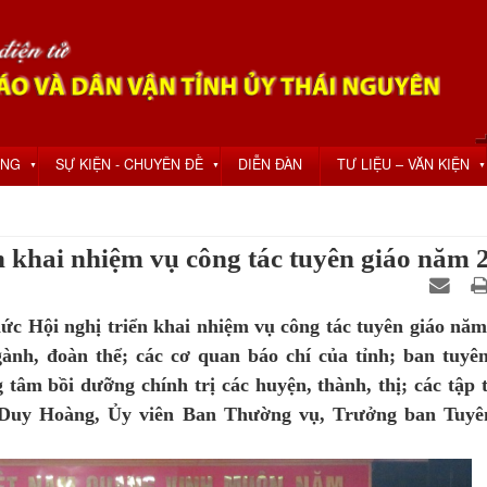
ỘNG
SỰ KIỆN - CHUYÊN ĐỀ
DIỄN ĐÀN
TƯ LIỆU – VĂN KIỆN
▼
▼
▼
n khai nhiệm vụ công tác tuyên giáo năm 
ức Hội nghị triển khai nhiệm vụ công tác tuyên giáo năm
ành, đoàn thể; các cơ quan báo chí của tỉnh; ban tuyên
 tâm bồi dưỡng chính trị các huyện, thành, thị; các tập t
 Duy Hoàng, Ủy viên Ban Thường vụ, Trưởng ban Tuyê