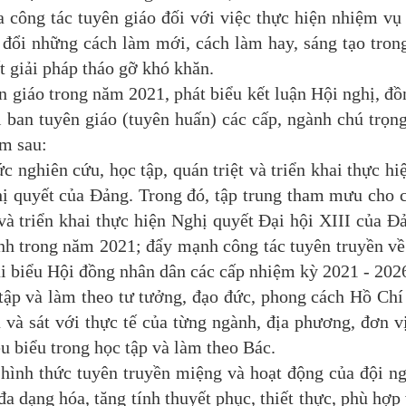
a công tác tuyên giáo đối với việc thực hiện nhiệm vụ
o đổi những cách làm mới, cách làm hay, sáng tạo tron
t giải pháp tháo gỡ khó khăn.
giáo trong năm 2021, phát biểu kết luận Hội nghị, đồ
ban tuyên giáo (tuyên huấn) các cấp, ngành chú trọng
âm sau:
ức nghiên cứu, học tập, quán triệt và triển khai thực h
ghị quyết của Đảng. Trong đó, tập trung tham mưu cho 
và triển khai thực
hiện Nghị quyết Đại hội XIII của Đ
ành trong năm 2021; đẩy mạnh công tác tuyên truyền v
i biểu Hội đồng nhân dân các cấp nhiệm kỳ 2021 - 202
tập và làm theo tư tưởng, đạo đức, phong cách Hồ Ch
 và sát với thực tế của từng ngành, địa phương, đơn v
êu biểu trong học tập và làm theo Bác.
ình thức tuyên truyền miệng và hoạt động của đội n
a dạng hóa, tăng tính thuyết phục, thiết thực, phù hợp 