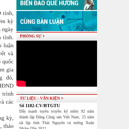
tỉnh,
ệm kỳ
n ngày
 tỉnh.
PHÓNG SỰ
o luận
yết và
ổ quốc
am gia
g đó,
 HĐND
 trình
TƯ LIỆU - VĂN KIỆN
và các
Số 1182-CV/BTGTU
Đẩy mạnh tuyên truyền kỷ niệm 92 năm
g kỳ,
thành lập Đảng Cộng sản Việt Nam, 25 năm
tái lập tỉnh Thái Nguyên và mừng Xuân
, thảo
Nhâm Dần 2022