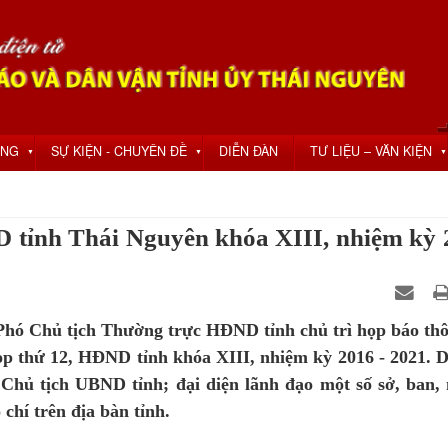
ỘNG
SỰ KIỆN - CHUYÊN ĐỀ
DIỄN ĐÀN
TƯ LIỆU – VĂN KIỆN
▼
▼
▼
 tỉnh Thái Nguyên khóa XIII, nhiệm kỳ 
hó Chủ tịch Thường trực HĐND tỉnh chủ trì họp báo thô
ọp thứ 12, HĐND tỉnh khóa XIII, nhiệm kỳ 2016 - 2021. 
hủ tịch UBND tỉnh; đại diện lãnh đạo một số sở, ban,
chí trên địa bàn tỉnh.