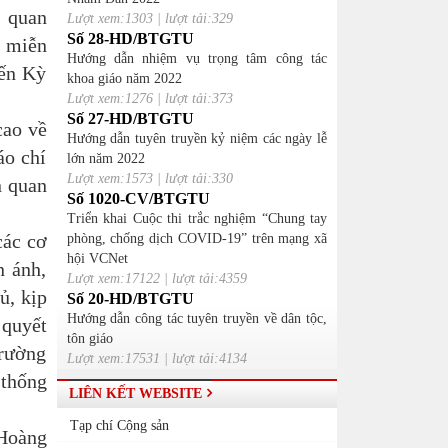
n quan
Lượt xem:1303 | lượt tải:329
Số 28-HD/BTGTU
n miễn
Hướng dẫn nhiệm vụ trọng tâm công tác
iến Kỳ
khoa giáo năm 2022
Lượt xem:1276 | lượt tải:373
Số 27-HD/BTGTU
cao về
Hướng dẫn tuyên truyền kỷ niệm các ngày lễ
áo chí
lớn năm 2022
Lượt xem:1573 | lượt tải:330
n quan
Số 1020-CV/BTGTU
Triển khai Cuộc thi trắc nghiệm “Chung tay
các cơ
phòng, chống dịch COVID-19” trên mạng xã
hội VCNet
n ánh,
Lượt xem:17122 | lượt tải:4359
ủ, kịp
Số 20-HD/BTGTU
Hướng dẫn công tác tuyên truyền về dân tộc,
 quyết
tôn giáo
trường
Lượt xem:17531 | lượt tải:4134
 thống
LIÊN KẾT WEBSITE
Tạp chí Cộng sản
Hoàng