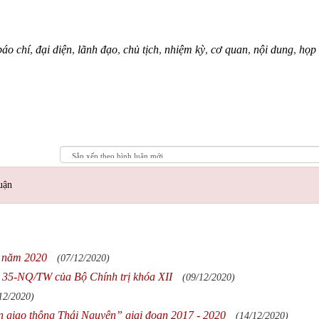
báo chí
,
đại diện
,
lãnh đạo
,
chủ tịch
,
nhiệm kỳ
,
cơ quan
,
nội dung
,
họp
uận
c năm 2020
(07/12/2020)
số 35-NQ/TW của Bộ Chính trị khóa XII
(09/12/2020)
12/2020)
àn giao thông Thái Nguyên” giai đoạn 2017 - 2020
(14/12/2020)