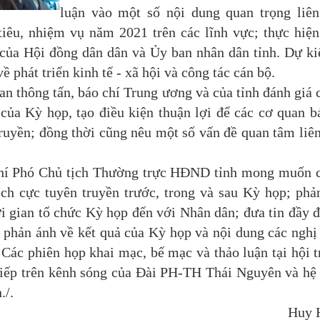
luận vào một số nội dung quan trọng liê
iêu, nhiệm vụ năm 2021 trên các lĩnh vực; thực hiệ
của Hội đồng dân dân và Ủy ban nhân dân tỉnh. Dự k
 phát triển kinh tế - xã hội và công tác cán bộ.
 thông tấn, báo chí Trung ương và của tỉnh đánh giá 
 của Kỳ họp, tạo điều kiện thuận lợi để các cơ quan b
 truyền; đồng thời cũng nêu một số vấn đề quan tâm liê
hí Phó Chủ tịch Thường trực HĐND tỉnh mong muốn 
ích cực tuyên truyền trước, trong và sau Kỳ họp; phả
ời gian tổ chức Kỳ họp đến với Nhân dân; đưa tin đầy đ
; phản ánh về kết quả của Kỳ họp và nội dung các nghị
Các phiên họp khai mạc, bế mạc và thảo luận tại hội 
 tiếp trên kênh sóng của Đài PH-TH Thái Nguyên và hệ
./.
Huy 