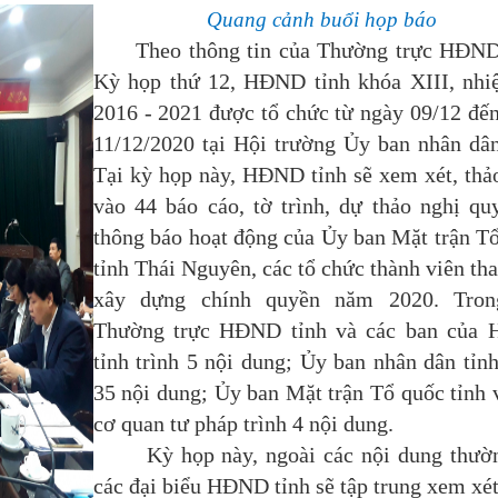
Quang cảnh buổi họp báo
Theo thông tin của Thường trực HĐND 
Kỳ họp thứ 12, HĐND tỉnh khóa XIII, nhi
2016 - 2021 được tổ chức từ ngày 09/12 đế
11/12/2020 tại Hội trường Ủy ban nhân dân
Tại kỳ họp này, HĐND tỉnh sẽ xem xét, thả
vào 44 báo cáo, tờ trình, dự thảo nghị qu
thông báo hoạt động của Ủy ban Mặt trận T
tỉnh Thái Nguyên, các tổ chức thành viên th
xây dựng chính quyền năm 2020. Tron
Thường trực HĐND tỉnh và các ban của
tỉnh trình 5 nội dung; Ủy ban nhân dân tỉnh
35 nội dung; Ủy ban Mặt trận Tổ quốc tỉnh 
cơ quan tư pháp trình 4 nội dung.
Kỳ họp này, ngoài các nội dung thườn
các đại biểu HĐND tỉnh sẽ tập trung xem xét