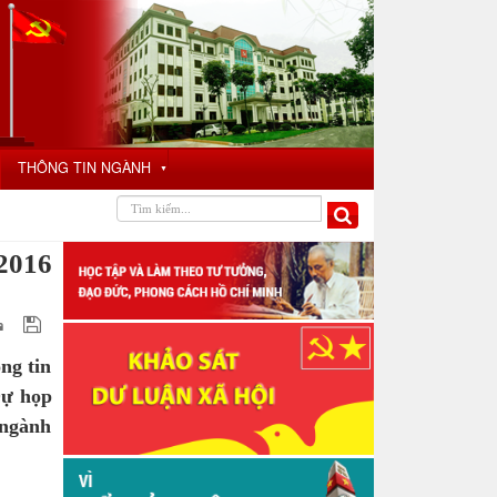
THÔNG TIN NGÀNH
▼
2016
ng tin
Dự họp
 ngành