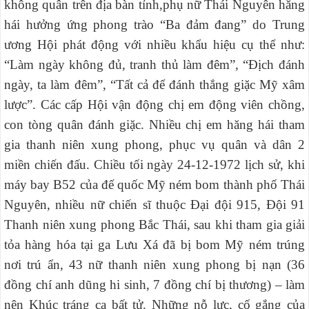
không quân trên địa bàn tỉnh,phụ nữ Thái Nguyên hăng
hái hưởng ứng phong trào “Ba đảm đang” do Trung
ương Hội phát động với nhiều khẩu hiệu cụ thể như:
“Làm ngày không đủ, tranh thủ làm đêm”, “Địch đánh
ngày, ta làm đêm”, “Tất cả để đánh thắng giặc Mỹ xâm
lược”. Các cấp Hội vận động chị em động viên chồng,
con tòng quân đánh giặc. Nhiều chị em hăng hái tham
gia thanh niên xung phong, phục vụ quân và dân 2
miền chiến đấu. Chiều tối ngày 24-12-1972 lịch sử, khi
máy bay B52 của đế quốc Mỹ ném bom thành phố Thái
Nguyên, nhiều nữ chiến sĩ thuộc Đại đội 915, Đội 91
Thanh niên xung phong Bắc Thái, sau khi tham gia giải
tỏa hàng hóa tại ga Lưu Xá đã bị bom Mỹ ném trúng
nơi trú ẩn, 43 nữ thanh niên xung phong bị nạn (36
đồng chí anh dũng hi sinh, 7 đồng chí bị thương) – làm
nên Khúc tráng ca bất tử. Những nỗ lực, cố gắng của