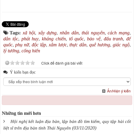
Tags:
xã hội
,
xây dựng
,
nhân dân
,
thái nguyên
,
cách mạng
,
dân tộc
,
phát huy
,
kháng chiến
,
tổ quốc
,
bảo vệ
,
đấu tranh
,
đế
quốc
,
phụ nữ
,
độc lập
,
xâm lược
,
thực dân
,
quê hương
,
giác ngộ
,
lý tưởng
,
cống hiến
Click để đánh giá bài viết
Ý kiến bạn đọc
Ẩn/Hiện ý kiến
Những tin mới hơn
Hội nghị kết luận địa bàn, lập bản đồ tìm kiếm, quy tập hài cốt
(03/11/2020)
liệt sĩ trên địa bàn tỉnh Thái Nguyên