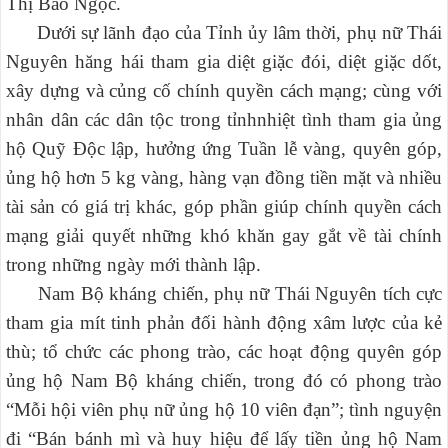
Thị Bảo Ngọc.
Dưới sự lãnh đạo của Tỉnh ủy lâm thời, phụ nữ Thái
Nguyên hăng hái tham gia diệt giặc đói, diệt giặc dốt,
xây dựng và củng cố chính quyền cách mạng; cùng với
nhân dân các dân tộc trong tỉnhnhiệt tình tham gia ủng
hộ Quỹ Độc lập, hưởng ứng Tuần lễ vàng, quyên góp,
ủng hộ hơn 5 kg vàng, hàng vạn đồng tiền mặt và nhiều
tài sản có giá trị khác, góp phần giúp chính quyền cách
mạng giải quyết những khó khăn gay gắt về tài chính
trong những ngày mới thành lập.
Nam Bộ kháng chiến, phụ nữ Thái Nguyên tích cực
tham gia mít tinh phản đối hành động xâm lược của kẻ
thù; tổ chức các phong trào, các hoạt động quyên góp
ủng hộ Nam Bộ kháng chiến, trong đó có phong trào
“Mỗi hội viên phụ nữ ủng hộ 10 viên đạn”; tình nguyện
đi “Bán bánh mì và huy hiệu để lấy tiền ủng hộ Nam