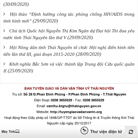
(30/09/2020)
Hội thảo “Định hướng công tác phòng chống HIV/AIDS trong
(29/09/2020)
tình hình mới”
Chủ tịch Quốc hội Nguyễn Thị Kim Ngân dự Đại hội Thi đua yêu
(29/09/2020)
nước tỉnh Thái Nguyên lần thứ V
Hội Nông dân tỉnh Thái Nguyên tổ chức Hội nghị điển hình tiên
(28/09/2020)
tiến lần thứ III, giai đoạn 2015-2020
Khởi nghĩa Bắc Sơn và việc thành lập Trung đội Cứu quốc quân
(25/09/2020)
II
BAN TUYÊN GIÁO VÀ DÂN VẬN TỈNH UỶ THÁI NGUYÊN
Trụ sở:
Số 28 Đ.Phan Đình Phùng - P.Phan Đình Phùng - T.Thái Nguyên
Điện thoại:
- Fax:
0208 3855529
0208 3855529
Email:
vanthu.btgtu@thainguyen.gov.vn
Website:
http://tuyengiaovadanvantn.org
Hoạt động theo Giấy phép số 1648/GP-TTĐT do Sở Thông tin & Truyền thông tỉnh Thái
Nguyên cấp ngày 20/12/2017
Thư viện điện tử
Máy Tính