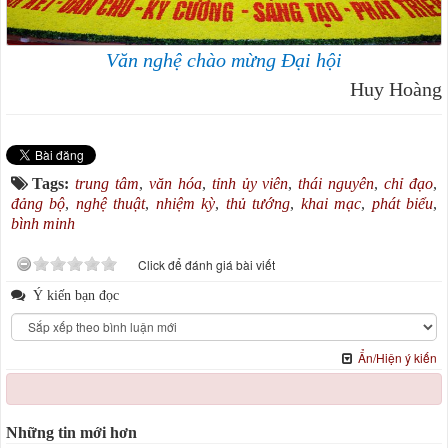
Văn nghệ chào mừng Đại hội
Huy Hoàng
Tags:
trung tâm
,
văn hóa
,
tỉnh ủy viên
,
thái nguyên
,
chỉ đạo
,
đảng bộ
,
nghệ thuật
,
nhiệm kỳ
,
thủ tướng
,
khai mạc
,
phát biểu
,
bình minh
Click để đánh giá bài viết
Ý kiến bạn đọc
Ẩn/Hiện ý kiến
Những tin mới hơn