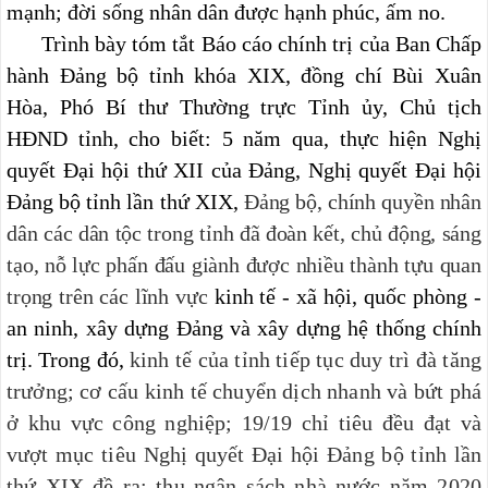
mạnh; đời sống nhân dân được hạnh phúc, ấm no.
Trình bày tóm tắt Báo cáo chính trị của Ban Chấp
hành Đảng bộ tỉnh khóa XIX, đồng chí Bùi Xuân
Hòa, Phó Bí thư Thường trực Tỉnh ủy, Chủ tịch
HĐND tỉnh, cho biết: 5 năm qua, thực hiện Nghị
quyết Đại hội thứ XII của Đảng, Nghị quyết Đại hội
Đảng bộ tỉnh lần thứ XIX,
Đảng bộ, chính quyền nhân
dân các dân tộc trong tỉnh đã đoàn kết, chủ động, sáng
tạo, nỗ lực phấn đấu giành được nhiều thành tựu quan
trọng trên các lĩnh vực
kinh tế - xã hội, quốc phòng -
an ninh, xây dựng Đảng và xây dựng hệ thống chính
trị. Trong đó,
kinh tế của tỉnh tiếp tục duy trì đà tăng
trưởng;
cơ cấu kinh tế chuyển dịch nhanh và bứt phá
ở khu vực công nghiệp;
19/19
chỉ tiêu đều đạt và
vượt mục tiêu Nghị quyết Đại hội Đảng bộ tỉnh lần
thứ XIX đề ra;
thu ngân sách nhà nước năm 2020