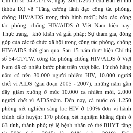
Chỉ thị số 54-CT/TW, ngày 30/11/2005 của Ban Bí thư
(khóa IX) về "Tăng cường lãnh đạo công tác phòng,
chống HIV/AIDS trong tình hình mới"; báo cáo công
tác phòng, chống HIV/AIDS ở Việt Nam hiện nay:
Thực trạng, khó khăn và giải pháp; Sự tham gia, đóng
góp của các tổ chức xã hội trong công tác phòng, chống
HIV/AIDS thời gian qua. Sau 15 năm thực hiện Chỉ thị
số 54-CT/TW, công tác phòng chống HIV/AIDS ở Việt
Nam đã có nhiều bước phát triển vượt bậc. Từ chỗ hằng
năm có trên 30.000 người nhiễm HIV, 10.000 người
chết vì AIDS (giai đoạn 2005 - 2007), những năm gần
đây giảm xuống ở mức 10.000 ca nhiễm mới, 2.000
người chết vì AIDS/năm. Đến nay, cả nước có 1.250
phòng xét nghiệm sàng lọc HIV ở 100% đơn vị hành
chính cấp huyện; 170 phòng xét nghiệm khẳng định ở
63 tỉnh, thành phố; tỷ lệ bệnh nhân có thẻ BHYT tăng