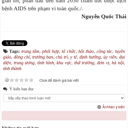
gian tới; phấn đấu đến năm 2030 chấm dứt được dịch
bệnh AIDS trên phạm vi toàn quốc./.
Nguyễn Quốc Thái
Tags:
trung tâm
,
phối hợp
,
tổ chức
,
hội thảo
,
công tác
,
tuyên
giáo
,
đồng chí
,
trưởng ban
,
chủ trì
,
y tế
,
định hướng
,
ủy viên
,
đại
diện
,
trung ương
,
tình hình
,
khu vực
,
thứ trưởng
,
đơn vị
,
hà nội
,
tỉnh thành
Click để đánh giá bài viết
Ý kiến bạn đọc
Ẩn/Hiện ý kiến