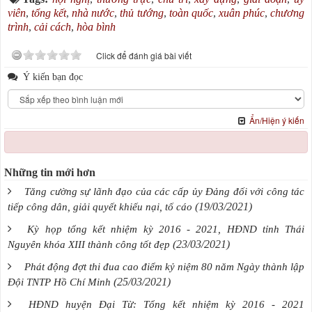
viên
,
tổng kết
,
nhà nước
,
thủ tướng
,
toàn quốc
,
xuân phúc
,
chương
trình
,
cải cách
,
hòa bình
Click để đánh giá bài viết
Ý kiến bạn đọc
Ẩn/Hiện ý kiến
Những tin mới hơn
Tăng cường sự lãnh đạo của các cấp ủy Đảng đối với công tác
(19/03/2021)
tiếp công dân, giải quyết khiếu nại, tố cáo
Kỳ họp tổng kết nhiệm kỳ 2016 - 2021, HĐND tỉnh Thái
(23/03/2021)
Nguyên khóa XIII thành công tốt đẹp
Phát động đợt thi đua cao điểm kỷ niệm 80 năm Ngày thành lập
(25/03/2021)
Đội TNTP Hồ Chí Minh
HĐND huyện Đại Từ: Tổng kết nhiệm kỳ 2016 - 2021