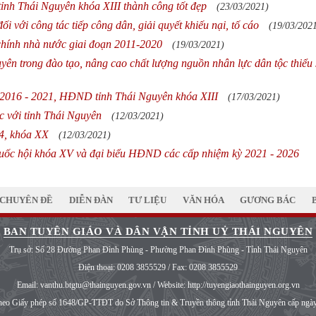
ỉnh Thái Nguyên khóa XIII thành công tốt đẹp
(23/03/2021)
 với công tác tiếp công dân, giải quyết khiếu nại, tố cáo
(19/03/202
 chính nhà nước giai đoạn 2011-2020
(19/03/2021)
ên trong đào tạo, nâng cao chất lượng nguồn nhân lực dân tộc thiểu 
ỳ 2016 - 2021, HĐND tỉnh Thái Nguyên khóa XIII
(17/03/2021)
c với tỉnh Thái Nguyên
(12/03/2021)
4, khóa XX
(12/03/2021)
Quốc hội khóa XV và đại biểu HĐND các cấp nhiệm kỳ 2021 - 2026
CHUYÊN ĐỀ
DIỄN ĐÀN
TƯ LIỆU
VĂN HÓA
GƯƠNG BÁC
BAN TUYÊN GIÁO VÀ DÂN VẬN TỈNH UỶ THÁI NGUYÊN
Trụ sở: Số 28 Đường Phan Đình Phùng - Phường Phan Đình Phùng - Tỉnh Thái Nguyên
Điện thoại:
0208 3855529
/ Fax:
0208 3855529
Email:
vanthu.btgtu@thainguyen.gov.vn
/ Website:
http://tuyengiaothainguyen.org.vn
heo Giấy phép số 1648/GP-TTĐT do Sở Thông tin & Truyền thông tỉnh Thái Nguyên cấp ngà