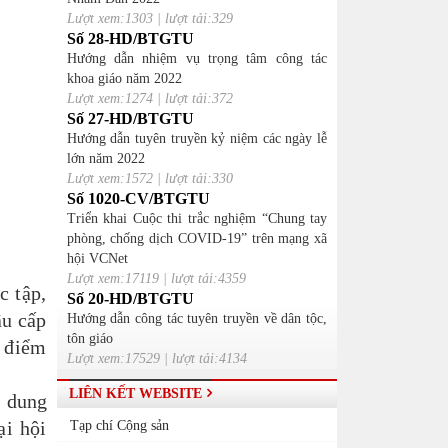
Lượt xem:1303 | lượt tải:329
Số 28-HD/BTGTU
Hướng dẫn nhiệm vụ trọng tâm công tác
khoa giáo năm 2022
Lượt xem:1274 | lượt tải:372
Số 27-HD/BTGTU
Hướng dẫn tuyên truyền kỷ niệm các ngày lễ
lớn năm 2022
Lượt xem:1572 | lượt tải:330
Số 1020-CV/BTGTU
Triển khai Cuộc thi trắc nghiệm “Chung tay
phòng, chống dịch COVID-19” trên mạng xã
hội VCNet
Lượt xem:17119 | lượt tải:4359
c tập,
Số 20-HD/BTGTU
ầu cấp
Hướng dẫn công tác tuyên truyền về dân tộc,
tôn giáo
c điểm
Lượt xem:17529 | lượt tải:4134
LIÊN KẾT WEBSITE
i dung
ại hội
Tạp chí Cộng sản