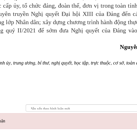
ấp ủy, tổ chức đảng, đoàn thể, đơn vị trong toàn tỉnh
 tuyên truyền Nghị quyết Đại hội XIII của Đảng đến c
ầng lớp Nhân dân; xây dựng chương trình hành động thự
ong quý II/2021 để sớm đưa Nghị quyết của Đảng và
Nguyễ
ỉnh ủy
,
trung ương
,
bí thư
,
nghị quyết
,
học tập
,
trực thuộc
,
cơ sở
,
toàn 
uận