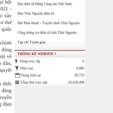
ại hội
Báo điện tử Đảng Cộng sản Việt Nam
2021 -
Báo Thái Nguyên điện tử
ác xây
ần thứ
Đài Phát thanh - Truyền hình Thái Nguyên
h quốc
Cổng thông tin điện tử tỉnh Thái Nguyên
 chính
Tạp chí Tuyên giáo
, đảng
THỐNG KÊ WEBSITE
rệt về
Đang truy cập
6
n dân,
Hôm nay
4,086
 quyết
Tháng hiện tại
20,733
Tổng lượt truy cập
20,430,498
 thức
, đảng
truyền
ng đảm