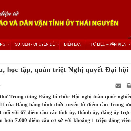
ỘNG
SỰ KIỆN - CHUYÊN ĐỀ
DIỄN ĐÀN
TƯ LIỆU – VĂN KIỆN
▼
▼
▼
, học tập, quán triệt Nghị quyết Đại hội
0
 thư Trung ương Đảng tổ chức Hội nghị toàn quốc nghiê
XIII của Đảng bằng hình thức tuyến từ điểm cầu Trung ươ
nối với 67 điểm cầu các tỉnh ủy, thành ủy, đảng ủy trực
hơn 7.000 điểm cầu cơ sở với khoảng 1 triệu đảng viên