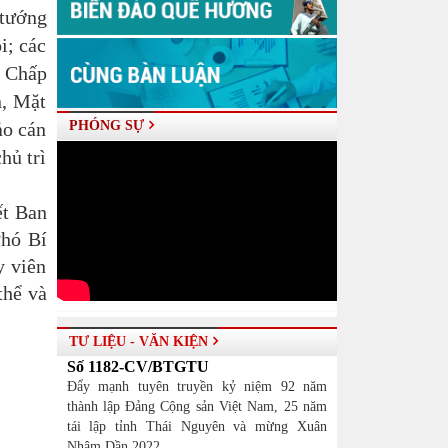
tướng
i; các
n Chấp
n, Mặt
ảo cán
PHÓNG SỰ
hủ trì
ết Ban
Phó Bí
y viên
thể và
TƯ LIỆU - VĂN KIỆN
Số 1182-CV/BTGTU
Đẩy mạnh tuyên truyền kỷ niệm 92 năm
thành lập Đảng Cộng sản Việt Nam, 25 năm
tái lập tỉnh Thái Nguyên và mừng Xuân
Nhâm Dần 2022