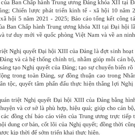
ị của Ban Chấp hành Trung ương Đảng khóa XII tại Đ
ảng; Chiến lược phát triển kinh tế - xã hội 10 năm 
 xã hội 5 năm 2021 - 2025; Báo cáo tổng kết công t
ủa Ban Chấp hành Trung ương khóa XII tại Đại hội l
và tư duy mới về quốc phòng Việt Nam và về an nin
triệt Nghị quyết Đại hội XIII của Đảng
là đợt sinh hoạt
 Đảng và cả hệ thống chính trị, nhằm giúp mỗi cán bộ
sáng tạo Nghị quyết của Đảng; tạo sự chuyển biến rõ 
động trong toàn Đảng, sự đồng thuận cao trong Nhâ
ân tộc, quyết tâm phấn đấu thực hiện thắng lợi Nghị
uán triệt
Nghị quyết Đại hội XIII của Đảng
bằng hình
 huyện và cơ sở là phù hợp, hiệu quả; giúp cho cán bộ
 các đồng chí báo cáo viên của Trung ương trực tiếp 
 nội dung cơ bản, cốt lõi của Nghị quyết; đồng thời cũ
được kịp thời để sớm triển khai thực hiện.