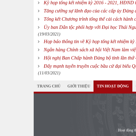
Kỳ họp tổng kết nhiệm kỳ 2016 - 2021, HĐND t
Tăng cường sự lãnh đạo của các cấp ủy Đảng đối
Tổng kết Chương trình tổng thể cải cách hành
Ủy ban Dân tộc phối hợp với Đại học Thái Nguy
(19/03/2021)
Họp báo thông tin về Kỳ họp tổng kết nhiệm k
Ngân hàng Chính sách xã hội Việt Nam làm việ
Hội nghị Ban Chấp hành Đảng bộ tỉnh lần thứ 
Đẩy mạnh tuyên truyền cuộc bầu cử đại biểu 
(11/03/2021)
TRANG CHỦ
GIỚI THIỆU
TIN HOẠT ĐỘNG
Hoạt động t