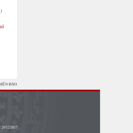
1)
số
BIỂN ĐẢO
y 20/12/2017