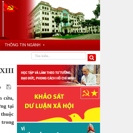
THÔNG TIN NGÀNH
▼
 XIII
n cứu,
ng tại
 thuộc
 trong