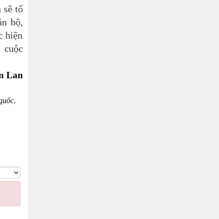
 sẽ tổ
án bộ,
c hiện
o cuộc
n Lan
quốc
,