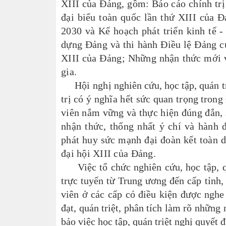
XIII của Đảng, gồm: Báo cáo chính tr
đại biểu toàn quốc lần thứ XIII của Đ
2030 và Kế hoạch phát triển kinh tế -
dựng Đảng và thi hành Điều lệ Đảng c
XIII của Đảng; Những nhận thức mới 
gia.
Hội nghị
nghiên cứu, học tập, quán 
trị có ý nghĩa hết sức quan trọng
trong
viên nắm vững và thực hiện đúng đắn, 
nhận thức, thống nhất ý chí và hành 
phát huy sức mạnh đại đoàn kết toàn d
đại hội XIII của Đảng.
Việc tổ chức nghiên cứu, học tập, q
trực tuyến từ Trung ương đến cấp tỉnh,
viên ở các cấp có điều kiện được nghe
đạt, quán triệt, phân tích làm rõ những
bảo việc học tập, quán triệt nghị quyết 