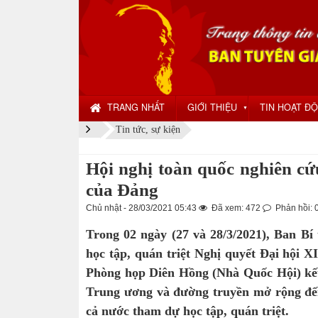
TRANG NHẤT
GIỚI THIỆU
TIN HOẠT Đ
▼
Tin tức, sự kiện
Hội nghị toàn quốc nghiên cứu
của Đảng
Chủ nhật - 28/03/2021 05:43
Đã xem: 472
Phản hồi: 
Trong 02 ngày (27 và 28/3/2021), Ban Bí
học tập, quán triệt Nghị quyết Đại hội 
Phòng họp Diên Hồng (Nhà Quốc Hội) kết 
Trung ương và đường truyền mở rộng đến 
cả nước tham dự học tập, quán triệt.