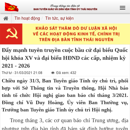
Tin hoạt động
Tin tức, sự kiện
Đẩy mạnh tuyên truyền cuộc bầu cử đại biểu Quốc
hội khóa XV và đại biểu HĐND các cấp, nhiệm kỳ
2021 - 2026
Thứ tư - 31/03/2021 21:08
Đã xem: 432
Chiều ngày 31/3, Ban Tuyên giáo Tỉnh ủy chủ trì, phối
hợp với Sở Thông tin và Truyền thông, Hội Nhà báo
tỉnh tổ chức Hội nghị giao ban báo chí tháng 3/2021.
Đồng chí Vũ Duy Hoàng, Ủy viên Ban Thường vụ,
Trưởng ban Tuyên giáo Tỉnh ủy chủ trì Hội nghị.
Trong tháng 3, các cơ quan báo chí Trung ương, địa
phương trên địa bàn tỉnh đã bám sát định hướng tuyên