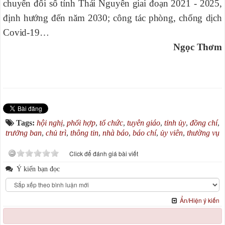
chuyển đổi số tỉnh Thái Nguyên giai đoạn 2021 - 2025,
định hướng đến năm 2030; công tác phòng, chống dịch
Covid-19…
Ngọc Thơm
Tags:
hội nghị
,
phối hợp
,
tổ chức
,
tuyên giáo
,
tỉnh ủy
,
đồng chí
,
trưởng ban
,
chủ trì
,
thông tin
,
nhà báo
,
báo chí
,
ủy viên
,
thường vụ
Click để đánh giá bài viết
Ý kiến bạn đọc
Ẩn/Hiện ý kiến