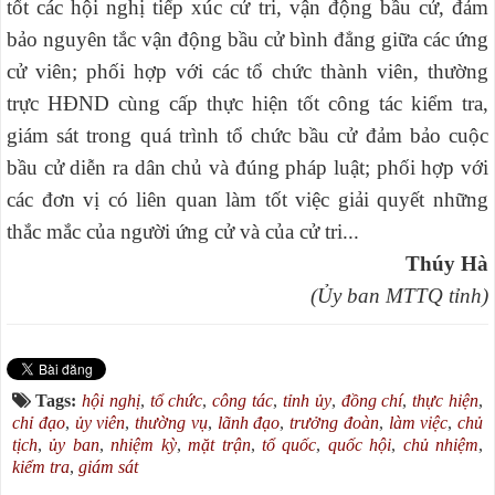
tốt các hội nghị tiếp xúc cử tri, vận động bầu cử, đảm
bảo nguyên tắc vận động bầu cử bình đẳng giữa các ứng
cử viên; phối hợp với các tổ chức thành viên, thường
trực HĐND cùng cấp thực hiện tốt công tác kiểm tra,
giám sát trong quá trình tổ chức bầu cử đảm bảo cuộc
bầu cử diễn ra dân chủ và đúng pháp luật; phối hợp với
các đơn vị có liên quan làm tốt việc giải quyết những
thắc mắc của người ứng cử và của cử tri...
Thúy Hà
(Ủy ban MTTQ tỉnh)
Tags:
hội nghị
,
tổ chức
,
công tác
,
tỉnh ủy
,
đồng chí
,
thực hiện
,
chỉ đạo
,
ủy viên
,
thường vụ
,
lãnh đạo
,
trưởng đoàn
,
làm việc
,
chủ
tịch
,
ủy ban
,
nhiệm kỳ
,
mặt trận
,
tổ quốc
,
quốc hội
,
chủ nhiệm
,
kiểm tra
,
giám sát