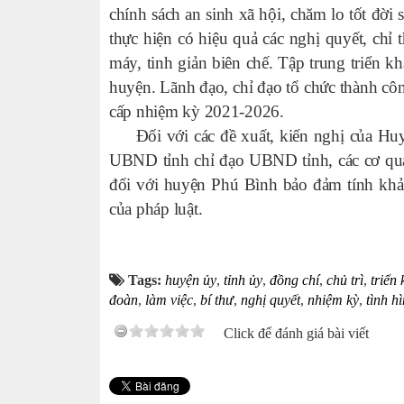
chính sách an sinh xã hội, chăm lo tốt đời
thực hiện có hiệu quả các nghị quyết, chỉ 
máy, tinh giản biên chế. Tập trung triển k
huyện. Lãnh đạo, chỉ đạo tổ chức thành c
cấp nhiệm kỳ 2021-2026.
Đối với các đề xuất, kiến nghị của Huyệ
UBND tỉnh chỉ đạo UBND tỉnh, các cơ quan
đối với huyện Phú Bình bảo đảm tính khả 
của pháp luật.
Tags:
huyện ủy
,
tỉnh ủy
,
đồng chí
,
chủ trì
,
triển 
đoàn
,
làm việc
,
bí thư
,
nghị quyết
,
nhiệm kỳ
,
tình h
Click để đánh giá bài viết