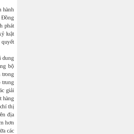
n hành
. Đồng
h phát
kỷ luật
 quyết
i dung
ảng bộ
 trong
 trung
c giải
ất hàng
chí thị
ên địa
âm hơn
nữa các