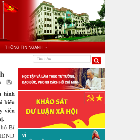
THÔNG TIN NGÀNH
▼
nh
h hình
i biểu
y viên
ị.
Phó Bí
h HĐND