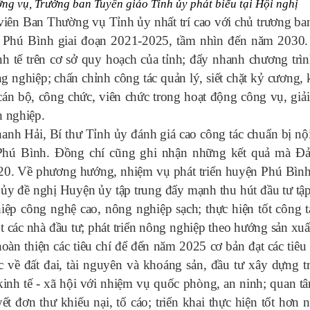
g vụ, Trưởng ban Tuyên giáo Tỉnh ủy phát biểu tại Hội nghị
viên Ban Thường vụ Tỉnh ủy nhất trí cao với chủ trương ba
n Phú Bình giai đoạn 2021-2025, tầm nhìn đến năm 2030
nh tế trên cơ sở quy hoạch của tỉnh; đẩy nhanh chương trìn
công nghiệp; chấn chỉnh công tác quản lý, siết chặt kỷ cương, 
cán bộ, công chức, viên chức trong hoạt động công vụ, giải
h nghiệp.
h Hải, Bí thư Tỉnh ủy đánh giá cao công tác chuẩn bị nộ
hú Bình. Đồng chí cũng ghi nhận những kết quả mà Đ
20. Về phương hướng, nhiệm vụ phát triển huyện Phú Bình
 ủy đề nghị Huyện ủy tập trung đẩy mạnh thu hút đầu tư tập
ệp công nghệ cao, nông nghiệp sạch; thực hiện tốt công tá
t các nhà đầu tư; phát triển nông nghiệp theo hướng sản xu
oàn thiện các tiêu chí để đến năm 2025 cơ bản đạt các tiêu 
 về đất đai, tài nguyên và khoáng sản, đầu tư xây dựng tr
 kinh tế - xã hội với nhiệm vụ quốc phòng, an ninh; quan t
ết đơn thư khiếu nại, tố cáo; triển khai thực hiện tốt hơn 