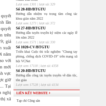
Lượt xem:1301 | lượt tải:329
Số 28-HD/BTGTU
Hướng dẫn nhiệm vụ trọng tâm công tác
 quyết
khoa giáo năm 2022
nh lần
Lượt xem:1273 | lượt tải:372
 quyết
Số 27-HD/BTGTU
Hướng dẫn tuyên truyền kỷ niệm các ngày lễ
n trên
lớn năm 2022
9; giá
Lượt xem:1571 | lượt tải:330
Số 1020-CV/BTGTU
n xuất
Triển khai Cuộc thi trắc nghiệm “Chung tay
ới năm
phòng, chống dịch COVID-19” trên mạng xã
so với
hội VCNet
Lượt xem:17118 | lượt tải:4358
ôn mới
Số 20-HD/BTGTU
nh vực
Hướng dẫn công tác tuyên truyền về dân tộc,
ợc giữ
tôn giáo
Lượt xem:17528 | lượt tải:4134
..
Tại
n nghị
LIÊN KẾT WEBSITE
thị xã
Tạp chí Cộng sản