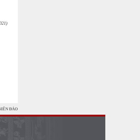
021)
BIỂN ĐẢO