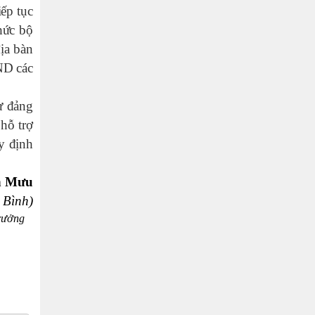
iếp tục
chức bộ
địa bàn
ND các
ự đảng
hỗ trợ
y định
n Mưu
 Bình)
rưởng