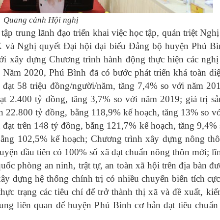
Quang cảnh Hội nghị
trung lãnh đạo triển khai việc học tập, quán triệt Nghị
X và Nghị quyết Đại hội đại biểu Đảng bộ huyện Phú Bì
i xây dựng Chương trình hành động thực hiện các nghị
.
Năm 2020, Phú Bình đã có bước phát triển
khá toàn diệ
đạt 58 triệu đồng/người/năm, tăng 7,4% so với năm 201
đạt 2.400 tỷ đồng, tăng 3,7% so với năm 2019; giá trị sả
rên 22.800 tỷ đồng, bằng 118,9% kế hoạch, tăng 13% so v
n đạt trên 148 tỷ đồng, bằng 121,7% kế hoạch, tăng 9,4% 
bằng 102,5% kế hoạch; Chương trình xây dựng nông th
à huyện đầu tiên có 100% số xã đạt chuẩn nông thôn mới; lĩ
uốc phòng an ninh, trật tự, an toàn xã hội trên địa bàn đư
y dựng hệ thống chính trị có nhiều chuyển biến tích cực.
ực trạng các tiêu chí để trở thành thị xã và đề xuất, kiế
ng liên quan để huyện Phú Bình cơ bản đạt tiêu chuẩn 