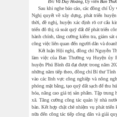
Đ/c Vũ Duy Hoàng, Ủy viên Ban Thườn
Sau khi nghe báo cáo,
các đồng chí Ủy 
Nghị quyết về xây dựng, phát triển huyệ
thời, đề nghị, huyện xác định rõ cơ cấu ki
triển đô thị; rà soát quỹ đất để phát triển 
hành chính, tăng cường kiểm tra, giám sát 
công việc liên quan đến người dân và doan
Kết luận Hội nghị, đồng chí Nguyễn Than
làm việc của Ban Thường vụ Huyện ủy P
huyện Phú Bình đã đạt được trong năm 20
những năm tiếp theo, đồng chí Bí thư Tỉnh
vào các lĩnh vực công nghiệp và nông nghi
phóng mặt bằng, tạo quỹ đất sạch để thu hú
hóa, nâng cao giá trị sản phẩm. Tập trung h
xã. Tăng cường công tác quản lý nhà nước
bàn. Kết hợp chặt chẽ nhiệm vụ phát triển
nữa đến công tác tiếp công dân và giải quy