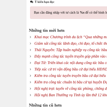
Ý kiến bạn đọc
Bạn cần đăng nhập với tư cách là
%s
để có thể bình l
Những tin mới hơn
Khai mạc Chương trình du lịch “Qua những miề
Giám sát công tác lãnh đạo, chỉ đạo, tổ chức t
Thái Nguyên: Tập huấn nghiệp vụ công tác bầu
Đẩy mạnh công tác tuyên truyền góp phần vào 
Đại Từ: Triển khai các nội dung công tác bầu c
Tiếp xúc cử tri vận động bầu cử đại biểu HĐN
Kiểm tra công tác tuyên truyền bầu cử đại biể
Kiểm tra công tác chuẩn bị bầu cử tại huyện Đ
Hội nghị trực tuyến về công tác phòng, chống 
Hội nghị Ban Thường vụ Tỉnh ủy lần thứ 12 k
Những tin cũ hơn