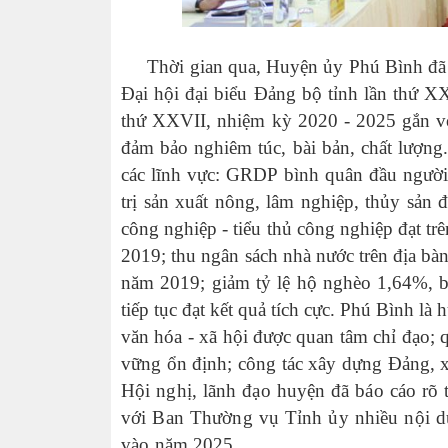
Thời gian qua, Huyện ủy Phú Bình đã tập 
Đại hội đại biểu Đảng bộ tỉnh lần thứ X
thứ XXVII, nhiệm kỳ 2020 - 2025 gắn vớ
đảm bảo nghiêm túc, bài bản, chất lượng
các lĩnh vực: GRDP bình quân đầu người 
trị sản xuất nông, lâm nghiệp, thủy sản 
công nghiệp - tiểu thủ công nghiệp đạt t
2019; thu ngân sách nhà nước trên địa bà
năm 2019; giảm tỷ lệ hộ nghèo 1,64%, 
tiếp tục đạt kết quả tích cực. Phú Bình l
văn hóa - xã hội được quan tâm chỉ đạo; q
vững ổn định; công tác xây dựng Đảng, xâ
Hội nghị, lãnh đạo huyện đã báo cáo rõ th
với Ban Thường vụ Tỉnh ủy nhiều nội du
vào năm 2025.