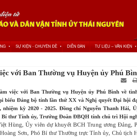
ỘNG
SỰ KIỆN - CHUYÊN ĐỀ
DIỄN ĐÀN
TƯ LIỆU – VĂN KIỆN
▼
▼
▼
iệc với Ban Thường vụ Huyện ủy Phú Bì
àm việc với Ban Thường vụ Huyện ủy Phú Bình về tìn
đại biểu Đảng bộ tỉnh lần thứ XX và Nghị quyết Đại hội đạ
 nhiệm kỳ 2020 - 2025. Đồng chí Nguyễn Thanh Hải, Ủ
í thư Tỉnh ủy, Trưởng Đoàn ĐBQH tỉnh chủ trì Hội ngh
iệt Hùng, Ủy viên dự khuyết BCH Trung ương Đảng, 
 Hoàng Sơn, Phó Bí thư Thường trực Tỉnh ủy, Chủ tịc