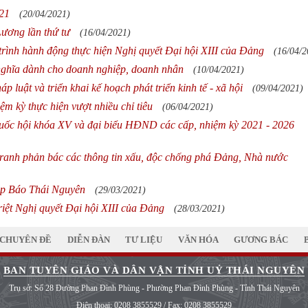
021
(20/04/2021)
ương lần thứ tư
(16/04/2021)
rình hành động thực hiện Nghị quyết Đại hội XIII của Đảng
(16/04/2
nghĩa dành cho doanh nghiệp, doanh nhân
(10/04/2021)
 luật và triển khai kế hoạch phát triển kinh tế - xã hội
(09/04/2021)
m kỳ thực hiện vượt nhiều chỉ tiêu
(06/04/2021)
uốc hội khóa XV và đại biểu HĐND các cấp, nhiệm kỳ 2021 - 2026
 tranh phản bác các thông tin xấu, độc chống phá Đảng, Nhà nước
ập Báo Thái Nguyên
(29/03/2021)
riệt Nghị quyết Đại hội XIII của Đảng
(28/03/2021)
CHUYÊN ĐỀ
DIỄN ĐÀN
TƯ LIỆU
VĂN HÓA
GƯƠNG BÁC
BAN TUYÊN GIÁO VÀ DÂN VẬN TỈNH UỶ THÁI NGUYÊN
Trụ sở: Số 28 Đường Phan Đình Phùng - Phường Phan Đình Phùng - Tỉnh Thái Nguyên
Điện thoại:
0208 3855529
/ Fax:
0208 3855529