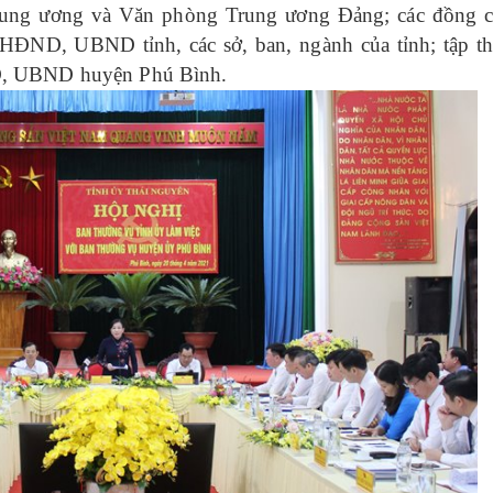
Trung ương và Văn phòng Trung ương Đảng; các đồng 
HĐND, UBND tỉnh, các sở, ban, ngành của tỉnh; tập t
D, UBND huyện Phú Bình.