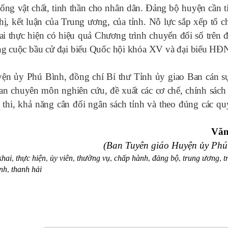
 sống vật chất, tinh thần cho nhân dân. Đảng bộ huyện cần t
thị, kết luận của Trung ương, của tỉnh. Nỗ lực sắp xếp tổ 
hai thực hiện có hiệu quả Chương trình chuyển đổi số trên 
ông cuộc bầu cử đại biểu Quốc hội khóa XV và đại biểu HĐ
n ủy Phú Bình, đồng chí Bí thư Tỉnh ủy giao Ban cán s
 chuyên môn nghiên cứu, đề xuất các cơ chế, chính sách 
thi, khả năng cân đối ngân sách tỉnh và theo đúng các qu
Vă
(Ban Tuyên giáo Huyện ủy Phú
khai
,
thực hiện
,
ủy viên
,
thường vụ
,
chấp hành
,
đảng bộ
,
trung ương
,
t
ình
,
thanh hải