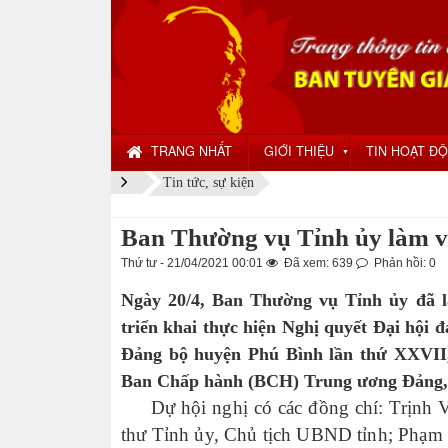
TRANG NHẤT
GIỚI THIỆU
TIN HOẠT Đ
▼
Tin tức, sự kiện
Ban Thường vụ Tỉnh ủy làm v
Thứ tư - 21/04/2021 00:01
Đã xem: 639
Phản hồi: 0
Ngày 20/4, Ban Thường vụ Tỉnh ủy đã l
triển khai thực hiện Nghị quyết Đại hội 
Đảng bộ huyện Phú Bình lần thứ XXVII,
Ban Chấp hành (BCH) Trung ương Đảng, B
Dự hội nghị có các đồng chí: Trịnh V
thư Tỉnh ủy, Chủ tịch UBND tỉnh; Phạm