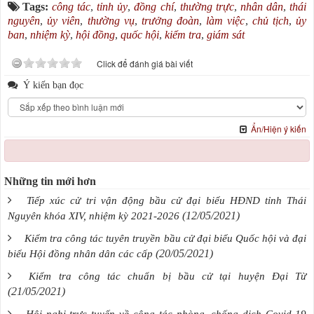
Tags:
công tác
,
tỉnh ủy
,
đồng chí
,
thường trực
,
nhân dân
,
thái
nguyên
,
ủy viên
,
thường vụ
,
trưởng đoàn
,
làm việc
,
chủ tịch
,
ủy
ban
,
nhiệm kỳ
,
hội đồng
,
quốc hội
,
kiểm tra
,
giám sát
Click để đánh giá bài viết
Ý kiến bạn đọc
Ẩn/Hiện ý kiến
Những tin mới hơn
Tiếp xúc cử tri vận động bầu cử đại biểu HĐND tỉnh Thái
(12/05/2021)
Nguyên khóa XIV, nhiệm kỳ 2021-2026
Kiểm tra công tác tuyên truyền bầu cử đại biểu Quốc hội và đại
(20/05/2021)
biểu Hội đồng nhân dân các cấp
Kiểm tra công tác chuẩn bị bầu cử tại huyện Đại Từ
(21/05/2021)
Hội nghị trực tuyến về công tác phòng, chống dịch Covid-19