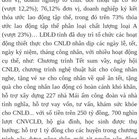
(vượt 12,2%); 76,12% đơn vị, doanh nghiệp ký kết
thỏa ước lao động tập thể, trong đó trên 73% thỏa
ước lao động tập thể phân loại chất lượng loại A
(vượt 23%)… LĐLĐ tỉnh đã duy trì tổ chức các hoạt
động thiết thực cho CNLĐ nhân dịp các ngày lễ, tết,
ngày kỷ niệm, tháng công nhân, với nhiều hoạt động
cụ thể, như: Chương trình Tết sum vầy, ngày hội
CNLĐ, chương trình nghệ thuật hát cho công nhân
nghe, tặng vé xe cho công nhân về quê ăn tết, tặng
quà cho công nhân lao động có hoàn cảnh khó khăn,
hỗ trợ xây dựng 227 nhà Mái ấm công đoàn và nhà
tình nghĩa, hỗ trợ vay vốn, tư vấn, khám sức khỏe
cho CNLĐ... với số tiền trên 250 tỷ đồng, 700 nghìn
lượt CNVCLĐ, hộ gia đình, học sinh được thụ
hưởng; hỗ trợ 1 tỷ đồng cho các huyện trong chương
trình xây dựng nông thôn mới từ nguồn vận động