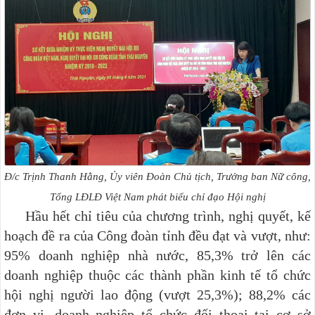
Đ/c Trịnh Thanh Hằng, Ủy viên Đoàn Chủ tịch, Trưởng ban Nữ công,
Tổng LĐLĐ Việt Nam phát biểu chỉ đạo Hội nghị
Hầu hết chỉ tiêu của chương trình, nghị quyết, kế
hoạch đề ra của Công đoàn tỉnh đều đạt và vượt, như:
95% doanh nghiệp nhà nước, 85,3% trở lên các
doanh nghiệp thuộc các thành phần kinh tế tổ chức
hội nghị người lao động (vượt 25,3%); 88,2% các
đơn vị, doanh nghiệp tổ chức đối thoại tại cơ sở