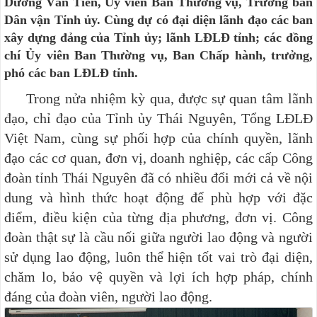
Dương Văn Tiến, Ủy viên Ban Thường vụ, Trưởng ban
Dân vận Tỉnh ủy. Cùng dự có đại diện lãnh đạo các ban
xây dựng đảng của Tỉnh ủy; lãnh LĐLĐ tỉnh; các đồng
chí Ủy viên Ban Thường vụ, Ban Chấp hành, trưởng,
phó các ban LĐLĐ tỉnh.
Trong nửa nhiệm kỳ qua, được sự quan tâm lãnh
đạo, chỉ đạo của Tỉnh ủy Thái Nguyên, Tổng LĐLĐ
Việt Nam, cùng sự phối hợp của chính quyền, lãnh
đạo các cơ quan, đơn vị, doanh nghiệp, các cấp Công
đoàn tỉnh Thái Nguyên đã có nhiều đổi mới cả về nội
dung và hình thức hoạt động để phù hợp với đặc
điểm, điều kiện của từng địa phương, đơn vị. Công
đoàn thật sự là cầu nối giữa người lao động và người
sử dụng lao động, luôn thể hiện tốt vai trò đại diện,
chăm lo, bảo vệ quyền và lợi ích hợp pháp, chính
đáng của đoàn viên, người lao động.