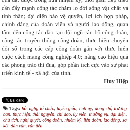
cần đẩy mạnh công tác chăm lo đời sống vật chất và
tinh thần; đại diện bảo vệ quyền, lợi ích hợp pháp,
chính đáng của đoàn viên và người lao động, quan
tâm đến công tác đào tạo đội ngũ cán bộ công đoàn,
công tác truyền thông công đoàn, thực hiện chuyển
đổi số trong các cấp công đoàn gắn với thực hiện
cuộc cách mạng công nghiệp 4.0; nâng cao hiệu quả
các phong trào thi đua, góp phần tích cực vào sự phát
triển kinh tế - xã hội của tỉnh.
Huy Hiệp
Tags:
hội nghị
,
tổ chức
,
tuyên giáo
,
tỉnh ủy
,
đồng chí
,
trưởng
ban
,
thực hiện
,
thái nguyên
,
chỉ đạo
,
ủy viên
,
thường vụ
,
đại diện
,
chủ tịch
,
nghị quyết
,
công đoàn
,
nhiệm kỳ
,
liên đoàn
,
lao động
,
sơ
kết
,
dân vận
,
văn tiến