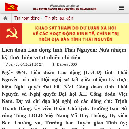
Tin hoạt động
Tin tức, sự kiện
Liên đoàn Lao động tỉnh Thái Nguyên: Nửa nhiệm
kỳ thực hiện vượt nhiều chỉ tiêu
Thứ ba - 06/04/2021 20:27
Đã xem: 660
Ngày 06/4, Liên đoàn Lao động (LĐLĐ) tỉnh Thái
Nguyên tổ chức Hội nghị sơ kết giữa nhiệm kỳ thực
hiện Nghị quyết Đại hội XVI Công đoàn tỉnh Thái
Nguyên và Nghị quyết Đại hội XII Công đoàn Việt
Nam. Dự và chỉ đạo hội nghị có các đồng chí: Trịnh
Thanh Hằng, Ủy viên Đoàn Chủ tịch, Trưởng ban Nữ
công Tổng LĐLĐ Việt Nam; Vũ Duy Hoàng, Ủy viên
Ban Thường vụ, Trưởng ban Tuyên giáo Tỉnh ủy;