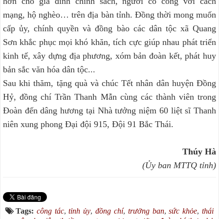
hơn cho gia đình chính sách, người có công với cách
mạng, hộ nghèo… trên địa bàn tỉnh. Đồng thời mong muốn
cấp ủy, chính quyền và đồng bào các dân tộc xã Quang
Sơn khắc phục mọi khó khăn, tích cực giúp nhau phát triển
kinh tế, xây dựng địa phương, xóm bản đoàn kết, phát huy
bản sắc văn hóa dân tộc...
Sau khi thăm, tặng quà và chúc Tết nhân dân huyện Đồng
Hỷ, đồng chí Trần Thanh Mẫn cùng các thành viên trong
Đoàn đến dâng hương tại Nhà tưởng niệm 60 liệt sĩ Thanh
niên xung phong Đại đội 915, Đội 91 Bắc Thái.
Thúy Hà
(Ủy ban MTTQ tỉnh)
Tags:
công tác
,
tỉnh ủy
,
đồng chí
,
trưởng ban
,
sức khỏe
,
thái