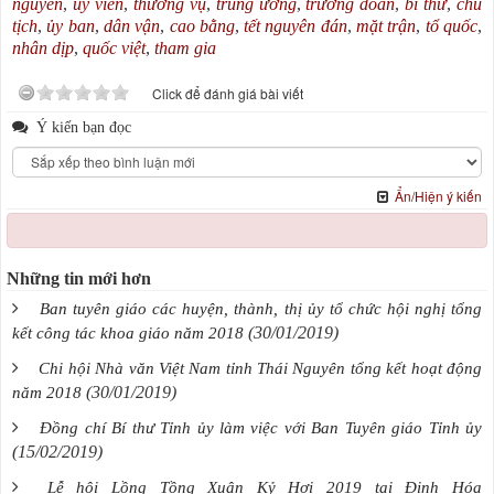
nguyên
,
ủy viên
,
thường vụ
,
trung ương
,
trưởng đoàn
,
bí thư
,
chủ
tịch
,
ủy ban
,
dân vận
,
cao bằng
,
tết nguyên đán
,
mặt trận
,
tổ quốc
,
nhân dịp
,
quốc việt
,
tham gia
Click để đánh giá bài viết
Ý kiến bạn đọc
Ẩn/Hiện ý kiến
Những tin mới hơn
Ban tuyên giáo các huyện, thành, thị ủy tổ chức hội nghị tổng
(30/01/2019)
kết công tác khoa giáo năm 2018
Chi hội Nhà văn Việt Nam tỉnh Thái Nguyên tổng kết hoạt động
(30/01/2019)
năm 2018
Đồng chí Bí thư Tỉnh ủy làm việc với Ban Tuyên giáo Tỉnh ủy
(15/02/2019)
Lễ hội Lồng Tồng Xuân Kỷ Hợi 2019 tại Định Hóa