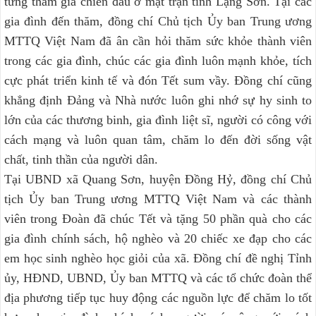
từng tham gia chiến đấu ở mặt trận tỉnh Lạng Sơn. Tại các
gia đình đến thăm, đồng chí Chủ tịch Ủy ban Trung ương
MTTQ Việt Nam đã ân cần hỏi thăm sức khỏe thành viên
trong các gia đình, chúc các gia đình luôn mạnh khỏe, tích
cực phát triển kinh tế và đón Tết sum vầy. Đồng chí cũng
khẳng định Đảng và Nhà nước luôn ghi nhớ sự hy sinh to
lớn của các thương binh, gia đình liệt sĩ, người có công với
cách mạng và luôn quan tâm, chăm lo đến đời sống vật
chất, tinh thần của người dân.
Tại UBND xã Quang Sơn, huyện Đồng Hỷ, đồng chí Chủ
tịch Ủy ban Trung ương MTTQ Việt Nam và các thành
viên trong Đoàn đã chúc Tết và tặng 50 phần quà cho các
gia đình chính sách, hộ nghèo và 20 chiếc xe đạp cho các
em học sinh nghèo học giỏi của xã. Đồng chí đề nghị Tỉnh
ủy, HĐND, UBND, Ủy ban MTTQ và các tổ chức đoàn thể
địa phương tiếp tục huy động các nguồn lực để chăm lo tốt