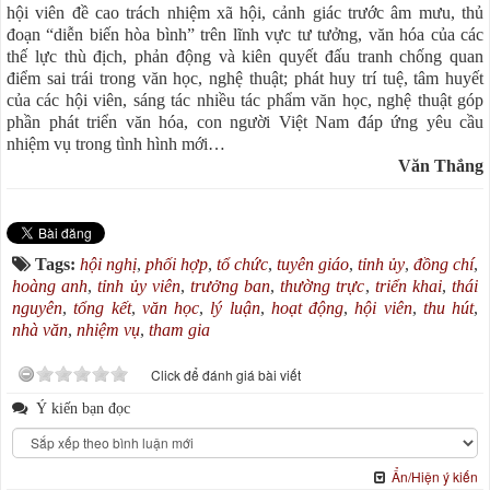
hội viên đề cao trách nhiệm xã hội, cảnh giác trước âm mưu, thủ
đoạn “diễn biến hòa bình” trên lĩnh vực tư tưởng, văn hóa của các
thế lực thù địch, phản động và kiên quyết đấu tranh chống quan
điểm sai trái trong văn học, nghệ thuật; phát huy trí tuệ, tâm huyết
của các hội viên, sáng tác nhiều tác phẩm văn học, nghệ thuật góp
phần phát triển văn hóa, con người Việt Nam đáp ứng yêu cầu
nhiệm vụ trong tình hình mới…
Văn Thắng
Tags:
hội nghị
,
phối hợp
,
tổ chức
,
tuyên giáo
,
tỉnh ủy
,
đồng chí
,
hoàng anh
,
tỉnh ủy viên
,
trưởng ban
,
thường trực
,
triển khai
,
thái
nguyên
,
tổng kết
,
văn học
,
lý luận
,
hoạt động
,
hội viên
,
thu hút
,
nhà văn
,
nhiệm vụ
,
tham gia
Click để đánh giá bài viết
Ý kiến bạn đọc
Ẩn/Hiện ý kiến