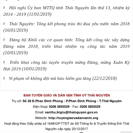
Hội nghị Ủy ban MTTQ tỉnh Thái Nguyên lần thứ 13, nhiệm kỳ
(11/01/2019)
2014 - 2019
Thái Nguyên: Tổng kết phong trào thi đua yêu nước năm 2018
(16/01/2019)
Đảng bộ Khối các cơ quan tỉnh: Tổng kết công tác xây dựng
Đảng năm 2018, triển khai nhiệm vụ công tác năm 2019
(10/01/2019)
Triển khai công tác tuyên truyền mừng Đảng, mừng Xuân Kỷ
(10/01/2019)
Hợi 2019
(22/12/2018)
Vi phạm về không đội mũ bảo hiểm gia tăng
BAN TUYÊN GIÁO VÀ DÂN VẬN TỈNH UỶ THÁI NGUYÊN
Trụ sở:
Số 28 Đ.Phan Đình Phùng - P.Phan Đình Phùng - T.Thái Nguyên
Điện thoại:
- Fax:
0208 3855529
0208 3855529
Email:
vanthu.btgtu@thainguyen.gov.vn
Website:
http://tuyengiaovadanvantn.org
Hoạt động theo Giấy phép số 1648/GP-TTĐT do Sở Thông tin & Truyền thông tỉnh Thái
Nguyên cấp ngày 20/12/2017