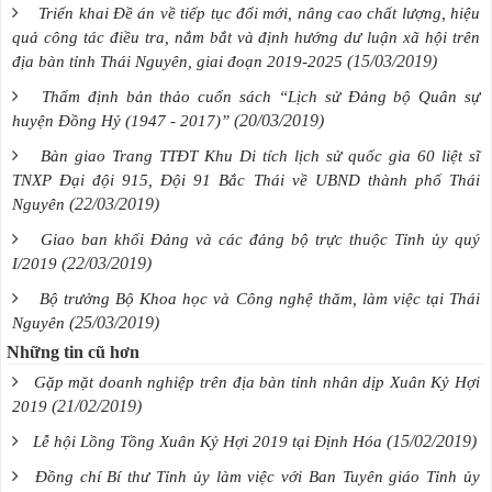
Triển khai Đề án về tiếp tục đổi mới, nâng cao chất lượng, hiệu
quả công tác điều tra, nắm bắt và định hướng dư luận xã hội trên
(15/03/2019)
địa bàn tỉnh Thái Nguyên, giai đoạn 2019-2025
Thẩm định bản thảo cuốn sách “Lịch sử Đảng bộ Quân sự
(20/03/2019)
huyện Đồng Hỷ (1947 - 2017)”
Bàn giao Trang TTĐT Khu Di tích lịch sử quốc gia 60 liệt sĩ
TNXP Đại đội 915, Đội 91 Bắc Thái về UBND thành phố Thái
(22/03/2019)
Nguyên
Giao ban khối Đảng và các đảng bộ trực thuộc Tỉnh ủy quý
(22/03/2019)
I/2019
Bộ trưởng Bộ Khoa học và Công nghệ thăm, làm việc tại Thái
(25/03/2019)
Nguyên
Những tin cũ hơn
Gặp mặt doanh nghiệp trên địa bàn tỉnh nhân dịp Xuân Kỷ Hợi
(21/02/2019)
2019
(15/02/2019)
Lễ hội Lồng Tồng Xuân Kỷ Hợi 2019 tại Định Hóa
Đồng chí Bí thư Tỉnh ủy làm việc với Ban Tuyên giáo Tỉnh ủy