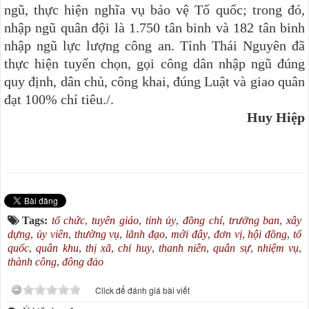
ngũ, thực hiện nghĩa vụ bảo vệ Tổ quốc; trong đó,
nhập ngũ quân đội là 1.750 tân binh và 182 tân binh
nhập ngũ lực lượng công an. Tỉnh Thái Nguyên đã
thực hiện tuyển chọn, gọi công dân nhập ngũ đúng
quy định, dân chủ, công khai, đúng Luật và giao quân
đạt 100% chỉ tiêu./.
Huy Hiệp
Tags:
tổ chức
,
tuyên giáo
,
tỉnh ủy
,
đồng chí
,
trưởng ban
,
xây
dựng
,
ủy viên
,
thường vụ
,
lãnh đạo
,
mới đây
,
đơn vị
,
hội đồng
,
tổ
quốc
,
quân khu
,
thị xã
,
chỉ huy
,
thanh niên
,
quân sự
,
nhiệm vụ
,
thành công
,
đông đảo
Click để đánh giá bài viết