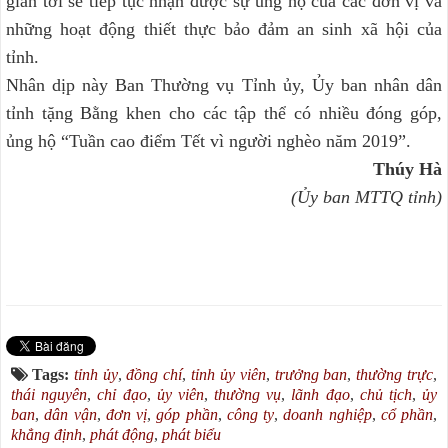
gian tới sẽ tiếp tục nhận được sự ủng hộ của các đơn vị và
những hoạt động thiết thực bảo đảm an sinh xã hội của
tỉnh.
Nhân dịp này Ban Thường vụ Tỉnh ủy, Ủy ban nhân dân
tỉnh tặng Bằng khen cho các tập thể có nhiều đóng góp,
ủng hộ “Tuần cao điểm Tết vì người nghèo năm 2019”.
Thúy Hà
(Ủy ban MTTQ tỉnh)
Tags:
tỉnh ủy
,
đồng chí
,
tỉnh ủy viên
,
trưởng ban
,
thường trực
,
thái nguyên
,
chỉ đạo
,
ủy viên
,
thường vụ
,
lãnh đạo
,
chủ tịch
,
ủy
ban
,
dân vận
,
đơn vị
,
góp phần
,
công ty
,
doanh nghiệp
,
cổ phần
,
khẳng định
,
phát động
,
phát biểu