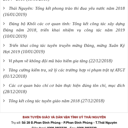
Thái Nguyên: Tổng kết phong trào thi đua yêu nước năm 2018
(16/01/2019)
Đảng bộ Khối các cơ quan tỉnh: Tổng kết công tác xây dựng
Đảng năm 2018, triển khai nhiệm vụ công tác năm 2019
(10/01/2019)
Triển khai công tác tuyên truyền mừng Đảng, mừng Xuân Kỷ
(10/01/2019)
Hợi 2019
(22/12/2018)
Vi phạm về không đội mũ bảo hiểm gia tăng
Tăng cường kiểm tra, xử lý các trường hợp vi phạm trật tự ATGT
(01/12/2018)
Các cơ quan báo chí cơ bản thực hiện đúng tôn chỉ, mục đích
(28/12/2018)
(27/12/2018)
Tổng kết công tác tuyên giáo năm 2018
BAN TUYÊN GIÁO VÀ DÂN VẬN TỈNH UỶ THÁI NGUYÊN
Trụ sở:
Số 28 Đ.Phan Đình Phùng - P.Phan Đình Phùng - T.Thái Nguyên
Điện thoại:
- Fax:
0208 3855529
0208 3855529