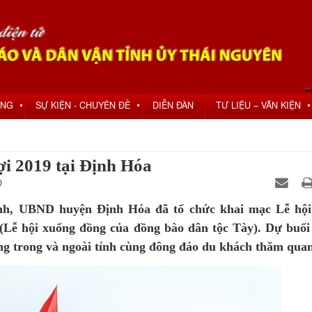
ỘNG
SỰ KIỆN - CHUYÊN ĐỀ
DIỄN ĐÀN
TƯ LIỆU – VĂN KIỆN
▼
▼
▼
i 2019 tại Định Hóa
0
ình, UBND huyện Định Hóa đã tổ chức khai mạc Lễ hộ
ễ hội xuống đồng của đồng bào dân tộc Tày). Dự buổi
ng trong và ngoài tỉnh cùng đông đảo du khách thăm quan