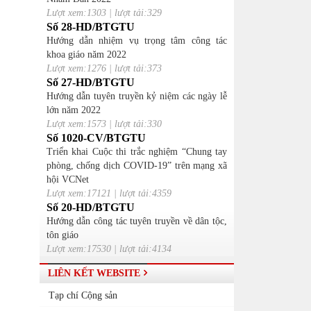
Lượt xem:1303 | lượt tải:329
Số 28-HD/BTGTU
Hướng dẫn nhiệm vụ trọng tâm công tác
khoa giáo năm 2022
Lượt xem:1276 | lượt tải:373
Số 27-HD/BTGTU
Hướng dẫn tuyên truyền kỷ niệm các ngày lễ
lớn năm 2022
Lượt xem:1573 | lượt tải:330
Số 1020-CV/BTGTU
Triển khai Cuộc thi trắc nghiệm “Chung tay
phòng, chống dịch COVID-19” trên mạng xã
hội VCNet
Lượt xem:17121 | lượt tải:4359
Số 20-HD/BTGTU
Hướng dẫn công tác tuyên truyền về dân tộc,
tôn giáo
Lượt xem:17530 | lượt tải:4134
LIÊN KẾT WEBSITE
Tạp chí Cộng sản