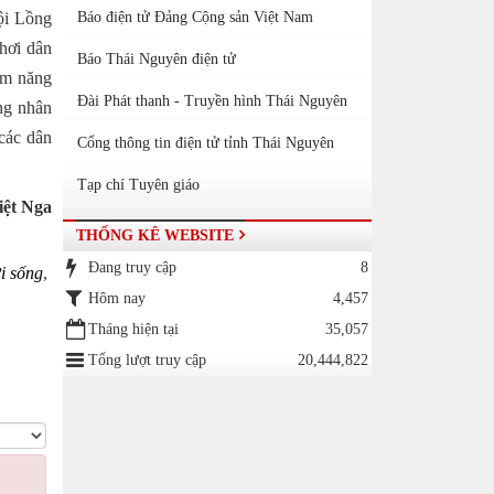
ội Lồng
Báo điện tử Đảng Cộng sản Việt Nam
chơi dân
Báo Thái Nguyên điện tử
iềm năng
Đài Phát thanh - Truyền hình Thái Nguyên
ống nhân
 các dân
Cổng thông tin điện tử tỉnh Thái Nguyên
Tạp chí Tuyên giáo
a
THỐNG KÊ WEBSITE
Đang truy cập
8
i sống
,
Hôm nay
4,457
Tháng hiện tại
35,057
Tổng lượt truy cập
20,444,822