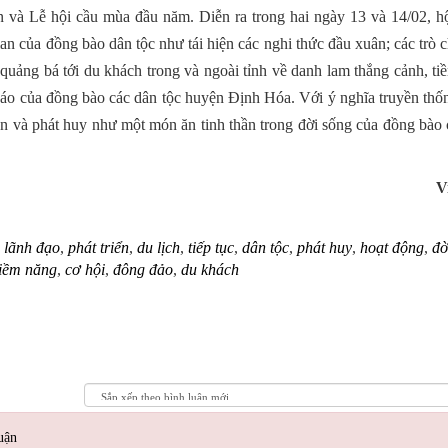
ền và Lễ hội cầu mùa đầu năm. Diễn ra trong hai ngày 13 và 14/02, h
 của đồng bào dân tộc như tái hiện các nghi thức đầu xuân; các trò 
 quảng bá tới du khách trong và ngoài tỉnh về danh lam thắng cảnh, t
c đáo của đồng bào các dân tộc huyện Định Hóa. Với ý nghĩa truyền th
ồn và phát huy như một món ăn tinh thần trong đời sống của đồng bào
Việt Ng
,
lãnh đạo
,
phát triển
,
du lịch
,
tiếp tục
,
dân tộc
,
phát huy
,
hoạt động
,
đờ
tiềm năng
,
cơ hội
,
đông đảo
,
du khách
uận