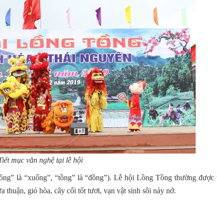
Tiết mục văn nghệ tại lễ hội
lồng” là “xuống”, “tồng” là “đồng”). Lễ hội Lồng Tồng thường được 
uận, gió hòa, cây cối tốt tươi, vạn vật sinh sôi nảy nở.