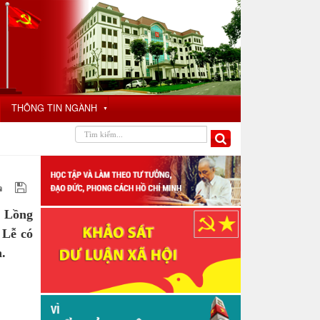
THÔNG TIN NGÀNH
▼
i Lồng
 Lễ có
.