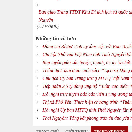
Bàn giao Trang TTĐT Khu Di tích lịch sử quốc g
Nguyên
(22/03/2019)
Những tin cũ hơn
Đồng chí Bí thư Tỉnh ủy làm việc với Ban Tuyê
Chi hội Nhà văn Việt Nam tỉnh Thái Nguyên tổ
Ban tuyên giáo các huyện, thành, thị ủy tổ chứ
Thẩm định bản thảo cuốn sách “Lịch sử Đảng 
Chủ tịch Ủy ban Trung ương MTTQ Việt Nam th
Tiếp nhận 2,5 tỷ đồng ủng hộ “Tuần cao điểm 
Hội nghị trực tuyến báo cáo viên Trung ương t
Thị xã Phổ Yên: Thực hiện chương trình “Tuần
Hội nghị Ủy ban MTTQ tỉnh Thái Nguyên lần th
Thái Nguyên: Tổng kết phong trào thi đua yêu
TRANG CHỦ
GIỚI THIỆU
TIN HOẠT ĐỘNG