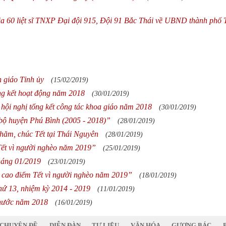
ia 60 liệt sĩ TNXP Đại đội 915, Đội 91 Bắc Thái về UBND thành phố 
n giáo Tỉnh ủy
(15/02/2019)
ng kết hoạt động năm 2018
(30/01/2019)
c hội nghị tổng kết công tác khoa giáo năm 2018
(30/01/2019)
bộ huyện Phú Bình (2005 - 2018)”
(28/01/2019)
ăm, chúc Tết tại Thái Nguyên
(28/01/2019)
Tết vì người nghèo năm 2019”
(25/01/2019)
háng 01/2019
(23/01/2019)
 cao điểm Tết vì người nghèo năm 2019”
(18/01/2019)
ứ 13, nhiệm kỳ 2014 - 2019
(11/01/2019)
 nước năm 2018
(16/01/2019)
CHUYÊN ĐỀ
DIỄN ĐÀN
TƯ LIỆU
VĂN HÓA
GƯƠNG BÁC