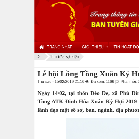
TRANG NHẤT
GIỚI THIỆU
TIN HOẠT Đ
▼
Tin tức, sự kiện
Lễ hội Lồng Tồng Xuân Kỷ Hợ
Thứ sáu - 15/02/2019 21:16
Đã xem: 1166
Phản hồi: 
Ngày 14/02, tại thôn Đèo De, xã Phú Đ
Tồng ATK Định Hóa Xuân Kỷ Hợi 2019 (L
lãnh đạo một số sở, ban, ngành, địa phươ