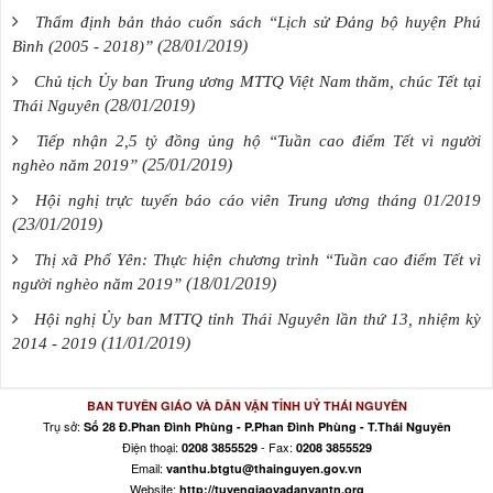
Thẩm định bản thảo cuốn sách “Lịch sử Đảng bộ huyện Phú
(28/01/2019)
Bình (2005 - 2018)”
Chủ tịch Ủy ban Trung ương MTTQ Việt Nam thăm, chúc Tết tại
(28/01/2019)
Thái Nguyên
Tiếp nhận 2,5 tỷ đồng ủng hộ “Tuần cao điểm Tết vì người
(25/01/2019)
nghèo năm 2019”
Hội nghị trực tuyến báo cáo viên Trung ương tháng 01/2019
(23/01/2019)
Thị xã Phổ Yên: Thực hiện chương trình “Tuần cao điểm Tết vì
(18/01/2019)
người nghèo năm 2019”
Hội nghị Ủy ban MTTQ tỉnh Thái Nguyên lần thứ 13, nhiệm kỳ
(11/01/2019)
2014 - 2019
BAN TUYÊN GIÁO VÀ DÂN VẬN TỈNH UỶ THÁI NGUYÊN
Trụ sở:
Số 28 Đ.Phan Đình Phùng - P.Phan Đình Phùng - T.Thái Nguyên
Điện thoại:
- Fax:
0208 3855529
0208 3855529
Email:
vanthu.btgtu@thainguyen.gov.vn
Website:
http://tuyengiaovadanvantn.org