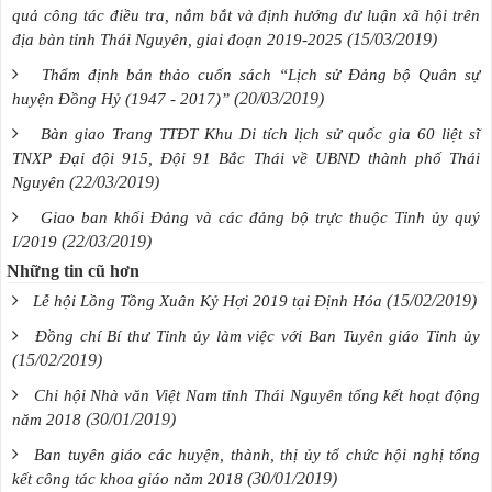
quả công tác điều tra, nắm bắt và định hướng dư luận xã hội trên
(15/03/2019)
địa bàn tỉnh Thái Nguyên, giai đoạn 2019-2025
Thẩm định bản thảo cuốn sách “Lịch sử Đảng bộ Quân sự
(20/03/2019)
huyện Đồng Hỷ (1947 - 2017)”
Bàn giao Trang TTĐT Khu Di tích lịch sử quốc gia 60 liệt sĩ
TNXP Đại đội 915, Đội 91 Bắc Thái về UBND thành phố Thái
(22/03/2019)
Nguyên
Giao ban khối Đảng và các đảng bộ trực thuộc Tỉnh ủy quý
(22/03/2019)
I/2019
Những tin cũ hơn
(15/02/2019)
Lễ hội Lồng Tồng Xuân Kỷ Hợi 2019 tại Định Hóa
Đồng chí Bí thư Tỉnh ủy làm việc với Ban Tuyên giáo Tỉnh ủy
(15/02/2019)
Chi hội Nhà văn Việt Nam tỉnh Thái Nguyên tổng kết hoạt động
(30/01/2019)
năm 2018
Ban tuyên giáo các huyện, thành, thị ủy tổ chức hội nghị tổng
(30/01/2019)
kết công tác khoa giáo năm 2018