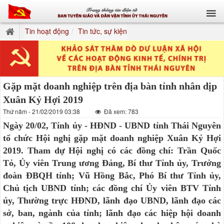
Tin hoạt động
Tin tức, sự kiện
Gặp mặt doanh nghiệp trên địa bàn tỉnh nhân dịp
Xuân Kỷ Hợi 2019
Thứ năm - 21/02/2019 03:38
Đã xem: 783
Ngày 20/02, Tỉnh ủy - HĐND - UBND tỉnh Thái Nguyên
tổ chức Hội nghị gặp mặt doanh nghiệp Xuân Kỷ Hợi
2019. Tham dự Hội nghị có các đồng chí: Trần Quốc
Tỏ, Ủy viên Trung ương Đảng, Bí thư Tỉnh ủy, Trưởng
đoàn ĐBQH tỉnh; Vũ Hồng Bắc, Phó Bí thư Tỉnh ủy,
Chủ tịch UBND tỉnh; các đồng chí Ủy viên BTV Tỉnh
ủy, Thường trực HĐND, lãnh đạo UBND, lãnh đạo các
sở, ban, ngành của tỉnh; lãnh đạo các hiệp hội doanh