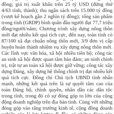
đồng; giá trị xuất khẩu trên 25 tỷ USD (đứng thứ
4/63 tỉnh, thành); thu ngân sách trên 15.000 tỷ đồng
(vượt kế hoạch gần 2 nghìn tỷ đồng); tổng sản phẩm
trong tỉnh (GRDP) bình quân đầu người đạt 77,7 triệu
đồng/người/năm; Chương trình xây dựng nông thôn
mới đạt nhiều kết quả tích cực, đến nay, toàn tỉnh có
87/100 xã đạt chuẩn nông thôn mới, 3/9 đơn vị cấp
huyện hoàn thành nhiệm vụ xây dựng nông thôn mới.
Các lĩnh vực văn hóa, xã hội nhiều tiến bộ; công tác
an sinh xã hội được quan tâm bảo đảm; an ninh chính
trị, trật tự an toàn xã hội được giữ vững; công tác xây
dựng Đảng, xây dựng hệ thống chính trị đạt nhiều kết
quả tích cực. Đồng chí Chủ tịch UBND tỉnh nhấn
mạnh, những kết quả trên là sự quyết tâm cao của
toàn Đảng bộ, chính quyền, nhân dân các dân tộc
trong tỉnh, trong đó có sự đóng góp to lớn của cộng
động doanh nghiệp trên địa bàn tỉnh.
Cùng với những
đóng góp vào tăng trưởng kinh tế, cộng đồng doanh
nghiệp còn là lực lượng đi đầu, có những đóng góp