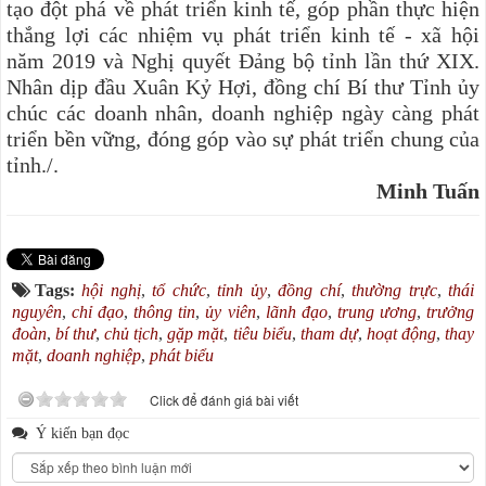
tạo đột phá về phát triển kinh tế, góp phần thực hiện
thắng lợi các nhiệm vụ phát triển kinh tế - xã hội
năm 2019 và Nghị quyết Ðảng bộ tỉnh lần thứ XIX.
Nhân dịp đầu Xuân Kỷ Hợi
, đồng chí Bí thư Tỉnh ủy
chúc các doanh nhân, doanh nghiệp ngày càng phát
triển bền vững, đóng góp vào sự phát triển chung của
tỉnh./.
Minh Tuấn
Tags:
hội nghị
,
tổ chức
,
tỉnh ủy
,
đồng chí
,
thường trực
,
thái
nguyên
,
chỉ đạo
,
thông tin
,
ủy viên
,
lãnh đạo
,
trung ương
,
trưởng
đoàn
,
bí thư
,
chủ tịch
,
gặp mặt
,
tiêu biểu
,
tham dự
,
hoạt động
,
thay
mặt
,
doanh nghiệp
,
phát biểu
Click để đánh giá bài viết
Ý kiến bạn đọc