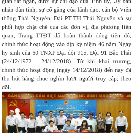
gian rất ngắn, dưới sự chỉ đạo của Tỉnh ủy, Ủy ban
nhân dân tỉnh, sự cố gắng của lãnh đạo, cán bộ
Viễn
thông Thái Nguyên, Đài PT-TH Thái Nguyên và sự
phối hợp chặt chẽ của các đơn vị, địa phương liên
quan,
Trang TTĐT đã hoàn thành đúng tiến độ,
chính thức hoạt động vào dịp
kỷ niệm 46 năm Ngày
hy sinh của 60 TNXP Đại đội 915, Đội 91 Bắc Thái
(24/12/1972 - 24/12/2018). Từ khi khai trương,
chính thức hoạt động (ngày 14/12/2018) đến nay đã
thu hút hàng chục nghìn lượt người truy cập, theo
dõi.