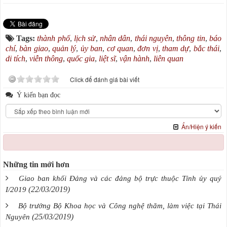
Tags:
thành phố
,
lịch sử
,
nhân dân
,
thái nguyên
,
thông tin
,
báo
chí
,
bàn giao
,
quản lý
,
ủy ban
,
cơ quan
,
đơn vị
,
tham dự
,
bắc thái
,
di tích
,
viễn thông
,
quốc gia
,
liệt sĩ
,
vận hành
,
liên quan
Click để đánh giá bài viết
Ý kiến bạn đọc
Ẩn/Hiện ý kiến
Những tin mới hơn
Giao ban khối Đảng và các đảng bộ trực thuộc Tỉnh ủy quý
(22/03/2019)
I/2019
Bộ trưởng Bộ Khoa học và Công nghệ thăm, làm việc tại Thái
(25/03/2019)
Nguyên