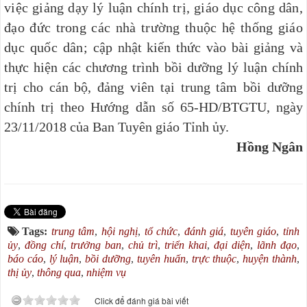
việc giảng dạy lý luận chính trị, giáo dục công dân,
đạo đức trong các nhà trường thuộc hệ thống giáo
dục quốc dân;
cập nhật kiến thức vào bài giảng và
thực hiện các chương trình bồi dưỡng lý luận chính
trị cho cán bộ, đảng viên tại trung tâm bồi dưỡng
chính trị theo Hướng dẫn số 65-HD/BTGTU, ngày
23/11/2018 của Ban Tuyên giáo Tỉnh ủy.
Hồng Ngân
Tags:
trung tâm
,
hội nghị
,
tổ chức
,
đánh giá
,
tuyên giáo
,
tỉnh
ủy
,
đồng chí
,
trưởng ban
,
chủ trì
,
triển khai
,
đại diện
,
lãnh đạo
,
báo cáo
,
lý luận
,
bồi dưỡng
,
tuyên huấn
,
trực thuộc
,
huyện thành
,
thị ủy
,
thông qua
,
nhiệm vụ
Click để đánh giá bài viết