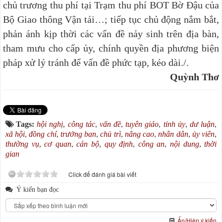
chủ trương thu phí tại Trạm thu phí BOT Bờ Đậu của
Bộ Giao thông Vận tải…; tiếp tục chủ động nắm bắt,
phản ánh kịp thời các vấn đề nảy sinh trên địa bàn,
tham mưu cho cấp ủy, chính quyền địa phương biện
pháp xử lý tránh để vấn đề phức tạp, kéo dài./.
Quỳnh Thơ
Tags:
hội nghị
,
công tác
,
vấn đề
,
tuyên giáo
,
tỉnh ủy
,
dư luận
,
xã hội
,
đồng chí
,
trưởng ban
,
chủ trì
,
nâng cao
,
nhân dân
,
ủy viên
,
thường vụ
,
cơ quan
,
cán bộ
,
quy định
,
công an
,
nội dung
,
thời
gian
Click để đánh giá bài viết
Ý kiến bạn đọc
Ẩn/Hiện ý kiến