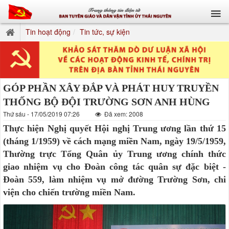
Tin hoạt động
Tin tức, sự kiện
GÓP PHẦN XÂY ĐẮP VÀ PHÁT HUY TRUYỀN
THỐNG BỘ ĐỘI TRƯỜNG SƠN ANH HÙNG
Thứ sáu - 17/05/2019 07:26
Đã xem: 2008
Thực hiện Nghị quyết Hội nghị Trung ương lần thứ 15
(tháng 1/1959) về cách mạng miền Nam, ngày 19/5/1959,
Thường trực Tổng Quân ủy Trung ương chính thức
giao nhiệm vụ cho Đoàn công tác quân sự đặc biệt -
Đoàn 559, làm nhiệm vụ mở đường Trường Sơn, chi
viện cho chiến trường miền Nam.