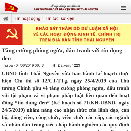
Tin hoạt động
Tin tức, sự kiện
Tăng cường phòng ngừa, đấu tranh với tín dụng
đen
Thứ ba - 04/06/2019 06:43
Đã xem: 1223
UBND tỉnh Thái Nguyên vừa ban hành kế hoạch thực
hiện Chỉ thị số 12/CT-TTg, ngày 25/4/2019 của Thủ
tướng Chính phủ về tăng cường phòng ngừa, đấu tranh
với tội phạm và vi phạm pháp luật liên quan đến hoạt
động “tín dụng đen” (Kế hoạch số 71/KH-UBND, ngày
24/5/2019) nhằm nâng cao nhận thức của lãnh đạo, cán
bộ, đảng viên, công chức, viên chức các cấp, các ngành
và nhân dân trong việc chấp hành nghiêm các quy định