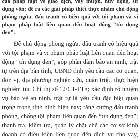
của pháp luật về giao dịch, vay mượn, huy động, sử
dụng vốn; đề ra các giải pháp thiết thực nhằm chủ động
phòng ngừa, đấu tranh có hiệu quả với tội phạm và vi
phạm pháp luật liên quan đến hoạt động “tín dụng
đen”.
Để chủ động phòng ngừa, đấu tranh có hiệu quả
với tội phạm và vi phạm pháp luật liên quan đến hoạt
động “tín dụng đen”, góp phần đảm bảo an ninh, trật
tự trên địa bàn tỉnh,
UBND tỉnh yêu cầu các cơ quan,
đơn vị, địa phương nghiên cứu, quán triệt, thực hiện
nghiêm túc Chỉ thị
số 12/CT-TTg;
xác định rõ nhiệm
vụ bảo vệ an ninh, trật tự là yêu cầu đặc biệt quan
trọng trong tình hình hiện nay; tăng cường đấu tranh
phòng, chống tội phạm liên quan đến “tín dụng đen”;
thanh tra, kiểm tra, quản lý chặt chẽ các cơ sở kinh
doanh có điều kiện liên quan đến dịch vụ cho vay,