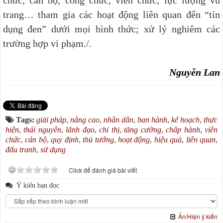
trang… tham gia các hoạt động liên quan đến “tín
dụng đen” dưới mọi hình thức; xử lý nghiêm các
trường hợp vi phạm./.
Nguyễn Lan
Tags:
giải pháp
,
nâng cao
,
nhân dân
,
ban hành
,
kế hoạch
,
thực
hiện
,
thái nguyên
,
lãnh đạo
,
chỉ thị
,
tăng cường
,
chấp hành
,
viên
chức
,
cán bộ
,
quy định
,
thủ tướng
,
hoạt động
,
hiệu quả
,
liên quan
,
đấu tranh
,
sử dụng
Click để đánh giá bài viết
Ý kiến bạn đọc
Ẩn/Hiện ý kiến