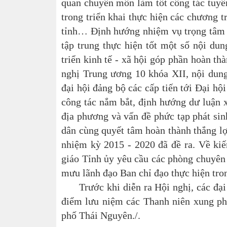
quan chuyên môn làm tốt công tác tuyê
trong triển khai thực hiện các chương tr
tỉnh… Định hướng nhiệm vụ trọng tâm tr
tập trung thực hiện tốt một số nội du
triển kinh tế - xã hội góp phần hoàn th
nghị Trung ương 10 khóa XII, nội dung
đại hội đảng bộ các cấp tiến tới Đại hộ
công tác nắm bắt, định hướng dư luận x
địa phương và vấn đề phức tạp phát sin
dân cùng quyết tâm hoàn thành thắng lợ
nhiệm kỳ 2015 - 2020 đã đề ra. Về kiế
giáo Tỉnh ủy yêu cầu các phòng chuyên
mưu lãnh đạo Ban chỉ đạo thực hiện tron
Trước khi diễn ra Hội nghị, các đại b
điểm lưu niệm các Thanh niên xung ph
phố Thái Nguyên./.