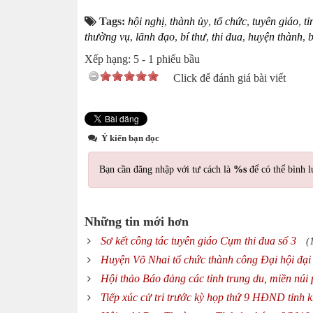
Tags:
hội nghị
,
thành ủy
,
tổ chức
,
tuyên giáo
,
tỉ
thường vụ
,
lãnh đạo
,
bí thư
,
thi đua
,
huyện thành
,
Xếp hạng:
5
-
1
phiếu bầu
Click để đánh giá bài viết
Ý kiến bạn đọc
Bạn cần đăng nhập với tư cách là
%s
để có thể bình l
Những tin mới hơn
Sơ kết công tác tuyên giáo Cụm thi đua số 3
(
Huyện Võ Nhai tổ chức thành công Đại hội đại
Hội thảo Báo đảng các tỉnh trung du, miền núi 
Tiếp xúc cử tri trước kỳ họp thứ 9 HĐND tỉnh 