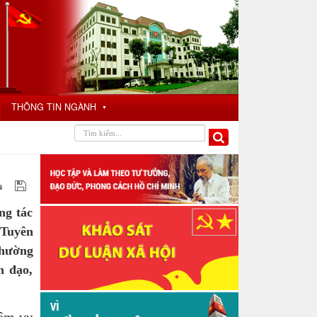
THÔNG TIN NGÀNH
▼
ng tác
 Tuyên
Thường
h đạo,