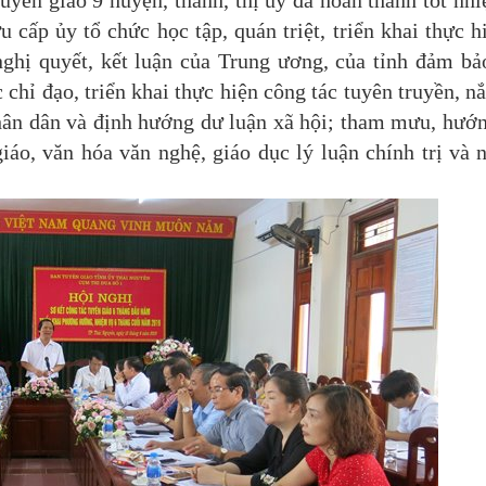
n giáo 9 huyện, thành, thị ủy đã hoàn thành tốt nh
cấp ủy tổ chức học tập, quán triệt, triển khai thực h
 nghị quyết, kết luận của Trung ương, của tỉnh đảm bả
 chỉ đạo, triển khai thực hiện công tác tuyên truyền, n
nhân dân và định hướng dư luận xã hội; tham mưu, hướ
giáo, văn hóa văn nghệ, giáo dục lý luận chính trị và 