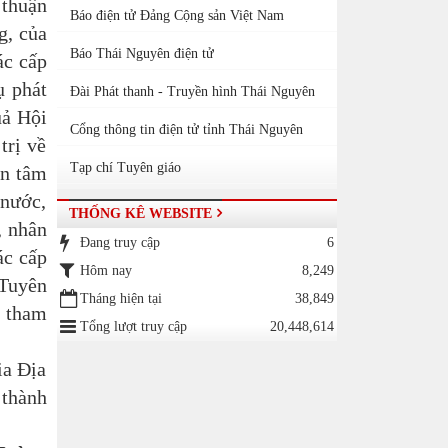
 thuận
Báo điện tử Đảng Cộng sản Việt Nam
g, của
Báo Thái Nguyên điện tử
ác cấp
ụ phát
Đài Phát thanh - Truyền hình Thái Nguyên
uả Hội
Cổng thông tin điện tử tỉnh Thái Nguyên
trị về
Tạp chí Tuyên giáo
an tâm
 nước,
THỐNG KÊ WEBSITE
, nhân
Đang truy cập
6
ác cấp
Hôm nay
8,249
 Tuyên
Tháng hiện tại
38,849
, tham
Tổng lượt truy cập
20,448,614
ia Địa
 thành