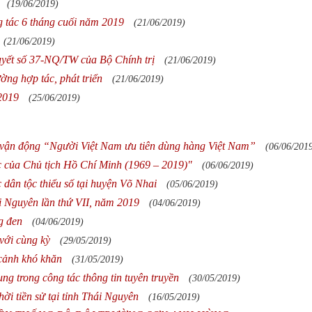
(19/06/2019)
g tác 6 tháng cuối năm 2019
(21/06/2019)
(21/06/2019)
uyết số 37-NQ/TW của Bộ Chính trị
(21/06/2019)
ng hợp tác, phát triển
(21/06/2019)
2019
(25/06/2019)
 vận động “Người Việt Nam ưu tiên dùng hàng Việt Nam”
(06/06/201
c của Chủ tịch Hồ Chí Minh (1969 – 2019)"
(06/06/2019)
 dân tộc thiểu số tại huyện Võ Nhai
(05/06/2019)
ái Nguyên lần thứ VII, năm 2019
(04/06/2019)
g đen
(04/06/2019)
 với cùng kỳ
(29/05/2019)
cảnh khó khăn
(31/05/2019)
ung trong công tác thông tin tuyên truyền
(30/05/2019)
thời tiền sử tại tỉnh Thái Nguyên
(16/05/2019)