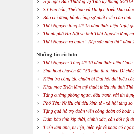
Hội nghị Ban Thường vụ Tỉnh ủy tháng 6/2019
Sở Văn hóa, Thể thao và Du lịch triển khai côn
Báo chí đồng hành cùng sự phát triển của tỉnh
Thái Nguyên tổng kết 15 năm thực hiện Nghị q
Thành phố Hà Nội và tỉnh Thái Nguyên tăng cườ
Thái Nguyên ra quân “Tiếp sức mùa thi” năm 
Những tin cũ hơn
Thái Nguyên: Tổng kết 10 năm thực hiện Cuộc
Sinh hoạt chuyên đề “50 năm thực hiện Di chú
Kiểm tra công tác chuẩn bị Đại hội đại biểu các
Khai mạc Triển lãm mỹ thuật thiếu nhi tỉnh Th
Tăng cường phòng ngừa, đấu tranh với tín dụn
Phổ Yên: Nhiều chỉ tiêu kinh tế - xã hội tăng so
Tặng quà hỗ trợ đoàn viên công đoàn có hoàn 
Đảm bảo tính kịp thời, chính xác, cân đối nội d
Triển lãm ảnh, tư liệu, hiện vật về khảo cổ học 