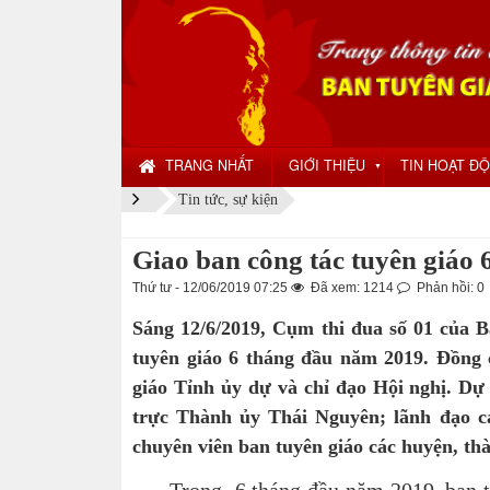
TRANG NHẤT
GIỚI THIỆU
TIN HOẠT Đ
▼
Tin tức, sự kiện
Giao ban công tác tuyên giáo
Thứ tư - 12/06/2019 07:25
Đã xem: 1214
Phản hồi: 0
Sáng 12/6/2019, Cụm thi đua số 01 của B
tuyên giáo 6 tháng đầu năm 2019. Đồng
giáo Tỉnh ủy dự và chỉ đạo Hội nghị. D
trực Thành ủy Thái Nguyên; lãnh đạo c
chuyên viên ban tuyên giáo các huyện, thà