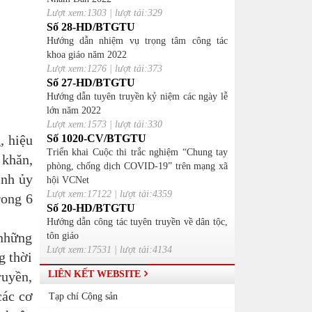
Lượt xem:1303 | lượt tải:329
Số 28-HD/BTGTU
Hướng dẫn nhiệm vụ trọng tâm công tác
khoa giáo năm 2022
Lượt xem:1276 | lượt tải:373
Số 27-HD/BTGTU
Hướng dẫn tuyên truyền kỷ niệm các ngày lễ
lớn năm 2022
Lượt xem:1573 | lượt tải:330
, hiệu
Số 1020-CV/BTGTU
Triển khai Cuộc thi trắc nghiệm “Chung tay
 khăn,
phòng, chống dịch COVID-19” trên mạng xã
ỉnh ủy
hội VCNet
Lượt xem:17122 | lượt tải:4359
rong 6
Số 20-HD/BTGTU
Hướng dẫn công tác tuyên truyền về dân tộc,
 những
tôn giáo
Lượt xem:17531 | lượt tải:4134
g thời
ruyền,
LIÊN KẾT WEBSITE
các cơ
Tạp chí Cộng sản