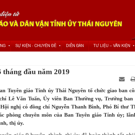
ỘNG
SỰ KIỆN - CHUYÊN ĐỀ
DIỄN ĐÀN
TƯ LIỆU – VĂN KIỆN
▼
▼
▼
 6 tháng đầu năm 2019
an Tuyên giáo Tỉnh ủy Thái Nguyên tổ chức giao ban cô
 chí Lê Văn Tuấn, Ủy viên Ban Thường vụ, Trưởng ban
ự Hội nghị có đồng chí Nguyễn Thanh Bình, Phó Bí thư 
ác phòng chuyên môn của Ban Tuyên giáo Tỉnh ủy; lãn
nh, thị ủy.