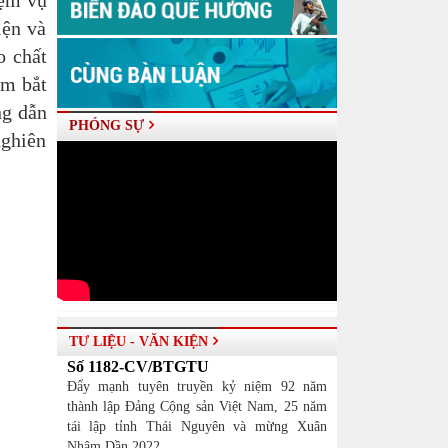
iệm vụ
iện và
o chất
ắm bắt
ng dẫn
PHÓNG SỰ
nghiên
TƯ LIỆU - VĂN KIỆN
Số 1182-CV/BTGTU
Đẩy mạnh tuyên truyền kỷ niệm 92 năm
thành lập Đảng Cộng sản Việt Nam, 25 năm
tái lập tỉnh Thái Nguyên và mừng Xuân
Nhâm Dần 2022