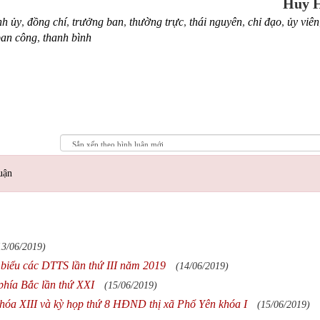
Huy 
nh ủy
,
đồng chí
,
trưởng ban
,
thường trực
,
thái nguyên
,
chỉ đạo
,
ủy viên
ban công
,
thanh bình
uận
13/06/2019)
 biểu các DTTS lần thứ III năm 2019
(14/06/2019)
phía Bắc lần thứ XXI
(15/06/2019)
khóa XIII và kỳ họp thứ 8 HĐND thị xã Phổ Yên khóa I
(15/06/2019)