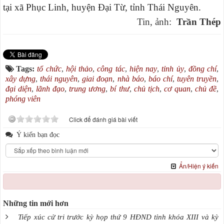
tại xã Phục Linh, huyện Đại Từ, tỉnh Thái Nguyên.
Tin, ảnh:
Trần Thép
Tags:
tổ chức
,
hội thảo
,
công tác
,
hiện nay
,
tỉnh ủy
,
đồng chí
,
xây dựng
,
thái nguyên
,
giai đoạn
,
nhà báo
,
báo chí
,
tuyên truyền
,
đại diện
,
lãnh đạo
,
trung ương
,
bí thư
,
chủ tịch
,
cơ quan
,
chủ đề
,
phóng viên
Click để đánh giá bài viết
Ý kiến bạn đọc
Ẩn/Hiện ý kiến
Những tin mới hơn
Tiếp xúc cử tri trước kỳ họp thứ 9 HĐND tỉnh khóa XIII và kỳ