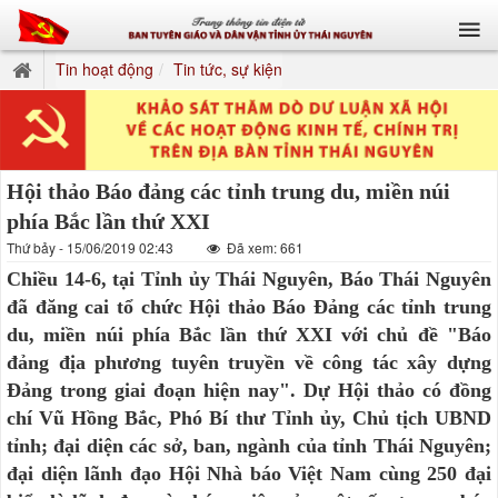
Tin hoạt động
Tin tức, sự kiện
Hội thảo Báo đảng các tỉnh trung du, miền núi
phía Bắc lần thứ XXI
Thứ bảy - 15/06/2019 02:43
Đã xem: 661
Chiều 14-6, tại Tỉnh ủy Thái Nguyên, Báo Thái Nguyên
đã đăng cai tổ chức Hội thảo Báo Đảng các tỉnh trung
du, miền núi phía Bắc lần thứ XXI với chủ đề "Báo
đảng địa phương tuyên truyền về công tác xây dựng
Đảng trong giai đoạn hiện nay". Dự Hội thảo có đồng
chí Vũ Hồng Bắc, Phó Bí thư Tỉnh ủy, Chủ tịch UBND
tỉnh; đại diện các sở, ban, ngành của tỉnh Thái Nguyên;
đại diện lãnh đạo Hội Nhà báo Việt Nam cùng 250 đại