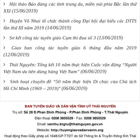
Hội thảo Báo đảng các tỉnh trung du, miền núi phía Bắc lần thứ
(15/06/2019)
XXI
Huyện Võ Nhai tổ chức thành công Đại hội đại biểu các DTTS
(14/06/2019)
lần thứ III năm 2019
(13/06/2019)
Sơ kết công tác tuyên giáo Cụm thi đua số 3
Giao ban công tác tuyên giáo 6 tháng đầu năm 2019
(12/06/2019)
Thái Nguyên: Tổng kết 10 năm thực hiện Cuộc vận động “Người
(06/06/2019)
Việt Nam ưu tiên dùng hàng Việt Nam”
Sinh hoạt chuyên đề “50 năm thực hiện Di chúc của Chủ tịch
(06/06/2019)
Hồ Chí Minh (1969 – 2019)"
BAN TUYÊN GIÁO VÀ DÂN VẬN TỈNH UỶ THÁI NGUYÊN
Trụ sở:
Số 28 Đ.Phan Đình Phùng - P.Phan Đình Phùng - T.Thái Nguyên
Điện thoại:
- Fax:
0208 3855529
0208 3855529
Email:
vanthu.btgtu@thainguyen.gov.vn
Website:
http://tuyengiaovadanvantn.org
Hoạt động theo Giấy phép số 1648/GP-TTĐT do Sở Thông tin & Truyền thông tỉnh Thái