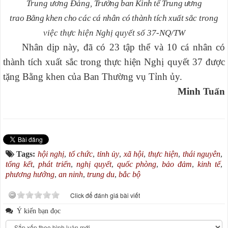
Trung ương Đảng,
Trưởng ban Kinh tế Trung ương
trao Bằng khen cho các cá nhân có thành tích xuất sắc
trong
việc thực hiện Nghị quyết số 37-NQ/TW
Nhân dịp này, đã có 23 tập thể và 10 cá nhân có
thành tích xuất sắc trong thực hiện Nghị quyết 37 được
tặng Bằng khen của Ban Thường vụ Tỉnh ủy.
Minh Tuấn
Tags:
hội nghị
,
tổ chức
,
tỉnh ủy
,
xã hội
,
thực hiện
,
thái nguyên
,
tổng kết
,
phát triển
,
nghị quyết
,
quốc phòng
,
bảo đảm
,
kinh tế
,
phương hướng
,
an ninh
,
trung du
,
bắc bộ
Click để đánh giá bài viết
Ý kiến bạn đọc