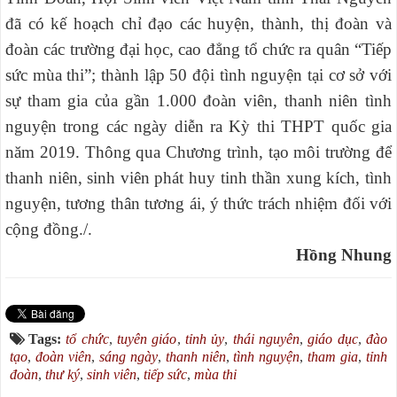
đã có kế hoạch chỉ đạo các huyện, thành, thị đoàn và
đoàn các trường đại học, cao đẳng tổ chức ra quân “Tiếp
sức mùa thi”; thành lập 50 đội tình nguyện tại cơ sở với
sự tham gia của gần 1.000 đoàn viên, thanh niên tình
nguyện trong các ngày diễn ra Kỳ thi THPT quốc gia
năm 2019. Thông qua Chương trình, tạo môi trường để
thanh niên, sinh viên phát huy tinh thần xung kích, tình
nguyện, tương thân tương ái, ý thức trách nhiệm đối với
cộng đồng./.
Hồng Nhung
Tags:
tổ chức
,
tuyên giáo
,
tỉnh ủy
,
thái nguyên
,
giáo dục
,
đào
tạo
,
đoàn viên
,
sáng ngày
,
thanh niên
,
tình nguyện
,
tham gia
,
tỉnh
đoàn
,
thư ký
,
sinh viên
,
tiếp sức
,
mùa thi