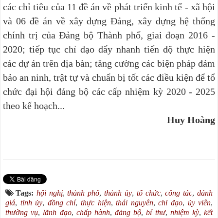
các chỉ tiêu của 11 đề án về phát triển kinh tế - xã hội
và 06 đề án về xây dựng Đảng, xây dựng hệ thống
chính trị của Đảng bộ Thành phố, giai đoạn 2016 -
2020; tiếp tục chỉ đạo đẩy nhanh tiến độ thực hiện
các dự án trên địa bàn; tăng cường các biện pháp đảm
bảo an ninh, trật tự và chuẩn bị tốt các điều kiện để tổ
chức đại hội đảng bộ các cấp nhiệm kỳ 2020 - 2025
theo kế hoạch...
Huy Hoàng
Tags:
hội nghị
,
thành phố
,
thành ủy
,
tổ chức
,
công tác
,
đánh
giá
,
tỉnh ủy
,
đồng chí
,
thực hiện
,
thái nguyên
,
chỉ đạo
,
ủy viên
,
thường vụ
,
lãnh đạo
,
chấp hành
,
đảng bộ
,
bí thư
,
nhiệm kỳ
,
kết