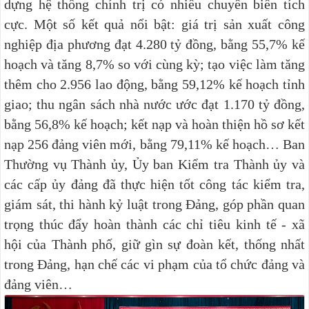
dựng hệ thống chính trị có nhiều chuyển biến tích
cực. Một số kết quả nổi bật: giá trị sản xuất công
nghiệp địa phương đạt 4.280 tỷ đồng, bằng 55,7% kế
hoạch và tăng 8,7% so với cùng kỳ; tạo việc làm tăng
thêm cho 2.956 lao động, bằng 59,12% kế hoạch tỉnh
giao; thu ngân sách nhà nước ước đạt 1.170 tỷ đồng,
bằng 56,8% kế hoạch; kết nạp và hoàn thiện hồ sơ kết
nạp 256 đảng viên mới, bằng 79,11% kế hoạch… Ban
Thường vụ Thành ủy, Ủy ban Kiểm tra Thành ủy và
các cấp ủy đảng đã thực hiện tốt công tác kiểm tra,
giám sát, thi hành kỷ luật trong Đảng, góp phần quan
trọng thúc đẩy hoàn thành các chỉ tiêu kinh tế - xã
hội của Thành phố, giữ gìn sự đoàn kết, thống nhất
trong Đảng, hạn chế các vi phạm của tổ chức đảng và
đảng viên…