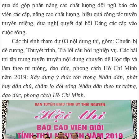
qua đó góp phần nâng cao chất lượng đội ngũ báo cáo
viên các cấp, nâng cao chất lượng, hiệu quả công tác tuyên
truyền miệng, đưa nghị quyết đại hội Đảng các cấp vào
cuộc sống.
Các thí sinh tham dự 03 nội dung thi, gồm: Chu
ẩ
n b
ị
đ
ề
c
ươ
ng, Thuy
ế
t trình, Tr
ả
l
ờ
i câu h
ỏ
i nghi
ệ
p v
ụ. Các bài
thi tập trung tuyên truyền nội dung chuyên đề Học tập và
làm theo tư tưởng, đạo đức, phong cách Hồ Chí Minh
năm 2019:
Xây dựng ý thức tôn trọng Nhân dân, phát
huy dân chủ, chăm lo đời sống Nhân dân theo tư tưởng,
đạo đức, phong cách Hồ Chí Minh.