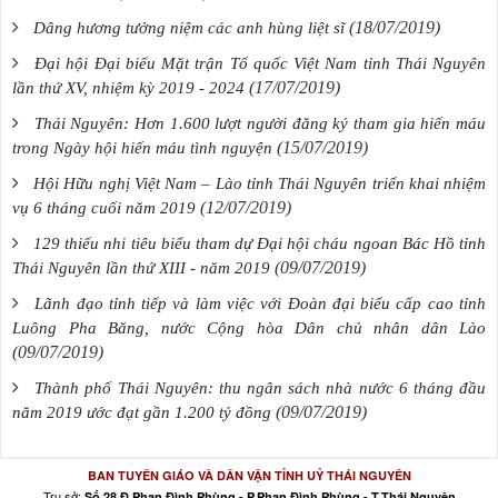
(18/07/2019)
Dâng hương tưởng niệm các anh hùng liệt sĩ
Đại hội Đại biểu Mặt trận Tổ quốc Việt Nam tỉnh Thái Nguyên
(17/07/2019)
lần thứ XV, nhiệm kỳ 2019 - 2024
Thái Nguyên: Hơn 1.600 lượt người đăng ký tham gia hiến máu
(15/07/2019)
trong Ngày hội hiến máu tình nguyện
Hội Hữu nghị Việt Nam – Lào tỉnh Thái Nguyên triển khai nhiệm
(12/07/2019)
vụ 6 tháng cuối năm 2019
129 thiếu nhi tiêu biểu tham dự Đại hội cháu ngoan Bác Hồ tỉnh
(09/07/2019)
Thái Nguyên lần thứ XIII - năm 2019
Lãnh đạo tỉnh tiếp và làm việc với Đoàn đại biểu cấp cao tỉnh
Luông Pha Băng, nước Cộng hòa Dân chủ nhân dân Lào
(09/07/2019)
Thành phố Thái Nguyên: thu ngân sách nhà nước 6 tháng đầu
(09/07/2019)
năm 2019 ước đạt gần 1.200 tỷ đồng
BAN TUYÊN GIÁO VÀ DÂN VẬN TỈNH UỶ THÁI NGUYÊN
Trụ sở:
Số 28 Đ.Phan Đình Phùng - P.Phan Đình Phùng - T.Thái Nguyên