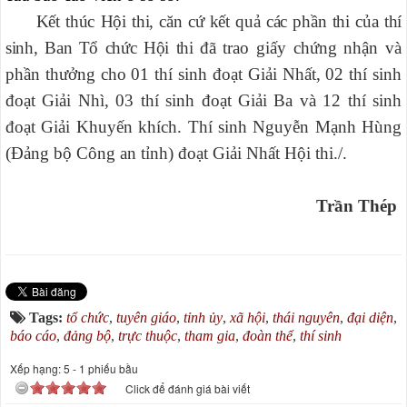
Kết thúc Hội thi, căn cứ kết quả các phần thi của thí
sinh, Ban Tổ chức Hội thi đã
trao giấy chứng nhận và
phần thưởng cho 01 thí sinh đoạt Giải Nhất, 02 thí sinh
đoạt Giải Nhì, 03 thí sinh đoạt Giải Ba và 12 thí sinh
đoạt Giải Khuyến khích. Thí sinh Nguyễn Mạnh Hùng
(Đảng bộ Công an tỉnh)
đoạt Giải Nhất Hội thi./.
Trần Thép
Tags:
tổ chức
,
tuyên giáo
,
tỉnh ủy
,
xã hội
,
thái nguyên
,
đại diện
,
báo cáo
,
đảng bộ
,
trực thuộc
,
tham gia
,
đoàn thể
,
thí sinh
Xếp hạng:
5
-
1
phiếu bầu
Click để đánh giá bài viết