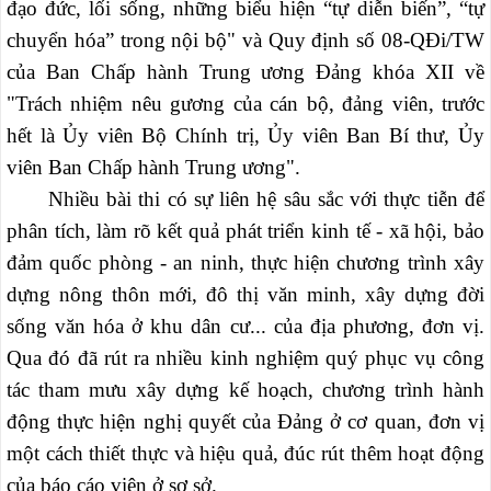
đạo đức, lối sống, những biểu hiện “tự diễn biến”, “tự
chuyển hóa” trong nội bộ" và Quy định số 08-QĐi/TW
của Ban Chấp hành Trung ương Đảng khóa XII về
"Trách nhiệm nêu gương của cán bộ, đảng viên, trước
hết là Ủy viên Bộ Chính trị, Ủy viên Ban Bí thư, Ủy
viên Ban Chấp hành Trung ương".
Nhiều bài thi có sự liên hệ sâu sắc với thực tiễn để
phân tích, làm rõ kết quả phát triển kinh tế - xã hội, bảo
đảm quốc phòng - an ninh, thực hiện chương trình xây
dựng nông thôn mới, đô thị văn minh, xây dựng đời
sống văn hóa ở khu dân cư... của địa phương, đơn vị.
Qua đó đã rút ra nhiều kinh nghiệm quý phục vụ công
tác tham mưu xây dựng kế hoạch, chương trình hành
động thực hiện nghị quyết của Đảng ở cơ quan, đơn vị
một cách thiết thực và hiệu quả, đúc rút thêm hoạt động
của báo cáo viên ở sơ sở.