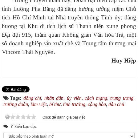
Trong chuyến thăm này, Đoàn đại biểu cấp cao của
tỉnh Luông Pha Băng đã dâng hương tưởng niệm Chủ
tịch Hồ Chí Minh tại Nhà truyền thống Tỉnh ủy; dâng
hương tại Khu di tích lịch sử Thanh niên xung phong
Đại đội 915, thăm quan Không gian Văn hóa Trà, một
số doanh nghiệp sản xuất chè và Trung tâm thương mại
Vincom Thái Nguyên.
Huy Hiệp
Tags:
đồng chí
,
nhân dân
,
ủy viên
,
cách mạng
,
trung ương
,
trưởng đoàn
,
làm việc
,
bí thư
,
tỉnh trưởng
,
cộng hòa
,
dân chủ
Click để đánh giá bài viết
Ý kiến bạn đọc