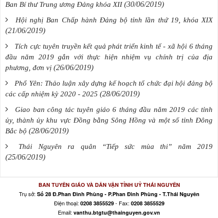
(30/06/2019)
Ban Bí thư Trung ương Đảng khóa XII
Hội nghị Ban Chấp hành Đảng bộ tỉnh lần thứ 19, khóa XIX
(21/06/2019)
Tích cực tuyên truyền kết quả phát triển kinh tế - xã hội 6 tháng
đầu năm 2019 gắn với thực hiện nhiệm vụ chính trị của địa
(26/06/2019)
phương, đơn vị
Phổ Yên: Thảo luận xây dựng kế hoạch tổ chức đại hội đảng bộ
(28/06/2019)
các cấp nhiệm kỳ 2020 - 2025
Giao ban công tác tuyên giáo 6 tháng đầu năm 2019 các tỉnh
ủy, thành ủy khu vực Đồng bằng Sông Hồng và một số tỉnh Đông
(28/06/2019)
Bắc bộ
Thái Nguyên ra quân “Tiếp sức mùa thi” năm 2019
(25/06/2019)
BAN TUYÊN GIÁO VÀ DÂN VẬN TỈNH UỶ THÁI NGUYÊN
Trụ sở:
Số 28 Đ.Phan Đình Phùng - P.Phan Đình Phùng - T.Thái Nguyên
Điện thoại:
- Fax:
0208 3855529
0208 3855529
Email:
vanthu.btgtu@thainguyen.gov.vn