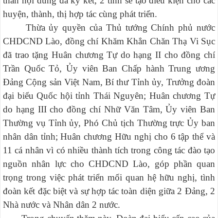
thần nội dung đã ký kết, 2 tỉnh sẽ tạo điều kiện cho các
huyện, thành, thị hợp tác cùng phát triển.
Thừa ủy quyền của Thủ tướng Chính phủ nước
CHDCND Lào, đồng chí Khăm Khẳn Chăn Thạ Vi Sục
đã trao tặng Huân chương Tự do hạng II cho đồng chí
Trần Quốc Tỏ, Ủy viên Ban Chấp hành Trung ương
Đảng Cộng sản Việt Nam, Bí thư Tỉnh ủy, Trưởng đoàn
đại biểu Quốc hội tỉnh Thái Nguyên; Huân chương Tự
do hạng III cho đồng chí Nhữ Văn Tâm, Ủy viên Ban
Thường vụ Tỉnh ủy, Phó Chủ tịch Thường trực Ủy ban
nhân dân tỉnh; Huân chương Hữu nghị cho 6 tập thể và
11 cá nhân vì có nhiều thành tích trong công tác đào tạo
nguồn nhân lực cho CHDCND Lào, góp phần quan
trọng trong việc phát triển mối quan hệ hữu nghị, tình
đoàn kết đặc biệt và sự hợp tác toàn diện giữa 2 Đảng, 2
Nhà nước và Nhân dân 2 nước.