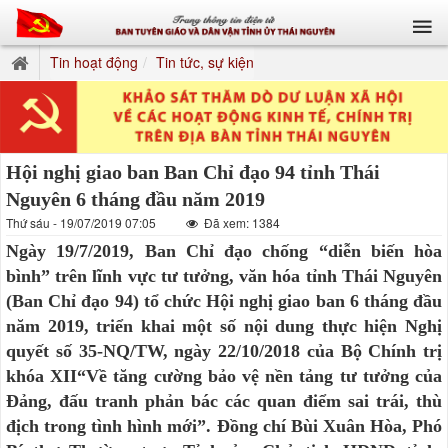
Tin hoạt động
Tin tức, sự kiện
Hội nghị giao ban Ban Chỉ đạo 94 tỉnh Thái
Nguyên 6 tháng đầu năm 2019
Thứ sáu - 19/07/2019 07:05
Đã xem: 1384
Ngày 19/7/2019, Ban Chỉ đạo chống “diễn biến hòa
bình” trên lĩnh vực tư tưởng, văn hóa tỉnh Thái Nguyên
(Ban Chỉ đạo 94) tổ chức Hội nghị giao ban 6 tháng đầu
năm 2019, triển khai một số nội dung thực hiện Nghị
quyết số 35-NQ/TW, ngày 22/10/2018 của Bộ Chính trị
khóa XII“Về tăng cường bảo vệ nền tảng tư tưởng của
Đảng, đấu tranh phản bác các quan điểm sai trái, thù
địch trong tình hình mới”. Đồng chí Bùi Xuân Hòa, Phó