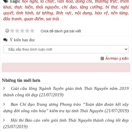
Tags:
hội nghị
,
tổ chức
,
văn hóa
,
đồng chí
,
thường trực
,
triển
khai
,
thực hiện
,
thái nguyên
,
chỉ đạo
,
tăng cường
,
bí thư
,
nghị
quyết
,
tình hình
,
tư tưởng
,
lĩnh vực
,
nội dung
,
bảo vệ
,
nền tảng
,
đấu tranh
,
quan điểm
,
sai trái
Click để đánh giá bài viết
Ý kiến bạn đọc
Ẩn/Hiện ý kiến
Những tin mới hơn
Giải cầu lông Ngành Tuyên giáo tỉnh Thái Nguyên năm 2019
(21/07/2019)
thành công tốt đẹp
Ban Chỉ đạo Trung ương Phong trào “Toàn dân đoàn kết xây
(21/07/2019)
dựng đời sống văn hóa” kiểm tra tại tỉnh Thái Nguyên
Hội thi Báo cáo viên giỏi tỉnh Thái Nguyên thành công tốt đẹp
(25/07/2019)