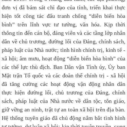
đơn vị đã bám sát chỉ đạo của tỉnh, triển khai thực
hiện tốt công tác đấu tranh chống “diễn biến hòa
bình” trên lĩnh vực tư tưởng, văn hóa. Kịp thời
thông tin đến cán bộ, đảng viên và các tầng lớp nhân
dân về chủ trương, đường lối của Đảng, chính sách,
pháp luật của Nhà nước; tình hình chính trị, kinh tế -
xã hội; âm mưu, hoạt động “diễn biến hòa bình” của
các thế lực thù địch. Ban Dân vận Tỉnh ủy, Ủy ban
Mặt trận Tổ quốc và các đoàn thể chính trị - xã hội
đã tăng cường các hoạt động vận động nhân dân
thực hiện đường lối, chủ trương của Đảng, chính
sách, pháp luật của Nhà nước về dân tộc, tôn giáo,
giữ vững an ninh, trật tự an toàn xã hội trên địa bàn.
Hệ thống tuyên giáo đã chủ động nắm bắt tình hình
tư tưởng, dư luận xã hội; kịp thời tuyên truyền, cung