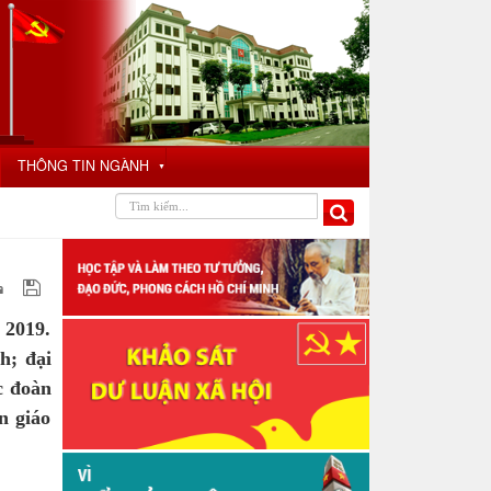
THÔNG TIN NGÀNH
▼
 2019.
h; đại
c đoàn
n giáo