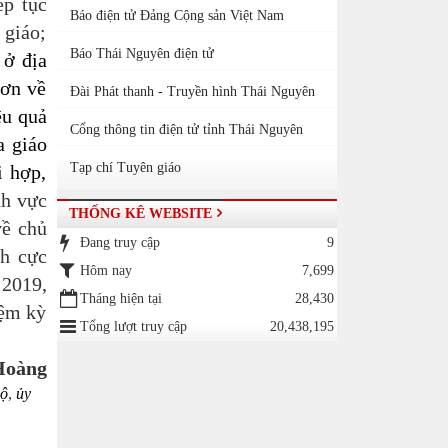
ếp tục
Báo điện tử Đảng Cộng sản Việt Nam
 giáo;
Báo Thái Nguyên điện tử
 ở địa
hơn về
Đài Phát thanh - Truyền hình Thái Nguyên
ệu quả
Cổng thông tin điện tử tỉnh Thái Nguyên
a giáo
Tạp chí Tuyên giáo
i hợp,
nh vực
THỐNG KÊ WEBSITE
về chủ
Đang truy cập
9
ch cực
Hôm nay
7,699
 2019,
Tháng hiện tại
28,430
iệm kỳ
Tổng lượt truy cập
20,438,195
Hoàng
bộ
,
ủy