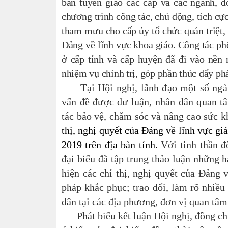
ban tuyên giáo các cấp và các ngành, đ
chương trình công tác, chủ động, tích cự
tham mưu cho cấp ủy tổ chức quán triệt, tr
Đảng về lĩnh vực khoa giáo. Công tác ph
ở cấp tỉnh và cấp huyện đã đi vào nền n
nhiệm vụ chính trị, góp phần thúc đẩy phá
Tại Hội nghị, lãnh đạo một số ngành
vấn đề được dư luận, nhân dân quan t
tác bảo vệ, chăm sóc và nâng cao sức k
thị, nghị quyết của Đảng về lĩnh vực gi
2019 trên địa bàn tỉnh.
Với
tinh thần đ
đại biểu đã tập trung thảo luận
những hạ
hiện các chỉ thị, nghị quyết của Đảng v
pháp khắc phục; trao đổi, làm rõ nhiều
dân tại các địa phương, đơn vị quan tâm
Phát biểu kết luận Hội nghị, đồng chí 