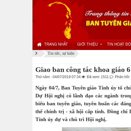
TRANG NHẤT
GIỚI THIỆU
TIN HOẠT Đ
▼
Tin tức, sự kiện
Giao ban công tác khoa giáo 
Thứ năm - 04/07/2019 07:34
Đã xem: 1511
Phản hồi:
Ngày 04/7, Ban Tuyên giáo Tỉnh ủy tổ ch
Dự Hội nghị có lãnh đạo các ngành trong
biểu ban tuyên giáo, tuyên huấn các đản
thể chính trị - xã hội cấp tỉnh. Đồng c
Tỉnh ủy dự và chủ trì Hội nghị.