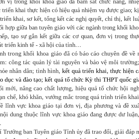
ơn vị trong khối khoa giáo đã bám sát chức năng, nhi
c triển khai thực hiện có hiệu quả nhiệm vụ được giao; kị
iển khai, sơ kết, tổng kết các nghị quyết, chỉ thị, kết lu
ối hợp giữa ban tuyên giáo với các ngành trong khối kho
ếp, tạo sự gắn kết giữa các cơ quan, đơn vị trong thự
t triển kinh tế - xã hội của tỉnh…
 trong khối khoa giáo đã có báo cáo chuyên đề về
âm: công tác
quản lý tài nguyên và bảo vệ môi trường
hỏe nhân dân; tình hình,
kết quả triển khai, thực hiện c
áo dục và đào tạo; kết quả tổ chức Kỳ thi THPT quốc g
ổi mới, nâng cao chất lượng, hiệu quả tổ chức hội ngh
n chế, khó khăn, vướng mắc trong quá trình triển khai
ề lĩnh vực khoa giáo tại đơn vị, địa phương và đề xuấ
 nội dung thuộc lĩnh vực khoa giáo đang được dư luận
.
Trưởng ban Tuyên giáo Tỉnh ủy đã trao đổi, giải đáp 