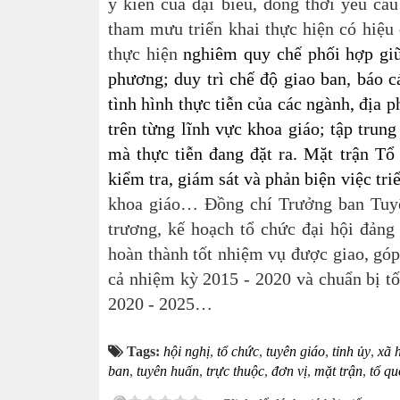
ý kiến của đại biểu, đồng thời yêu cầ
tham mưu triển khai thực hiện có hiệu 
thực hiện
nghiêm quy chế phối hợp giữa
phương; duy trì chế độ giao ban, báo c
tình hình thực tiễn của các ngành, địa 
trên từng lĩnh vực khoa giáo; tập trun
mà thực tiễn đang đặt ra. Mặt trận Tổ 
kiểm tra, giám sát và phản biện việc tri
khoa giáo… Đồng chí Trưởng ban Tuyên
trương, kế hoạch tổ chức đại hội đảng
hoàn thành tốt nhiệm vụ được giao, góp
cả nhiệm kỳ 2015 - 2020 và chuẩn bị tố
2020 - 2025…
Tags:
hội nghị
,
tổ chức
,
tuyên giáo
,
tỉnh ủy
,
xã 
ban
,
tuyên huấn
,
trực thuộc
,
đơn vị
,
mặt trận
,
tổ qu