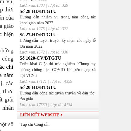
ệm vụ,
Lượt xem:1303 | lượt tải:329
p thời
Số 28-HD/BTGTU
ận của
Hướng dẫn nhiệm vụ trọng tâm công tác
khoa giáo năm 2022
a giáo
Lượt xem:1275 | lượt tải:372
c hiện
Số 27-HD/BTGTU
Hướng dẫn tuyên truyền kỷ niệm các ngày lễ
lớn năm 2022
 những
Lượt xem:1572 | lượt tải:330
; công
Số 1020-CV/BTGTU
Triển khai Cuộc thi trắc nghiệm “Chung tay
ác chỉ
phòng, chống dịch COVID-19” trên mạng xã
ia năm
hội VCNet
Lượt xem:17121 | lượt tải:4359
ị, c
ác
Số 20-HD/BTGTU
, thực
Hướng dẫn công tác tuyên truyền về dân tộc,
t giải
tôn giáo
Lượt xem:17530 | lượt tải:4134
, nhân
LIÊN KẾT WEBSITE
một số
Tạp chí Cộng sản