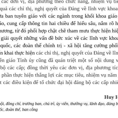
u các đơn vị, địa phương theo chức năng, nhiệm vụ ti
quả các chỉ thị, nghị quyết của Đảng về lĩnh vực khoa
 ban tuyên giáo với các ngành trong khối khoa giáo
áo, cung cấp thông tin hai chiều để hiểu sâu, nắm rõ 
phương, từ đó phối hợp chặt chẽ tham mưu thực hiện hi
g giải quyết những vấn đề bức xúc về các lĩnh vực kho
quốc, các đoàn thể chính trị - xã hội tăng cường phố
ển khai thực hiện
các chỉ thị, nghị quyết của Đảng về lĩ
 giáo Tỉnh ủy cũng đã quán triệt một số nội dung 
 bộ các cấp; đồng thời yêu các đơn vị, địa phương tí
 phần thực hiện thắng lợi các mục tiêu, nhiệm vụ năm
t các điều kiện để tổ chức đại hội đảng bộ các cấp nh
Huy 
hội
,
đồng chí
,
trưởng ban
,
chủ trì
,
ủy viên
,
thường vụ
,
lãnh đạo
,
đảng 
ốc
,
đoàn thể
,
ban công