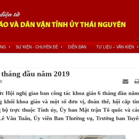
ỘNG
SỰ KIỆN - CHUYÊN ĐỀ
DIỄN ĐÀN
TƯ LIỆU – VĂN KIỆN
▼
▼
▼
6 tháng đầu năm 2019
 0
ức Hội nghị giao ban công tác khoa giáo 6 tháng đầu năm
 khối khoa giáo và một số đơn vị, đoàn thể, hội cấp tỉn
g bộ trực thuộc Tỉnh ủy, Ủy ban Mặt trận Tổ quốc và cá
hí Lê Văn Tuấn, Ủy viên Ban Thường vụ, Trưởng ban Tuyê