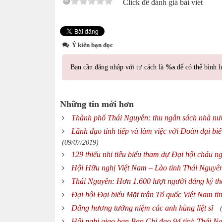
Click để đánh giá bài viết
Ý kiến bạn đọc
Bạn cần đăng nhập với tư cách là
%s
để có thể bình l
Những tin mới hơn
Thành phố Thái Nguyên: thu ngân sách nhà nư
Lãnh đạo tỉnh tiếp và làm việc với Đoàn đại 
(09/07/2019)
129 thiếu nhi tiêu biểu tham dự Đại hội cháu 
Hội Hữu nghị Việt Nam – Lào tỉnh Thái Nguyên
Thái Nguyên: Hơn 1.600 lượt người đăng ký th
Đại hội Đại biểu Mặt trận Tổ quốc Việt Nam
Dâng hương tưởng niệm các anh hùng liệt sĩ
Hội nghị giao ban Ban Chỉ đạo 94 tỉnh Thái N