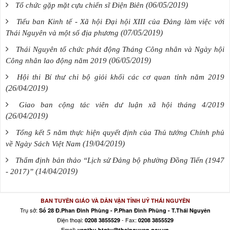
(06/05/2019)
Tổ chức gặp mặt cựu chiến sĩ Điện Biên
Tiểu ban Kinh tế - Xã hội Đại hội XIII của Đảng làm việc với
(07/05/2019)
Thái Nguyên và một số địa phương
Thái Nguyên tổ chức phát động Tháng Công nhân và Ngày hội
(06/05/2019)
Công nhân lao động năm 2019
Hội thi Bí thư chi bộ giỏi khối các cơ quan tỉnh năm 2019
(26/04/2019)
Giao ban cộng tác viên dư luận xã hội tháng 4/2019
(26/04/2019)
Tổng kết 5 năm thực hiện quyết định của Thủ tướng Chính phủ
(19/04/2019)
về Ngày Sách Việt Nam
Thẩm định bản thảo “Lịch sử Đảng bộ phường Đồng Tiến (1947
(14/04/2019)
- 2017)”
BAN TUYÊN GIÁO VÀ DÂN VẬN TỈNH UỶ THÁI NGUYÊN
Trụ sở:
Số 28 Đ.Phan Đình Phùng - P.Phan Đình Phùng - T.Thái Nguyên
Điện thoại:
- Fax:
0208 3855529
0208 3855529
Email:
vanthu.btgtu@thainguyen.gov.vn