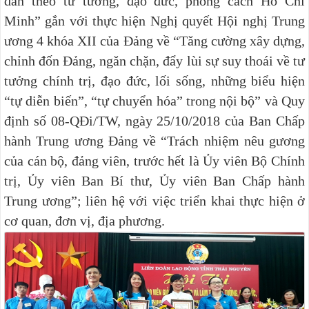
dân theo tư tưởng, đạo đức, phong cách Hồ Chí
Minh” gắn với thực hiện Nghị quyết Hội nghị Trung
ương 4 khóa XII của Đảng về “Tăng cường xây dựng,
chỉnh đốn Đảng, ngăn chặn, đẩy lùi sự suy thoái về tư
tưởng chính trị, đạo đức, lối sống, những biểu hiện
“tự diễn biến”, “tự chuyển hóa” trong nội bộ” và Quy
định số 08-QĐi/TW, ngày 25/10/2018 của Ban Chấp
hành Trung ương Đảng về “Trách nhiệm nêu gương
của cán bộ, đảng viên, trước hết là Ủy viên Bộ Chính
trị, Ủy viên Ban Bí thư, Ủy viên Ban Chấp hành
Trung ương”; liên hệ với việc triển khai thực hiện ở
cơ quan, đơn vị, địa phương.