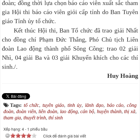
đoàn; đồng thời lựa chọn báo cáo viên xuất sắc tham
gia Hội thi báo cáo viên giỏi cấp tỉnh do Ban Tuyên
giáo Tỉnh ủy tổ chức.
Kết thúc Hội thi, Ban Tổ chức đã trao giải Nhất
cho đồng chí Phạm Đức Thắng, Phó Chủ tịch Liên
đoàn Lao động thành phố Sông Công;
trao 02 giải
Nhì, 04 giải Ba và 03 giải Khuyến khích cho các thí
sinh./.
Huy Hoàng
Tags:
tổ chức
,
tuyên giáo
,
tỉnh ủy
,
lãnh đạo
,
báo cáo
,
công
đoàn
,
đoàn viên
,
liên đoàn
,
lao động
,
cán bộ
,
huyện thành
,
thị xã
,
tham gia
,
thuyết trình
,
thí sinh
Xếp hạng:
4
-
1
phiếu bầu
Click để đánh giá bài viết