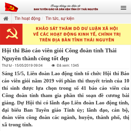
Tin hoạt động
Tin tức, sự kiện
Hội thi Báo cáo viên giỏi Công đoàn tỉnh Thái
Nguyên thành công tốt đẹp
Thứ tư - 15/05/2019 09:04
Đã xem: 1345
Sáng 15/5, Liên đoàn Lao động tỉnh tổ chức Hội thi Báo
cáo viên giỏi năm 2019 với phần thi thuyết trình của 10
thí sinh được lựa chọn trong số 41 báo cáo viên của
Công đoàn tỉnh tham gia phần thi soạn đề cương bài
giảng. Dự Hội thi có lãnh đạo Liên đoàn Lao động tỉnh,
đại biểu Ban Tuyên giáo Tỉnh ủy; lãnh đạo, cán bộ,
đoàn viên công đoàn các ngành, huyện, thành phố, thị
xã trong tỉnh.