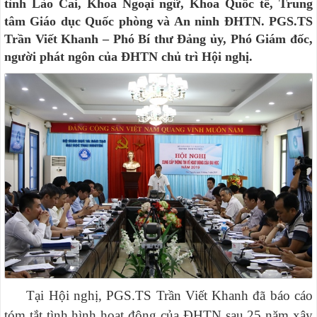
tỉnh Lào Cai, Khoa Ngoại ngữ, Khoa Quốc tế, Trung
tâm Giáo dục Quốc phòng và An ninh ĐHTN. PGS.TS
Trần Viết Khanh – Phó Bí thư Đảng ủy, Phó Giám đốc,
người phát ngôn của ĐHTN chủ trì Hội nghị.
Tại Hội nghị, PGS.TS Trần Viết Khanh đã báo cáo
tóm tắt tình hình hoạt động của ĐHTN sau 25 năm xây