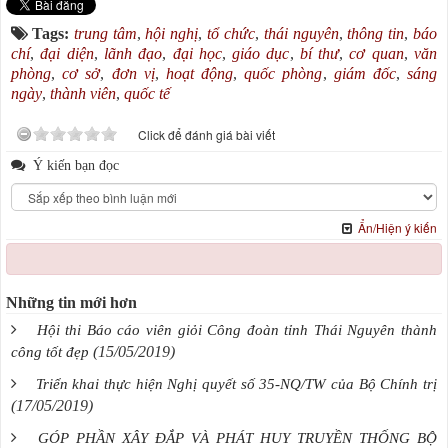
Tags:
trung tâm
,
hội nghị
,
tổ chức
,
thái nguyên
,
thông tin
,
báo
chí
,
đại diện
,
lãnh đạo
,
đại học
,
giáo dục
,
bí thư
,
cơ quan
,
văn
phòng
,
cơ sở
,
đơn vị
,
hoạt động
,
quốc phòng
,
giám đốc
,
sáng
ngày
,
thành viên
,
quốc tế
Click để đánh giá bài viết
Ý kiến bạn đọc
Ẩn/Hiện ý kiến
Những tin mới hơn
Hội thi Báo cáo viên giỏi Công đoàn tỉnh Thái Nguyên thành
(15/05/2019)
công tốt đẹp
Triển khai thực hiện Nghị quyết số 35-NQ/TW của Bộ Chính trị
(17/05/2019)
GÓP PHẦN XÂY ĐẮP VÀ PHÁT HUY TRUYỀN THỐNG BỘ