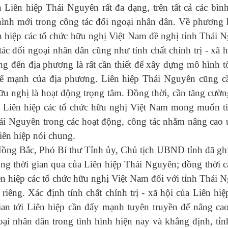
iên hiệp Thái Nguyên rất đa dạng, trên tất cả các bình
 hình mới trong công tác đối ngoại nhân dân. Về phương
iên hiệp các tổ chức hữu nghị Việt Nam đề nghị tỉnh Thái 
ác đối ngoại nhân dân cũng như tính chất chính trị - xã h
g đến địa phương là rất cần thiết để xây dựng mô hình t
hế mạnh của địa phương. Liên hiệp Thái Nguyên cũng c
ữu nghị là hoạt động trọng tâm. Đồng thời, cần tăng cườn
 Liên hiệp các tổ chức hữu nghị Việt Nam mong muốn ti
ái Nguyên trong các hoạt động, công tác nhằm nâng cao u
iên hiệp nói chung.
 Hồng Bắc, Phó Bí thư Tỉnh ủy, Chủ tịch UBND tỉnh đã gh
ong thời gian qua của Liên hiệp Thái Nguyên; đồng thời 
iên hiệp các tổ chức hữu nghị Việt Nam đối với tỉnh Thái 
iêng. Xác định tính chất chính trị - xã hội của Liên hiệ
ian tới Liên hiệp cần đẩy mạnh tuyên truyền để nâng ca
oại nhân dân trong tình hình hiện nay và khẳng định, tỉn