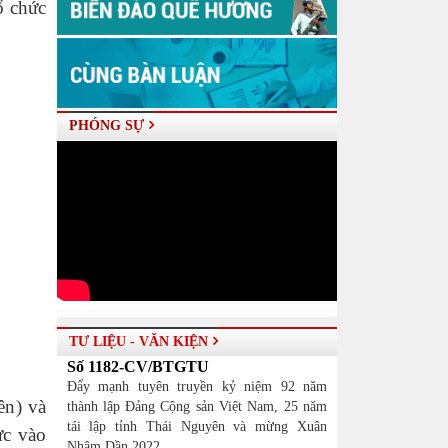
ổ chức
PHÓNG SỰ
TƯ LIỆU - VĂN KIỆN
Số 1182-CV/BTGTU
Đẩy mạnh tuyên truyền kỷ niệm 92 năm
ên) và
thành lập Đảng Cộng sản Việt Nam, 25 năm
tái lập tỉnh Thái Nguyên và mừng Xuân
ực vào
Nhâm Dần 2022