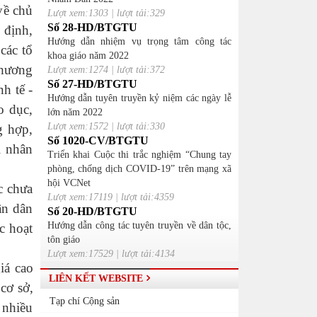
về chủ
Lượt xem:1303 | lượt tải:329
Số 28-HD/BTGTU
 định,
Hướng dẫn nhiệm vụ trọng tâm công tác
các tổ
khoa giáo năm 2022
chương
Lượt xem:1274 | lượt tải:372
Số 27-HD/BTGTU
h tế -
Hướng dẫn tuyên truyền kỷ niệm các ngày lễ
o dục,
lớn năm 2022
Lượt xem:1572 | lượt tải:330
g hợp,
Số 1020-CV/BTGTU
i nhân
Triển khai Cuộc thi trắc nghiệm “Chung tay
phòng, chống dịch COVID-19” trên mạng xã
hội VCNet
c chưa
Lượt xem:17119 | lượt tải:4359
ân dân
Số 20-HD/BTGTU
Hướng dẫn công tác tuyên truyền về dân tộc,
c hoạt
tôn giáo
Lượt xem:17529 | lượt tải:4134
iá cao
LIÊN KẾT WEBSITE
cơ sở,
Tạp chí Cộng sản
 nhiều