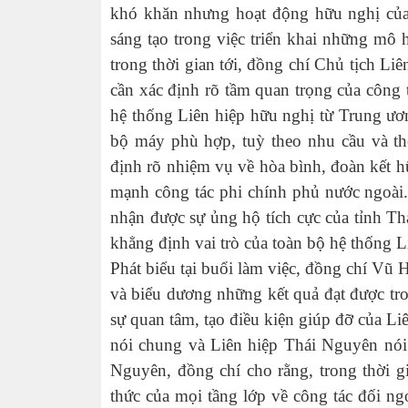
khó khăn nhưng hoạt động hữu nghị của L
sáng tạo trong việc triển khai những mô
trong thời gian tới, đồng chí Chủ tịch L
cần xác định rõ tầm quan trọng của công t
hệ thống Liên hiệp hữu nghị từ Trung ươn
bộ máy phù hợp, tuỳ theo nhu cầu và t
định rõ nhiệm vụ về hòa bình, đoàn kết h
mạnh công tác phi chính phủ nước ngoài.
nhận được sự ủng hộ tích cực của tỉnh Th
khẳng định vai trò của toàn bộ hệ thống L
Phát biểu tại buổi làm việc, đồng chí Vũ
và biểu dương những kết quả đạt được tr
sự quan tâm, tạo điều kiện giúp đỡ của L
nói chung và Liên hiệp Thái Nguyên nói r
Nguyên, đồng chí cho rằng, trong thời g
thức của mọi tầng lớp về công tác đối ng