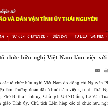
ỘNG
SỰ KIỆN - CHUYÊN ĐỀ
DIỄN ĐÀN
TƯ LIỆU – VĂN KIỆN
▼
▼
▼
tổ chức hữu nghị Việt Nam làm việc với
ệp các tổ chức hữu nghị Việt Nam do đồng chí Nguyễn 
ệp làm Trưởng đoàn đã có buổi làm việc tại tỉnh Thái N
c, Phó Bí thư Tỉnh ủy, Chủ tịch UBND tỉnh; Lê Văn Tu
giáo Tỉnh ủy, Chủ tịch Liên hiệp các tổ chức hữu ngh