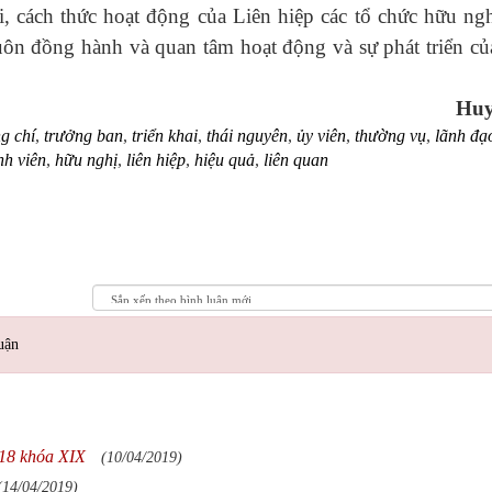
, cách thức hoạt động của Liên hiệp các tổ chức hữu ngh
n đồng hành và quan tâm hoạt động và sự phát triển củ
Huy
g chí
,
trưởng ban
,
triển khai
,
thái nguyên
,
ủy viên
,
thường vụ
,
lãnh đạ
nh viên
,
hữu nghị
,
liên hiệp
,
hiệu quả
,
liên quan
uận
 18 khóa XIX
(10/04/2019)
(14/04/2019)