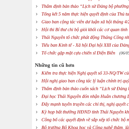
Thẩm định bản thảo “Lịch sử Đảng bộ phường
Tổng kết 5 năm thực hiện quyết định của Thủ 
Giao ban cộng tác viên dư luận xã hội tháng 4
Hội thi Bí thư chi bộ giỏi khối các cơ quan tỉn
Thái Nguyên tổ chức phát động Tháng Công n
Tiểu ban Kinh tế - Xã hội Đại hội XIII của Đả
Tổ chức gặp mặt cựu chiến sĩ Điện Biên
(06/0
Những tin cũ hơn
Kiểm tra thực hiện Nghị quyết số 33-NQ/TW 
Hội nghị giao ban công tác lý luận chính trị q
Thẩm định bản thảo cuốn sách “Lịch sử Đảng
Đại học Thái Nguyên đón nhận Huân chương L
Đẩy mạnh tuyên truyền các chỉ thị, nghị quyết
Kỳ họp bất thường HĐND tỉnh Thái Nguyên kh
Công bố các quyết định về sắp xếp tổ chức bộ 
Bộ trưởng Bộ Khoa học và Công nghệ thăm, là