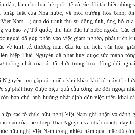
n dân, làm cho bạn bè quốc tế và các đối tác hiểu đúng 
, pháp luật của Nhà nước, về môi trường hòa bình, ổn
a Việt Nam…; qua đó tranh thủ sự đồng tình, ủng hộ của 
ng và bảo vệ Tổ quốc, thu hút đầu tư nước ngoài. Các 
ớc ngoài đã góp phần vào việc giảm nghèo, phát triển kin
c về kinh tế, thương mại, đầu tư, du lịch, văn hóa, giá
ên hiệp Thái Nguyên đã phát huy được sức mạnh tổn
sự thống nhất của các tổ chức trong hoạt động đối ngoạ
i Nguyên còn gặp rất nhiều khó khăn khi bộ máy tổ chứ
ực sự phát huy được hiệu quả của công tác đối ngoại nh
còn hạn chế, ảnh hưởng nhất định đến việc triển khai cá
n hiệp các tổ chức hữu nghị Việt Nam ghi nhận và đánh g
 nhân dân của Liên hiệp Thái Nguyên và nhấn mạnh, đây là 
ổ chức hữu nghị Việt Nam trong nhiều năm qua; mặc dù còn