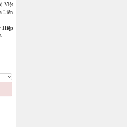
ị Việt
a Liên
 Hiệp
o
,