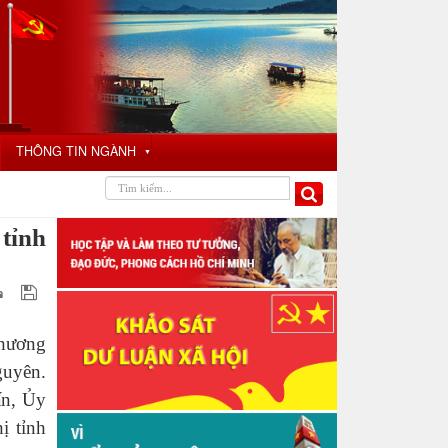
THÔNG TIN NGÀNH
▼
 tỉnh
Phương
guyên.
ấn, Ủy
ị tỉnh