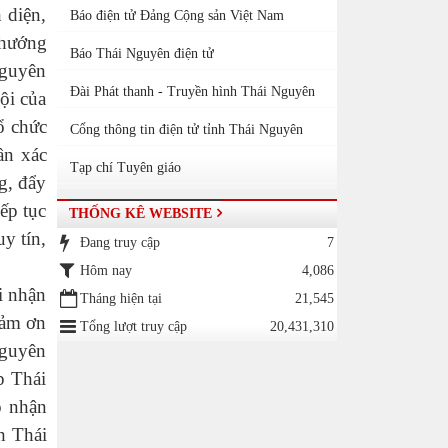
 diện,
Báo điện tử Đảng Cộng sản Việt Nam
 hướng
Báo Thái Nguyên điện tử
Nguyên
Đài Phát thanh - Truyền hình Thái Nguyên
ội của
ổ chức
Cổng thông tin điện tử tỉnh Thái Nguyên
ần xác
Tạp chí Tuyên giáo
g, đẩy
ếp tục
THỐNG KÊ WEBSITE
y tín,
Đang truy cập
7
Hôm nay
4,086
i nhận
Tháng hiện tại
21,545
cảm ơn
Tổng lượt truy cập
20,431,310
Nguyên
p Thái
o nhận
h Thái