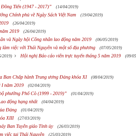
 Đồng Tiến (1947 - 2017)”
(14/04/2019)
tướng Chính phủ về Ngày Sách Việt Nam
(19/04/2019)
/2019
(26/04/2019)
h năm 2019
(26/04/2019)
hân và Ngày hội Công nhân lao động năm 2019
(06/05/2019)
ng làm việc với Thái Nguyên và một số địa phương
(07/05/2019)
Hội nghị Báo cáo viên trực tuyến tháng 5 năm 2019
5/2019)
(09/0
của Ban Chấp hành Trung ương Đảng khóa XI
(08/04/2019)
uý I năm 2019
(02/04/2019)
 bộ phường Phố Cò (1999 - 2019)”
(01/04/2019)
ao động hạng nhất
(04/04/2019)
 của Đảng
(01/04/2019)
óa XIII
(27/03/2019)
máy Ban Tuyên giáo Tỉnh ủy
(26/03/2019)
m việc tại Thái Nguyên
(25/03/2019)