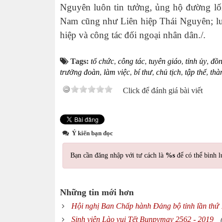
Nguyên luôn tin tưởng, ủng hộ đường lối
Nam cũng như Liên hiệp Thái Nguyên; luô
hiệp và công tác đối ngoại nhân dân./.
Tags:
tổ chức
,
công tác
,
tuyên giáo
,
tỉnh ủy
,
đồn
trưởng đoàn
,
làm việc
,
bí thư
,
chủ tịch
,
tập thể
,
thà
Click để đánh giá bài viết
Ý kiến bạn đọc
Bạn cần đăng nhập với tư cách là
%s
để có thể bình l
Những tin mới hơn
Hội nghị Ban Chấp hành Đảng bộ tỉnh lần thứ
Sinh viên Lào vui Tết Bunpymay 2562 - 2019