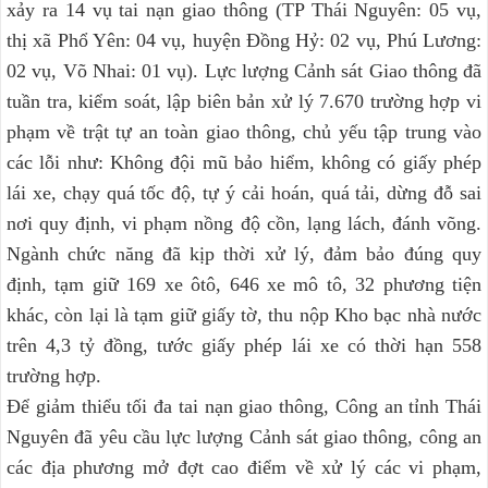
xảy ra 14 vụ tai nạn giao thông (TP Thái Nguyên: 05 vụ,
thị xã Phổ Yên: 04 vụ, huyện Đồng Hỷ: 02 vụ, Phú Lương:
02 vụ, Võ Nhai: 01 vụ). Lực lượng Cảnh sát Giao thông đã
tuần tra, kiểm soát, lập biên bản xử lý 7.670 trường hợp vi
phạm về trật tự an toàn giao thông, chủ yếu tập trung vào
các lỗi như: Không đội mũ bảo hiểm, không có giấy phép
lái xe, chạy quá tốc độ, tự ý cải hoán, quá tải, dừng đỗ sai
nơi quy định, vi phạm nồng độ cồn, lạng lách, đánh võng.
Ngành chức năng đã kịp thời xử lý, đảm bảo đúng quy
định, tạm giữ 169 xe ôtô, 646 xe mô tô, 32 phương tiện
khác, còn lại là tạm giữ giấy tờ, thu nộp Kho bạc nhà nước
trên 4,3 tỷ đồng, tước giấy phép lái xe có thời hạn 558
trường hợp.
Để giảm thiểu tối đa tai nạn giao thông, Công an tỉnh Thái
Nguyên đã yêu cầu lực lượng Cảnh sát giao thông, công an
các địa phương mở đợt cao điểm về xử lý các vi phạm,