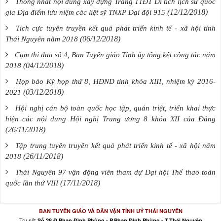
Thống nhất nội dung xây dựng Trang TTĐT Di tích lịch sử quốc
(12/12/2018)
gia Địa điểm lưu niệm các liệt sỹ TNXP Đại đội 915
Tích cực tuyên truyền kết quả phát triển kinh tế - xã hội tỉnh
(06/12/2018)
Thái Nguyên năm 2018
Cụm thi đua số 4, Ban Tuyên giáo Tỉnh ủy tổng kết công tác năm
(04/12/2018)
2018
Họp báo Kỳ họp thứ 8, HĐND tỉnh khóa XIII, nhiệm kỳ 2016-
(03/12/2018)
2021
Hội nghị cán bộ toàn quốc học tập, quán triệt, triển khai thực
hiện các nội dung Hội nghị Trung ương 8 khóa XII của Đảng
(26/11/2018)
Tập trung tuyên truyền kết quả phát triển kinh tế - xã hội năm
(26/11/2018)
2018
Thái Nguyên 97 vận động viên tham dự Đại hội Thể thao toàn
(17/11/2018)
quốc lần thứ VIII
BAN TUYÊN GIÁO VÀ DÂN VẬN TỈNH UỶ THÁI NGUYÊN
Trụ sở:
Số 28 Đ.Phan Đình Phùng - P.Phan Đình Phùng - T.Thái Nguyên