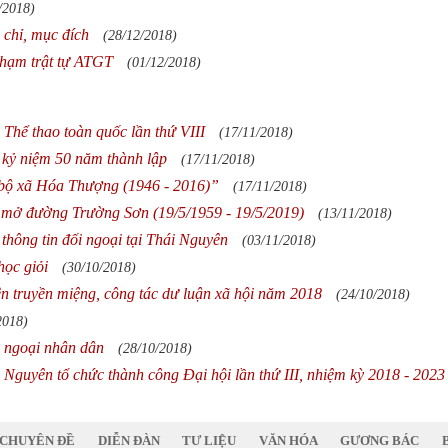
/2018)
 chỉ, mục đích
(28/12/2018)
phạm trật tự ATGT
(01/12/2018)
Thể thao toàn quốc lần thứ VIII
(17/11/2018)
kỷ niệm 50 năm thành lập
(17/11/2018)
bộ xã Hóa Thượng (1946 - 2016)”
(17/11/2018)
 mở đường Trường Sơn (19/5/1959 - 19/5/2019)
(13/11/2018)
thông tin đối ngoại tại Thái Nguyên
(03/11/2018)
học giỏi
(30/10/2018)
ên truyền miệng, công tác dư luận xã hội năm 2018
(24/10/2018)
2018)
i ngoại nhân dân
(28/10/2018)
 Nguyên tổ chức thành công Đại hội lần thứ III, nhiệm kỳ 2018 - 2023
CHUYÊN ĐỀ
DIỄN ĐÀN
TƯ LIỆU
VĂN HÓA
GƯƠNG BÁC