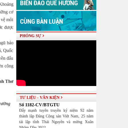
 Khoáng
hững cơ
o vệ môi
ớc được
PHÓNG SỰ
ngũ báo
 6, Quốc
uyền đấu
yền công
nh Thơ
TƯ LIỆU - VĂN KIỆN
rưởng
Số 1182-CV/BTGTU
Đẩy mạnh tuyên truyền kỷ niệm 92 năm
thành lập Đảng Cộng sản Việt Nam, 25 năm
tái lập tỉnh Thái Nguyên và mừng Xuân
Nhâm Dần 2022