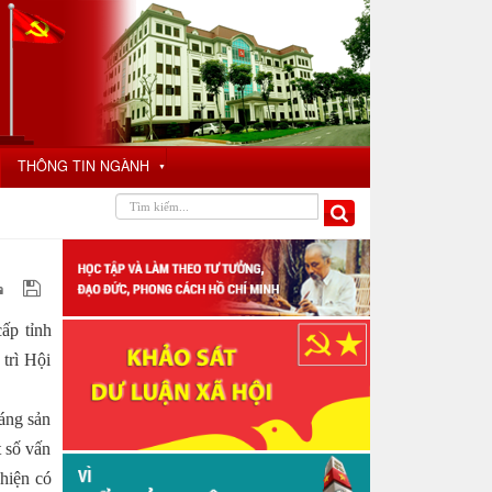
THÔNG TIN NGÀNH
▼
ấp tỉnh
trì Hội
oáng sản
t số vấn
 hiện có