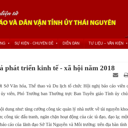
ỘNG
SỰ KIỆN - CHUYÊN ĐỀ
DIỄN ĐÀN
TƯ LIỆU – VĂN KIỆN
▼
▼
▼
 phát triển kinh tế - xã hội năm 2018
i Sở Văn hóa, Thể thao và Du lịch tổ chức Hội nghị báo cáo viên c
ủy viên, Phó Trưởng ban Thường trực Ban Tuyên giáo Tỉnh ủy chủ 
 nội dung như: tăng cường công tác quản lý nhà nước về tài nguyên kh
; công tác đấu tranh, ngăn chặn hoạt động của các tà đạo, đạo lạ; mộ
 báo cáo của lãnh đạo Sở Tài Nguyên và Môi trường: trên địa bàn tỉnh