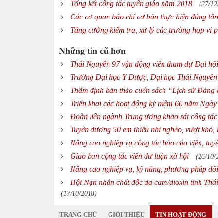
Tổng kết công tác tuyên giáo năm 2018
(27/12
Các cơ quan báo chí cơ bản thực hiện đúng tôn
Tăng cường kiểm tra, xử lý các trường hợp vi 
Những tin cũ hơn
Thái Nguyên 97 vận động viên tham dự Đại hội 
Trường Đại học Y Dược, Đại học Thái Nguyên 
Thẩm định bản thảo cuốn sách “Lịch sử Đảng 
Triển khai các hoạt động kỷ niệm 60 năm Ngày
Đoàn liên ngành Trung ương khảo sát công tác 
Tuyên dương 50 em thiếu nhi nghèo, vượt khó, 
Nâng cao nghiệp vụ công tác báo cáo viên, tuy
Giao ban cộng tác viên dư luận xã hội
(26/10/
Nâng cao nghiệp vụ, kỹ năng, phương pháp đố
Hội Nạn nhân chất độc da cam/dioxin tỉnh Thái
(17/10/2018)
TRANG CHỦ
GIỚI THIỆU
TIN HOẠT ĐỘNG