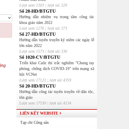
Lượt xem:1303 | lượt tải:329
Số 28-HD/BTGTU
Hướng dẫn nhiệm vụ trọng tâm công tác
khoa giáo năm 2022
Lượt xem:1276 | lượt tải:373
Số 27-HD/BTGTU
Hướng dẫn tuyên truyền kỷ niệm các ngày lễ
lớn năm 2022
Lượt xem:1573 | lượt tải:330
Số 1020-CV/BTGTU
Triển khai Cuộc thi trắc nghiệm “Chung tay
Đảng
phòng, chống dịch COVID-19” trên mạng xã
hội VCNet
Lượt xem:17121 | lượt tải:4359
Số 20-HD/BTGTU
Hướng dẫn công tác tuyên truyền về dân tộc,
tôn giáo
Lượt xem:17530 | lượt tải:4134
LIÊN KẾT WEBSITE
Tạp chí Cộng sản