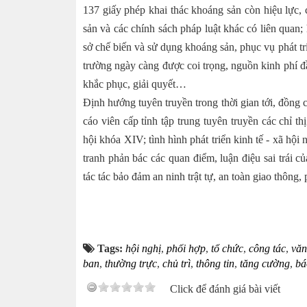
137 giấy phép khai thác khoáng sản còn hiệu lực,
sản và các chính sách pháp luật khác có liên qua
sở chế biến và sử dụng khoáng sản, phục vụ phát tri
trường ngày càng được coi trọng, nguồn kinh phí 
khắc phục, giải quyết…
Định hướng tuyên truyền trong thời gian tới, đồn
cáo viên cấp tỉnh tập trung tuyên truyền các chỉ t
hội khóa XIV; tình hình phát triển kinh tế - xã hộ
tranh phản bác các quan điểm, luận điệu sai trái 
tác tác bảo đảm an ninh trật tự, an toàn giao thôn
Tags:
hội nghị
,
phối hợp
,
tổ chức
,
công tác
,
văn
ban
,
thường trực
,
chủ trì
,
thông tin
,
tăng cường
,
bá
Click để đánh giá bài viết