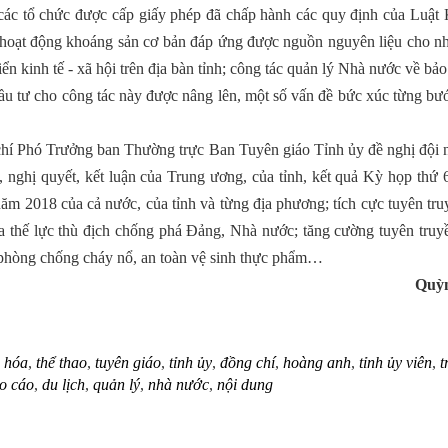
 các tổ chức được cấp giấy phép đã chấp hành các quy định của Luật
n; hoạt động khoáng sản cơ bản đáp ứng được nguồn nguyên liệu cho n
ển kinh tế - xã hội trên địa bàn tỉnh; công tác quản lý Nhà nước về bả
đầu tư cho công tác này được nâng lên, một số vấn đề bức xúc từng bư
g chí Phó Trưởng ban Thường trực Ban Tuyên giáo Tỉnh ủy đề nghị đội 
hị, nghị quyết, kết luận của Trung ương, của tỉnh, kết quả Kỳ họp thứ
i năm 2018 của cả nước, của tỉnh và từng địa phương; tích cực tuyên tr
của thế lực thù địch chống phá Đảng, Nhà nước; tăng cường tuyên tru
g, phòng chống cháy nổ, an toàn vệ sinh thực phẩm…
Quỳ
 hóa
,
thể thao
,
tuyên giáo
,
tỉnh ủy
,
đồng chí
,
hoàng anh
,
tỉnh ủy viên
,
t
o cáo
,
du lịch
,
quản lý
,
nhà nước
,
nội dung