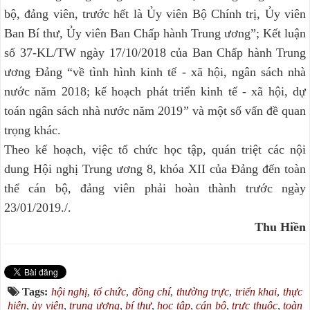
bộ, đảng viên, trước hết là Ủy viên Bộ Chính trị, Ủy viên
Ban Bí thư, Ủy viên Ban Chấp hành Trung ương”; Kết luận
số 37-KL/TW ngày 17/10/2018 của Ban Chấp hành Trung
ương Đảng “về tình hình kinh tế - xã hội, ngân sách nhà
nước năm 2018; kế hoạch phát triển kinh tế - xã hội, dự
toán ngân sách nhà nước năm 2019” và một số vấn đề quan
trọng khác.
Theo kế hoạch, việc tổ chức học tập, quán triệt các nội
dung Hội nghị Trung ương 8, khóa XII của Đảng đến toàn
thể cán bộ, đảng viên phải hoàn thành trước ngày
23/01/2019./.
Thu Hiền
Tags:
hội nghị
,
tổ chức
,
đồng chí
,
thường trực
,
triển khai
,
thực
hiện
,
ủy viên
,
trung ương
,
bí thư
,
học tập
,
cán bộ
,
trực thuộc
,
toàn