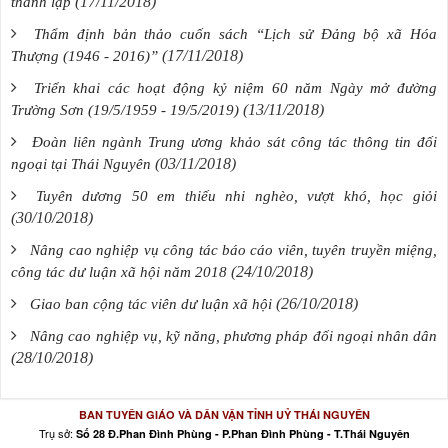
(17/11/2018)
thành lập
Thẩm định bản thảo cuốn sách “Lịch sử Đảng bộ xã Hóa
(17/11/2018)
Thượng (1946 - 2016)”
Triển khai các hoạt động kỷ niệm 60 năm Ngày mở đường
(13/11/2018)
Trường Sơn (19/5/1959 - 19/5/2019)
Đoàn liên ngành Trung ương khảo sát công tác thông tin đối
(03/11/2018)
ngoại tại Thái Nguyên
Tuyên dương 50 em thiếu nhi nghèo, vượt khó, học giỏi
(30/10/2018)
Nâng cao nghiệp vụ công tác báo cáo viên, tuyên truyền miệng,
(24/10/2018)
công tác dư luận xã hội năm 2018
(26/10/2018)
Giao ban cộng tác viên dư luận xã hội
Nâng cao nghiệp vụ, kỹ năng, phương pháp đối ngoại nhân dân
(28/10/2018)
BAN TUYÊN GIÁO VÀ DÂN VẬN TỈNH UỶ THÁI NGUYÊN
Trụ sở:
Số 28 Đ.Phan Đình Phùng - P.Phan Đình Phùng - T.Thái Nguyên