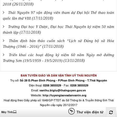
(26/11/2018)
2018
Thái Nguyên 97 vận động viên tham dự Đại hội Thể thao toàn
(17/11/2018)
quốc lần thứ VIII
Trường Đại học Y Dược, Đại học Thái Nguyên kỷ niệm 50 năm
(17/11/2018)
thành lập
Thẩm định bản thảo cuốn sách “Lịch sử Đảng bộ xã Hóa
(17/11/2018)
Thượng (1946 - 2016)”
Triển khai các hoạt động kỷ niệm 60 năm Ngày mở đường
(13/11/2018)
Trường Sơn (19/5/1959 - 19/5/2019)
BAN TUYÊN GIÁO VÀ DÂN VẬN TỈNH UỶ THÁI NGUYÊN
Trụ sở:
Số 28 Đ.Phan Đình Phùng - P.Phan Đình Phùng - T.Thái Nguyên
Điện thoại:
- Fax:
0208 3855529
0208 3855529
Email:
vanthu.btgtu@thainguyen.gov.vn
Website:
http://tuyengiaovadanvantn.org
Hoạt động theo Giấy phép số 1648/GP-TTĐT do Sở Thông tin & Truyền thông tỉnh Thái
Nguyên cấp ngày 20/12/2017
Thư viện điện tử
Máy Tính