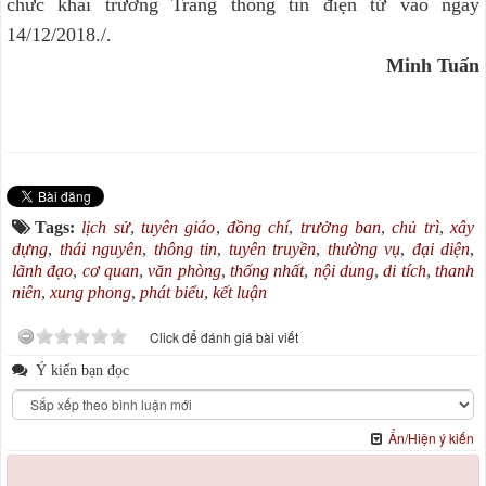
chức khai trương Trang thông tin điện tử vào ngày
14/12/2018./.
Minh Tuấn
Tags:
lịch sử
,
tuyên giáo
,
đồng chí
,
trưởng ban
,
chủ trì
,
xây
dựng
,
thái nguyên
,
thông tin
,
tuyên truyền
,
thường vụ
,
đại diện
,
lãnh đạo
,
cơ quan
,
văn phòng
,
thống nhất
,
nội dung
,
di tích
,
thanh
niên
,
xung phong
,
phát biểu
,
kết luận
Click để đánh giá bài viết
Ý kiến bạn đọc
Ẩn/Hiện ý kiến